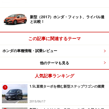
る傾向がある。とはいえ、ヴェゼルもモデル末期に差し
かかっているといえるだろう。
新型（2017）ホンダ・フィット、ライバル達
そんなヴェゼルだが、先のマイナーチェンジで鮮度をも
と比較！
う一度高めた。ボディサイズの割に広いセンタータンク
レイアウトによる後席の広さ、後席座面を跳ね上げて固
この記事に関連するテーマ
定できるなど、フィット譲りの使い勝手の高さは依然魅
力的だ。
ホンダの車種情報・試乗レビュー
他のテーマも見る
ライバルと微妙に異なるヴェゼルのサイズ
感
人気記事ランキング
1.5L直噴ターボを積む新型ステップワゴンの燃費
1
iPhスマホをUSBで接続し、音楽再生や通話、マップアプリケ
ーションの操作などがナビ画面や音声で行える「Apple
2015/06/17
CarPlay」、「Android Auto」に新たに対した