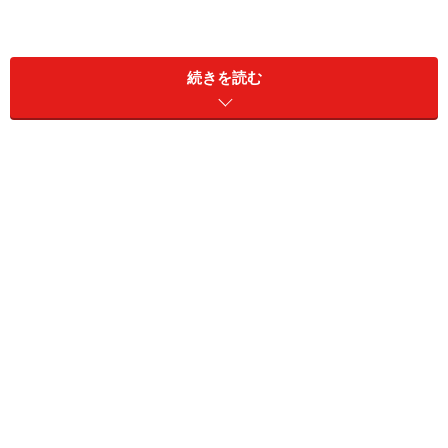
続きを読む
2018年2月のマイナーチェンジで、「ホンダ・センシング」
をガソリンモデル、ハイブリッドモデルの全タイプに標準装
備
登場から少し年月が経ち、新車効果が一巡したトヨタC-
HR。SUBARUフォレスターや日産ジュークなどはモデル
末期を迎えている。マツダはCX-5をマイナーチェンジし
てテコ入れを図っているが、効果が出てくるのは3月、4