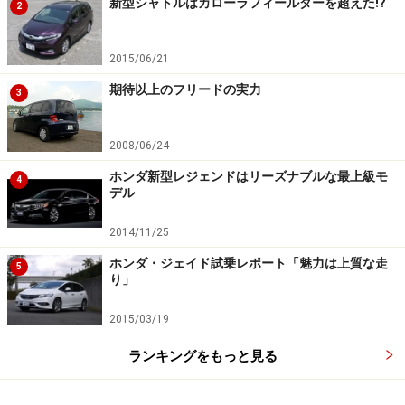
新型シャトルはカローラフィールダーを超えた!?
2
なお、ヴェゼルの価格帯は、207万5000円～281万0000
2015/06/21
円で、ボディサイズは全長4330×全幅1770×全高
期待以上のフリードの実力
3
1605mm。
2008/06/24
なお、Cセグメント級SUVの代表格であるトヨタC-HRは
全長4360×全幅1795×全高1550～1565mm、インプレッ
ホンダ新型レジェンドはリーズナブルな最上級モ
4
デル
サのSUV版であるSUBARU XVは全長4465×全幅1800×全
高1550mm。
2014/11/25
ホンダ・ジェイド試乗レポート「魅力は上質な走
5
また、Bセグメント級のマツダCX-3は、全長4275×全幅
り」
1765×全高1550mmとなっている。日産ジュークに至っ
2015/03/19
てはCX-3よりもさらにひと回り小さい。
ランキングをもっと見る
つまり、ホンダ・ヴェゼルはBセグメント以上、Cセグメ
ント未満というサイズ感になる。価格帯もBセグとCセグ