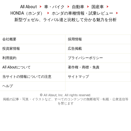
>
>
>
>
の中間的なところだが、ヴェゼルはFFなら十分に「車両
All About
車・バイク
自動車
国産車
>
>
HONDA（ホンダ）
ホンダの車種情報・試乗レビュー
価格＋諸経費込み」で300万円以下も狙えるのだ。
新型ヴェゼル、ライバル達と比較して分かる魅力を分析
Bセグメント級とみれば、サイズが大きめで価格もリー
ズナブル（適性）といえるのがヴェゼルの美点かもしれ
会社概要
採用情報
ない。
投資家情報
広告掲載
利用規約
プライバシーポリシー
※記事内容は執筆時点のものです。最新の内容をご確認くださ
い。
All Aboutについて
著作権・商標・免責
当サイトの情報についての注意
サイトマップ
ヘルプ
© All About, Inc. All rights reserved.
掲載の記事・写真・イラストなど、すべてのコンテンツの無断複写・転載・公衆送信等
を禁じます