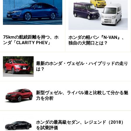
ダCX-8や新型エクリプス クロスなどをのぞき、2018年
登場の（？）新型CR-Vや次期ジュークなどが出てくるま
では、国産SUVは少し端境期に入っている感がある。
75kmの航続距離を持つ、ホ
ホンダの軽バン『N-VAN』、
ンダ「CLARITY PHEV」
独自の大開口とは？
モデル末期に差しかかっているヴェゼル
最新のホンダ・ヴェゼル・ハイブリッドの走り
は？
前席の形状が変更され、さらにステッチも変更することで、
ホールド性と質感が向上
新型ヴェゼル、ライバル達と比較して分かる魅
そんな中、マイナーチェンジを受けたヴェゼルも2013年
力を分析
12月発売なので4年以上が経過している。年々、新車の
買い換えサイクルが長くなり、日本車のフルモデルチェ
ホンダの最高級セダン、レジェンド（2018）
ンジのタイミングがひと昔前の4～5年から長くなってい
を試乗評価