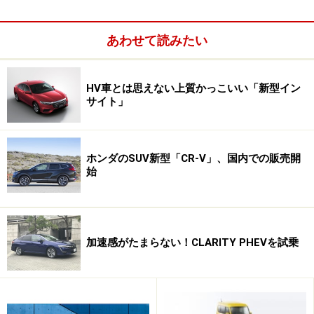
月からの販売だろう。また、三菱自動車の新エース、エ
クリプス クロスも登場したが、販売台数の数値として出
あわせて読みたい
てくるのはもう少しだけかかるかもしれない。
HV車とは思えない上質かっこいい「新型イン
サイト」
ホンダのSUV新型「CR-V」、国内での販売開
始
加速感がたまらない！CLARITY PHEVを試乗
さらに、価格やサイズ、3列シートSUVということから絶
対的な台数には限りがあるものの、絶好調だというマツ