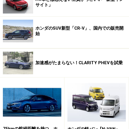
き、橋本氏がこう言ったことを強く覚えている。「今後
サイト」
のホンダ車の乗り味・走り味はヌーヴェルヴァーグやア
ブソルートのようになる」
ホンダのSUV新型「CR-V」、国内での販売開
実際その言葉は翌年に現実となった。２００２年１０
始
月。７代目へとフルモデルチェンジした４ドア・セダ
ン、アコードはまさにヌーヴェルヴァーグやアブソルー
トで得たノウハウがよりソフィストケイトされ、新たな
加速感がたまらない！CLARITY PHEVを試乗
時代のホンダの走りと呼ぶに相応しい、実に優れた乗り
味・走り味を実現していたのである。
※記事内容は執筆時点のものです。最新の内容をご確認くださ
い。
次のページへ
1
/
4
75kmの航続距離を持つ、ホ
ホンダの軽バン『N-VAN』、