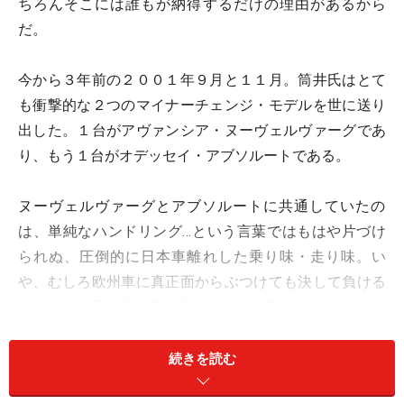
ちろんそこには誰もが納得するだけの理由があるから
だ。
今から３年前の２００１年９月と１１月。筒井氏はとて
も衝撃的な２つのマイナーチェンジ・モデルを世に送り
出した。１台がアヴァンシア・ヌーヴェルヴァーグであ
り、もう１台がオデッセイ・アブソルートである。
ヌーヴェルヴァーグとアブソルートに共通していたの
は、単純なハンドリング…という言葉ではもはや片づけ
られぬ、圧倒的に日本車離れした乗り味・走り味。い
や、むしろ欧州車に真正面からぶつけても決して負ける
ことのない乗り味・走り味とさえいえる。
筒井氏の言う「高バネコンセプト」に基づき開発された
続きを読む
２台のシャシーには、それまでのホンダ車からは感じ取