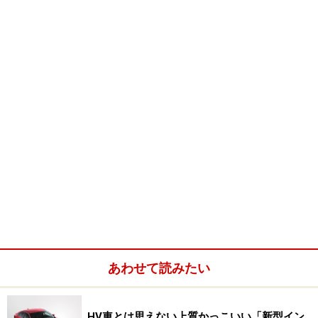
ることのできなかった、非常にソリッドな感触が存在し
た。しかもただ単にソリッドなだけでなく、それに呼応
するような「いなし」が見事に実現されていたのが特
徴。
２台ともクルージング中に受ける路面からの入力を深く
がっしりと受け止め、ついで発生するサスペンションの
伸びを最小限に抑えて、縮みよりも決して長い伸びのス
トロークを感じさせない＝伸びた時に不安定にならない
見事な感触を生み出していた。僕はそれをして当時、メ
ルセデス・ベンツの乗り味を想ったほど。後に筒井氏に
聞くと２台の開発で参考したのは、ＡＭＧの乗り味・走
り味だったということが分かった。
あわせて読みたい
それからほどなくして、本田技術研究所の主席研究員
で、現Ｆ１車体技術開発責任者の橋本健氏に会ったと
HV車とは思えない上質かっこいい「新型イン