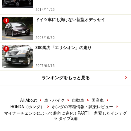
2014/11/25
ドイツ車にも負けない新型オデッセイ
4
2008/10/30
300馬力「エリシオン」の走り
5
2007/04/13
ランキングをもっと見る
>
>
>
>
All About
車・バイク
自動車
国産車
>
>
HONDA（ホンダ）
ホンダの車種情報・試乗レビュー
マイナーチェンジによって劇的に進化！PART1 豹変したインテグ
ラ タイプS編