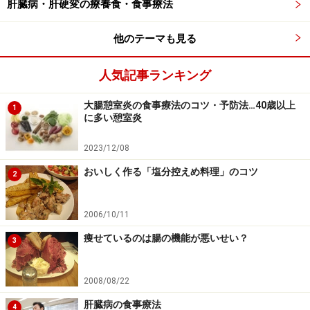
肝臓病・肝硬変の療養食・食事療法
他のテーマも見る
人気記事ランキング
大腸憩室炎の食事療法のコツ・予防法…40歳以上
1
に多い憩室炎
2023/12/08
おいしく作る「塩分控えめ料理」のコツ
2
2006/10/11
食物アレルギーの経過
痩せているのは腸の機能が悪いせい？
3
アレルギー反応を起こさなくなるまでの時間やタイミン
2008/08/22
グには個人差があります。子供のときに牛乳、卵、大
豆、麦にアレルギーがあっても8割程度は成長につれて
肝臓病の食事療法
4