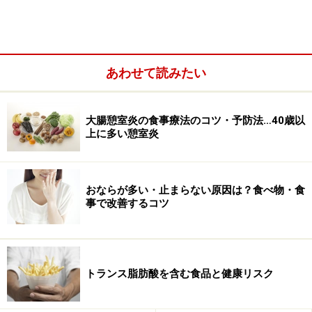
炎、食物アレルギー、花粉症がある場合は、食物アレル
ギーになるリスクがあります。
あわせて読みたい
妊娠中と乳児期の対処法
妊娠中や授乳中にアレルギー予防として母親が食物除去
大腸憩室炎の食事療法のコツ・予防法…40歳以
することは勧められていません。たとえ親にアレルギー
上に多い憩室炎
があったとしても4～6ヶ月は完全母乳を勧めています。
しかし育児用ミルクを使う必要がある場合は、アレルギ
おならが多い・止まらない原因は？食べ物・食
ー予防策として加水分解された製品を使うとよいかもし
事で改善するコツ
れないとう見解がありますがきちんとしたコンセンサス
はありません。アレルギー予防のために母乳ではなく加
水分解ミルクを使うのはNGです。育児用ミルクを使う場
合、アレルギー予防を目的として牛乳ベースではなく、
トランス脂肪酸を含む食品と健康リスク
大豆ベースの製品の使用をしても利点はないと考えられ
ています。