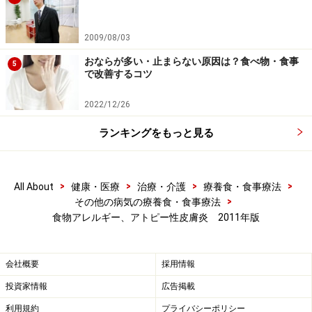
反応を起こさなくなります。しかし、ピーナツや木の
実、魚、いか、えびへのアレルギーは約2割程度だけが
2009/08/03
反応を示さなくなるようです。前者は後者よりも早い時
おならが多い・止まらない原因は？食べ物・食事
5
期にアレルギーが見られなくなることが多いようです。
で改善するコツ
アレルギーが残る可能性が高くなるのは、1つ以上の食
2022/12/26
物にアレルギーがあった場合、アレルギーを示した頃の
IgE抗体が高いことや、アトピー系の疾患がある場合だと
ランキングをもっと見る
考えられています。ただし前でも触れましたが、IgE抗体
と食物アレルギー反応は一致しない場合もあります。
>
>
>
>
All About
健康・医療
治療・介護
療養食・食事療法
>
その他の病気の療養食・食事療法
食物アレルギー、アトピー性皮膚炎 2011年版
食物アレルギーと食物除去
食物アレルギーの対策はアレルギー反応を起こす食物を
会社概要
採用情報
避ける事しか方法がありません。食物アレルギーの症状
投資家情報
広告掲載
が重篤でない場合は、その症状とどう付き合うかは個別
利用規約
プライバシーポリシー