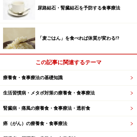
魚、えび、いか、木の実（くるみ、アーモンド等）、大
尿路結石・腎臓結石を予防する食事療法
豆など）となる食材を除去する必要はなく、日常的にこ
れらのアレルギーテストをする必要もないというのがコ
ンセンサスです。アレルギーのリスクがあっても、国・
「麦ごはん」を食べれば体質が変わる!?
研究機関などから発表されている一般的な離乳食導入の
タイミングに従えばよいと考えられています。一般的に
アレルゲンと考えられる食物の導入を遅らせても、結局
この記事に関連するテーマ
は導入した時点でアレルギーが出てしまうというのが一
般的な認識のようです。ただし、親、兄妹に非常に深刻
療養食・食事療法の基礎知識
な食物アレルギーを示す人がいる場合に限って、離乳
食・幼児食のタイミングを遅らせるというのが、アメリ
生活習慣病・メタボ対策の療養食・食事療法
カ小児学会の見解のようです。母乳・育児用ミルク以外
腎臓病・痛風の療養食・食事療法・透析食
の全ての離乳食開始は6ヶ月から、そして牛乳は1歳以
降、卵は2歳以降、ピーナッツ、木の実（くるみ、アー
癌（がん）の療養食・食事療法
モンド等）、貝、いか、えび類は3歳以降の導入を勧め
ているようです。