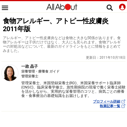
食物アレルギー、アトピー性皮膚炎
2011年版
アレルギー、アトピー性皮膚炎などは食物と大きな関係があります。食
物アレルギーは子供だけではなく、大人にも見られます。食物アレルギ
ーの対処法などについて、最新のガイドラインをもとに情報をまとめて
みました。
更新日：
2011年10月18日
一政 晶子
栄養管理・療養食 ガイド
管理栄養士
管理栄養士、米国登録栄養士(RD)、米国栄養サポート臨床師
(CNSC)、臨床栄養学修士。急性期病院の現場で働く栄養士経験
を活かしながら、実用的な栄養管理のコツと、病気ごとの療養
食・食事療法の基礎知識をお届けします。
プロフィール詳細
執筆記事一覧