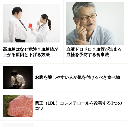
高血糖はなぜ危険？血糖値が
血液ドロドロ？血管が詰まる
上がる原因と下げる方法
血栓を予防する食事法
お腹を壊しやすい人が気を付けるべき食べ物
主なアレルゲンとなる食材の導入タイミン
悪玉（LDL）コレステロールを改善する3つの
グ
コツ
遺伝的に食物アレルギーのリスクがある場合でも、代表
的なアレルゲン（牛乳、卵、ピーナッツ、大豆、麦、