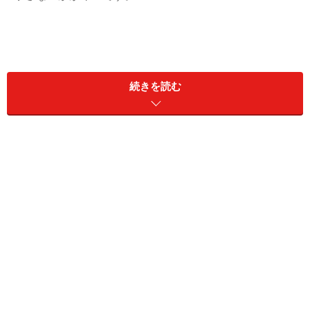
続きを読む
食物アレルギーのリスク
親や兄妹にアレルギー性鼻炎、喘息、アトピー性皮膚