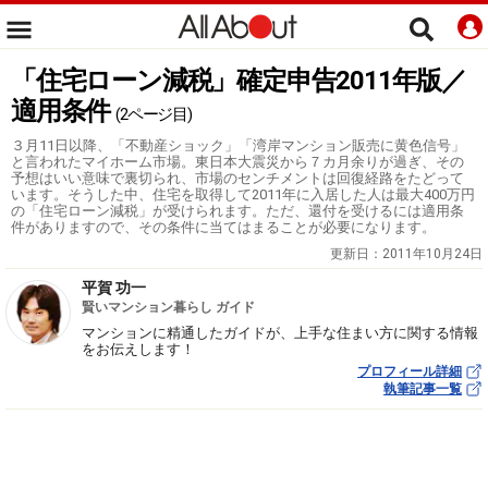
「住宅ローン減税」確定申告2011年版／
適用条件
(2ページ目)
３月11日以降、「不動産ショック」「湾岸マンション販売に黄色信号」
と言われたマイホーム市場。東日本大震災から７カ月余りが過ぎ、その
予想はいい意味で裏切られ、市場のセンチメントは回復経路をたどって
います。そうした中、住宅を取得して2011年に入居した人は最大400万円
の「住宅ローン減税」が受けられます。ただ、還付を受けるには適用条
件がありますので、その条件に当てはまることが必要になります。
更新日：
2011年10月24日
平賀 功一
賢いマンション暮らし ガイド
マンションに精通したガイドが、上手な住まい方に関する情報
をお伝えします！
プロフィール詳細
執筆記事一覧