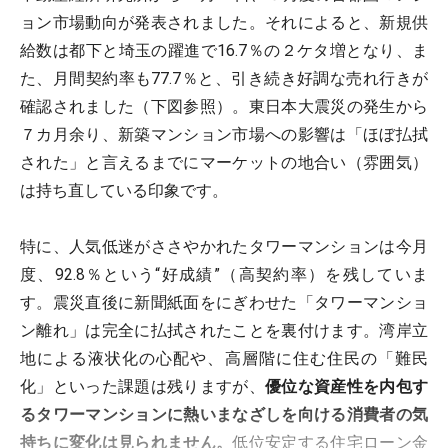
ョン市場動向が発表されました。それによると、新規供
給数は都下と埼玉の躍進で16.7％の２ケタ増となり、ま
た、月間契約率も77.7％と、引き続き好調な売れ行きが
確認されました（下図参照）。東日本大震災の発生から
７カ月余り、新築マンション市場への影響は「ほぼ払拭
された」と言えるまでにマーケットの地合い（雰囲気）
は持ち直している印象です。
特に、人気低迷がささやかれたタワーマンションは今月
度、92.8％という“好成績”（高契約率）を残していま
す。震災直後に新聞紙面をにぎわせた「タワーマンショ
ン離れ」は完全に払拭されたことを裏付けます。湾岸立
地による液状化の心配や、高層階に住む住民の「難民
化」といった課題は残りますが、
優位な資産性を内包す
るタワーマンションに熱いまなざしを向ける消費者の気
持ちに変化は見られません。
低位安定する住宅ローン金