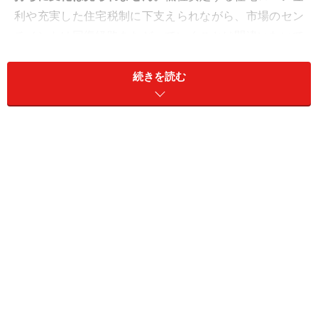
利や充実した住宅税制に下支えられながら、市場のセン
チメントは回復経路をたどっていくことは間違いないで
しょう。
続きを読む
さて、そうした中、マイホームを購入して今年中に入居
された人は、住宅ローン減税の準備を始めなければなり
ません。2011年中に新居に入居した人は最大400万円の
税控除が受けられます。ただ、自分自身で還付請求しな
ければ恩恵は受けられませんので、早めに確定申告の準
備をすることが肝要です。そこで、その一助となるよ
う、本コラムでは住宅ローン減税の適用条件についてご
説明します。