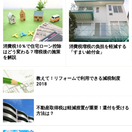
ゾネットタイプなど複層階構造の場合は、全フロア
の延べ床面積を起算とする。
上記床面積の２分の１以上が、専ら自己の居住の用
に供されること（店舗併用住宅などの場合は注意）
償還期間が10年以上の借入金を有すること
消費税10％で住宅ローン控除
消費税増税の負担を軽減する
はどう変わる？増税後の施策
「すまい給付金」
を解説
控除を受ける年の合計所得金額が3000万円以下であ
ること（サラリーマンなどの年収に換算すると約
3336万円）
教えて！リフォームで利用できる減税制度
2018
取得後６カ月以内に入居し、2011年12月31日まで引
き続き住んでいること。ただし、居住の用に供する
住宅を２以上所有する場合は、“主として”居住の用
不動産取得税は軽減措置が重要！還付を受ける
に供する一つの住宅に限られる
方法は？
配偶者（婚約者を含む）や同居の親族から購入した
住宅でないこと