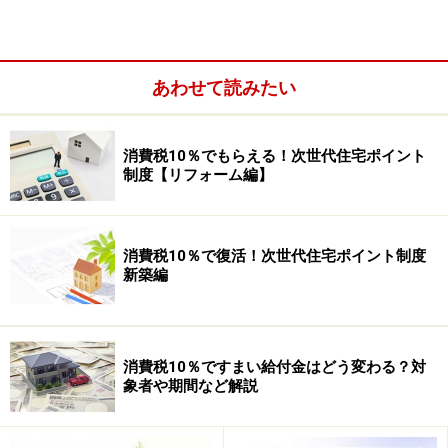
＜補足＞東日本大震災の被災者の皆様へ
東日本大震災の被災者の方で、震災前から住宅ローン減
あわせて読みたい
税の適用を受けていた人は、たとえ自宅が地震で倒壊あ
るいは津波で流されてしまっても、
引き続き所得税還付
消費税10％でもらえる！次世代住宅ポイント
を受けられる
ことになっています。詳しくは所管の税務
制度【リフォーム編】
署へお問い合わせください。
消費税10％で復活！次世代住宅ポイント制度
新築編
住宅ローン減税を受けるための適用条件／
2011年版
消費税10％ですまい給付金はどう変わる？対
自己居住のための住宅を新築、あるいは新築住宅を
象者や期間など解説
購入し、新築あるいは購入した住宅の床面積（登記
簿面積）が50平方メートル以上あること。なお、メ