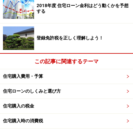
2018年度 住宅ローン金利はどう動くかを予想
給与所得者が使用者（会社）から使用人である地位
する
に基づいて時価の２分の１未満の価格で譲り受けた
住宅でないこと
建物の取得を伴わない、土地だけの取得は対象にな
登録免許税を正しく理解しよう！
らない
認定長期優良住宅の新築などに係る住宅ローン減税
この記事に関連するテーマ
の特例を適用する場合は、認定長期優良住宅である
と証明されたものであること
住宅購入費用・予算
中古住宅の場合は、次の（１）または（２）または
住宅ローンのしくみと選び方
（３）のいずれかに当てはまること
住宅購入の税金
（１）マンションなどの耐火建築物では、取得日時点で
築25年以内であること
住宅購入時の消費税