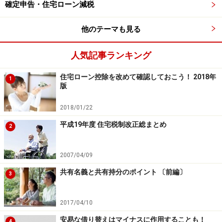
（２）木造住宅などの非耐火建築物では、取得日時点で
確定申告・住宅ローン減税
築20年以内であること
他のテーマも見る
（３）「耐震基準に適合していることが証明された住
人気記事ランキング
宅」であれば、築年数は一切問わない。
ただし、2005年４月以降に取得した場合に限る。
住宅ローン控除を改めて確認しておこう！ 2018年
1
版
2018/01/22
３番目の
「耐震基準に適合していることが証明された住
平成19年度 住宅税制改正総まとめ
宅」
とは、以下の（Ａ）または（Ｂ）のいずれかに該当
2
する建物のことを指します。
2007/04/09
（Ａ）「その住宅の取得日前２年以内に証明のための調
共有名義と共有持分のポイント 〔前編〕
3
査が行われ、耐震基準適合証明書が発行された建物」
2017/04/10
（Ｂ）「その住宅の取得日前２年以内に、品確法に基づ
安易な借り替えはマイナスに作用することも！
4