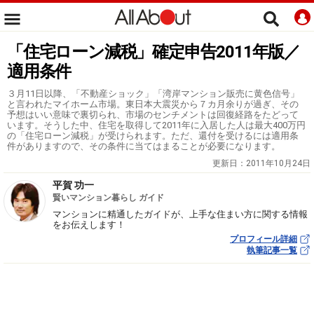
「住宅ローン減税」確定申告2011年版／
適用条件
３月11日以降、「不動産ショック」「湾岸マンション販売に黄色信号」
と言われたマイホーム市場。東日本大震災から７カ月余りが過ぎ、その
予想はいい意味で裏切られ、市場のセンチメントは回復経路をたどって
います。そうした中、住宅を取得して2011年に入居した人は最大400万円
の「住宅ローン減税」が受けられます。ただ、還付を受けるには適用条
件がありますので、その条件に当てはまることが必要になります。
更新日：
2011年10月24日
平賀 功一
賢いマンション暮らし ガイド
マンションに精通したガイドが、上手な住まい方に関する情報
をお伝えします！
プロフィール詳細
執筆記事一覧