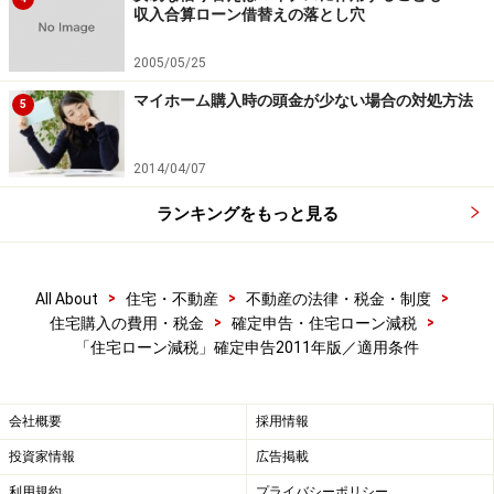
く住宅性能評価書において耐震等級（構造躯体の倒壊等
収入合算ローン借替えの落とし穴
防止）に係る評価が等級１、等級２または等級３である
と評価された建物」
2005/05/25
マイホーム購入時の頭金が少ない場合の対処方法
5
耐震基準適合証明書は、中古住宅の売り主が建築士や指
2014/04/07
定確認検査機関、あるいは、指定住宅性能評価機関に依
ランキングをもっと見る
頼し、耐震診断を受けて耐震基準をクリアした建物に対
して発行されます。そのため、購入を希望する住戸が
「耐震基準適合証明書」あるいは「住宅性能評価書」
>
>
>
All About
住宅・不動産
不動産の法律・税金・制度
を“すでに”取得している中古マンションかどうか、売買
>
>
住宅購入の費用・税金
確定申告・住宅ローン減税
契約前に確認しておくことが必要です。引き渡しを受け
「住宅ローン減税」確定申告2011年版／適用条件
た後では手遅れとなりますので、特に高経年マンション
の場合には注意してください。
会社概要
採用情報
投資家情報
広告掲載
利用規約
プライバシーポリシー