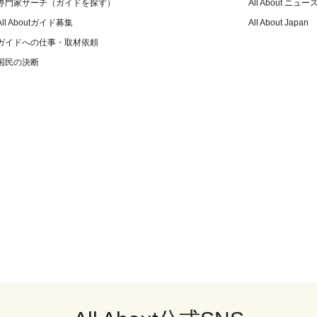
専門家サーチ（ガイドを探す）
All About ニュー
All Aboutガイド募集
All About Japan
ガイドへの仕事・取材依頼
国民の決断