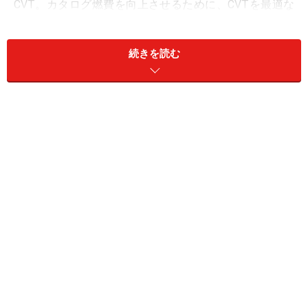
CVT。カタログ燃費を向上させるために、CVTを最適な
セッティングにしなければならない。けれど可能な限り
低い回転域を使うようにするなど頑張りすぎると、実際
続きを読む
の交通モードで乗りにくくなってしまう。このあたりの
味付けが気になるところ。
当然ながらアイドルストップシステムを搭載するモデル
もある（全グレードに装着されるワケじゃないよう
だ）。従来のアイドルストップだと停車してからエンジ
ンが止まるようになっているのに対し、興味深いことに
このクルマは時速7kmで停止する制御になっている。
※記事内容は執筆時点のものです。最新の内容をご確認くださ
い。