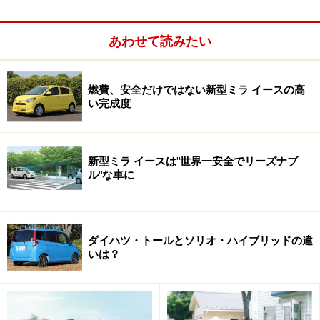
次のページへ
1
/
2
あわせて読みたい
燃費、安全だけではない新型ミラ イースの高
い完成度
新型ミラ イースは"世界一安全でリーズナブ
ル"な車に
ダイハツ・トールとソリオ・ハイブリッドの違
いは？