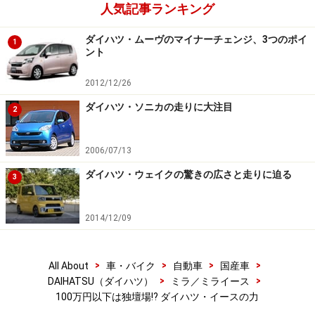
人気記事ランキング
ダイハツ・ムーヴのマイナーチェンジ、3つのポイ
1
ント
2012/12/26
ダイハツ・ソニカの走りに大注目
2
2006/07/13
ダイハツ・ウェイクの驚きの広さと走りに迫る
3
2014/12/09
>
>
>
>
All About
車・バイク
自動車
国産車
>
>
DAIHATSU（ダイハツ）
ミラ／ミライース
100万円以下は独壇場!? ダイハツ・イースの力