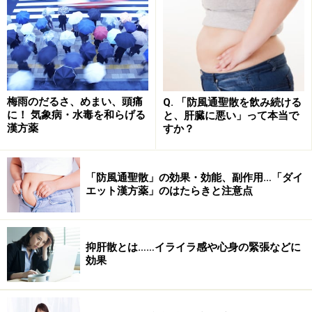
梅雨のだるさ、めまい、頭痛
Q. 「防風通聖散を飲み続ける
に！ 気象病・水毒を和らげる
と、肝臓に悪い」って本当で
「六君子湯」の飲み方などの注意点
漢方薬
すか？
■ 飲む時間
一般的には食事と食事の間の空腹時、食事をする1時間
「防風通聖散」の効果・効能、副作用…「ダイ
前など、お腹が空で胃に吸収されやすい時期に飲みま
エット漢方薬」のはたらきと注意点
す。胃腸が荒れやすい人には食後、排便をうながすタイ
プの漢方には、空腹時の服用を勧める場合もあります。
抑肝散とは……イライラ感や心身の緊張などに
なお、食間に飲み忘れたときは、食後でいいので飲みま
効果
しょう。
■ 「水」or「白湯」？
症状によって、冷たい水で飲むほうが効果的な場合（そ