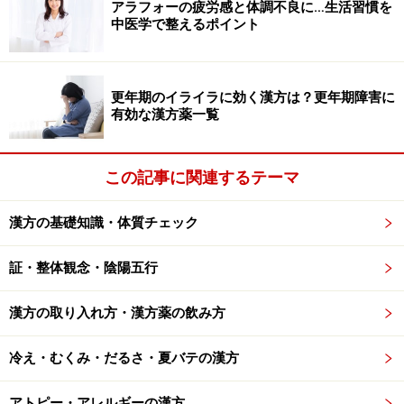
アラフォーの疲労感と体調不良に…生活習慣を
の反対も）もありますが、基本的には生薬を水で煎じた
中医学で整えるポイント
「煎じクスリ」の場合は、人肌に冷まして飲みます。生
薬の有効成分を抽出して乾燥・加工した「エキス剤」の
場合、お湯に溶かしたり、水と一緒に飲んでください。
更年期のイライラに効く漢方は？更年期障害に
有効な漢方薬一覧
「六君子湯」の副作用
この記事に関連するテーマ
体質や症状に合わない、西洋薬との併用、アレルギー体
漢方の基礎知識・体質チェック
質などの場合、不快な症状が出ることがあります。ちょ
っとおかしいな、と思ったらすぐ服用をやめ、漢方の専
証・整体観念・陰陽五行
門家や処方してくれた医師に相談しましょう。
漢方の取り入れ方・漢方薬の飲み方
冷え・むくみ・だるさ・夏バテの漢方
アトピー・アレルギーの漢方