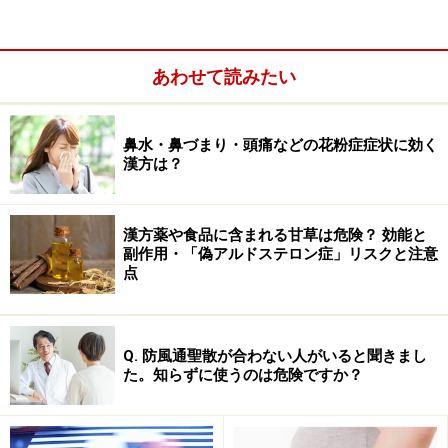
ビシャクの塊茎）、陳皮（ウンシュウミカンの果皮）、
甘草（マメ科などの根やストロン）、生姜（ショウガの
根茎）、大棗（クロウメモドキ科の果実）。
あわせて読みたい
鼻水・鼻づまり・頭痛などの花粉症症状に効く
「六君子湯」が合わない人
漢方は？
気のめぐりが悪くて腹部が張ったり、あきらかに水はけ
が悪いときは、六君子湯に木香と縮砂を加味した香砂六
漢方薬や食品に含まれる甘草は危険？ 効能と
君子湯（こうしゃりっくんしとう）の方が効き目がシャ
副作用・「偽アルドステロン症」リスクと注意
点
ープでしょう。
Q. 防風通聖散が合わない人がいると聞きまし
た。知らずに使うのは危険ですか？