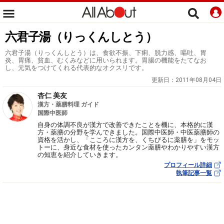
六君子湯（りっくんしとう）
六君子湯（りっくんしとう）は、食欲不振、下痢、脱力感、嘔吐、胃
炎、胃痛、貧血、むくみなどに用いられます。胃腸の機能をたてなお
し、元気をつけてくれる代表的なオクスリです。
更新日：
2011年08月04日
杏仁 美友
漢方・薬膳料理 ガイド
国際中医師
自身の体調不良が漢方で改善できたことを機に、本格的に漢
方・薬膳の分野を学んできました。国際中医師・中医薬膳師の
資格を活かし、「こころに漢方を、くちびるに薬膳を」をモッ
トーに、身近な食材を使ったカンタン薬膳やわかりやすい漢方
の知恵を紹介していきます。
プロフィール詳細
執筆記事一覧