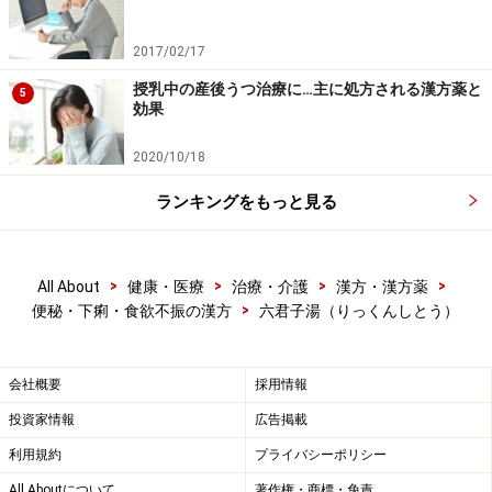
六君子湯Ａエキス細粒「分包」 （（三和生薬）
六君子湯エキス細粒 （松浦漢方）
2017/02/17
授乳中の産後うつ治療に…主に処方される漢方薬と
5
効果
「六君子湯」の漢方的メカニズム＜中級者
2020/10/18
向けトリビア＞
ランキングをもっと見る
水分代謝を良くし、消化器系や呼吸器系の機能を高める
処方になっています。なお脾と胃の機能を両方強化でき
るので、空腹感がなくても食べられるような脾の衰えだ
>
>
>
>
All About
健康・医療
治療・介護
漢方・漢方薬
>
便秘・下痢・食欲不振の漢方
六君子湯（りっくんしとう）
けでなく、食べると吐き気をもよおすような胃の不快感
にも対応できます。
会社概要
採用情報
投資家情報
広告掲載
利用規約
プライバシーポリシー
All Aboutについて
著作権・商標・免責