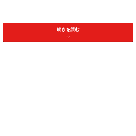
続きを読む
「六君子湯」に入っているもの
画像提供：
創業明治34年 漢方西山薬局
人参（オタネニンジンの根）、白朮（オケラなどの根
茎）、茯苓（サルノコシカケ科の菌核）、半夏（カラス