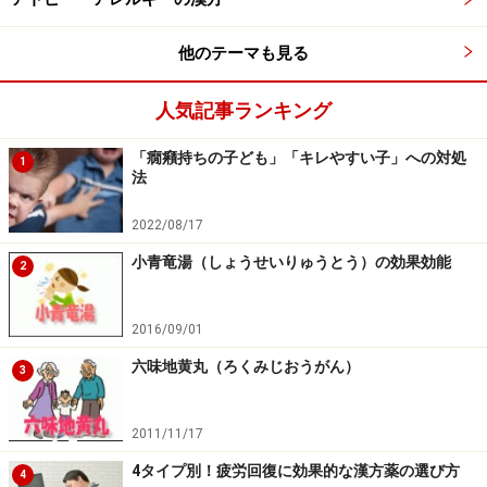
他のテーマも見る
人気記事ランキング
「癇癪持ちの子ども」「キレやすい子」への対処
1
法
2022/08/17
「六君子湯」が買える場所
小青竜湯（しょうせいりゅうとう）の効果効能
2
漢方薬局や病院、診療所、ドラッグストアなどです。
代表的な商品名：（アイウエオ順）
2016/09/01
クラシエ漢方 六君子湯エキス顆粒 （クラシエ薬
六味地黄丸（ろくみじおうがん）
3
品）
コタロー六君子湯エキス錠 （小太郎漢方製薬）
2011/11/17
ツムラ漢方六君子湯エキス顆粒 （ツムラ）
4タイプ別！疲労回復に効果的な漢方薬の選び方
4