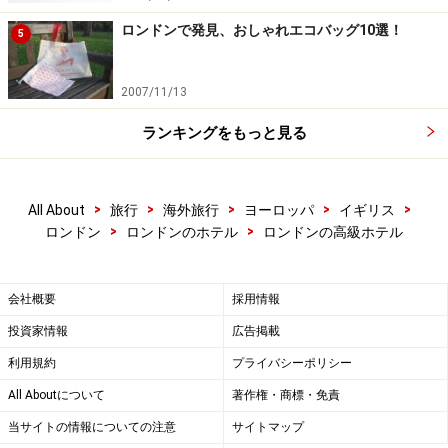
有名シェフ、ゴードン・ラムジー監修のメインダイニン
ロンドンで発見、おしゃれエコバッグ10選！
グや、アフタヌーン・ティーにも注目です。ちなみに、
5
サヴォイ前の大通り、ストランドからホテルの正面玄関
までの小さな路地は、ロンドンで唯一の「車両右側通
2007/11/13
行」の通り。その理由は、サヴォイのゲストが到着した
ランキングをもっと見る
時、スムースに降りられるようにするため、なんだそう
ですよ。
The Savoy A Fairmont Managed Hotel（ザ サボイ ア フェ
>
>
>
>
>
All About
旅行
海外旅行
ヨーロッパ
イギリス
アモント マネージド ホテル）
>
>
ロンドン
ロンドンのホテル
ロンドンの高級ホテル
powerd by エクスペディア
United Kingdom，イギリス｜London，ロンドン
会社概要
採用情報
住所:
投資家情報
広告掲載
Strand London,England WC2R 0EU,United Kingdom
利用規約
プライバシーポリシー
電話番号:
All Aboutについて
著作権・商標・免責
+44 207 836 4343
当サイトの情報についての注意
サイトマップ
ホテルクラス: