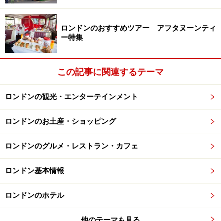
住所：15 Beeston Place, London SW1W 0JW
アクセス：ヴィクトリア（Victoria）駅から徒歩５分
ロンドンのおすすめツアー アフタヌーンティ
ー特集
TEL：020 7396 9000
Email：reception@goringhotel.co.uk
この記事に関連するテーマ
世界のVIP御用達の老舗 ザ・サヴォイ
ロンドンの観光・エンターテインメント
ロンドンのお土産・ショッピング
1年以上の全面休業、総工費1億ポンドをかけて2010年秋にリ
ロンドンのグルメ・レストラン・カフェ
ニューアル
創業1889年のサヴォイ。歌劇場サヴォイ・シアターの観
ロンドン基本情報
客のために、劇場に併設されたのが始まりです。以来、
上流階級御用達ホテル、ロンドン社交界の中心地として
ロンドンのホテル
イギリス、世界のVIPが集う場所となりました。
他のテーマも見る