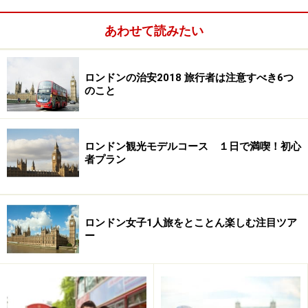
あわせて読みたい
ロンドンの治安2018 旅行者は注意すべき6つ
のこと
ロンドン観光モデルコース １日で満喫！初心
者プラン
あくまで正統派イギリス式にこだわり、71室ある客室は
全てイギリス式インテリアで統一。ホテルのレストラン
も、もちろんクラシカルな正統派イギリス料理です。ま
ロンドン女子1人旅をとことん楽しむ注目ツア
ー
た、きれいに手入れの行き届いた中庭をながめながらい
ただくアフタヌーンティーは、ロンドンではトップクラ
スのクオリティーです。