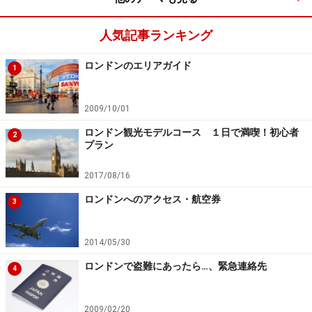
そして2008年、徹底的な修繕・改装工事のため、創業以
人気記事ランキング
来初めて、1年以上の全面休業を決行。総工費１億ポン
ド（約126億円）を超える大々的なを経て、2010年秋に
ロンドンのエリアガイド
1
待望のリニューアルオープンを果たしました。
2009/10/01
268ある客室のインテリアは、創業当時をしのぶエドワ
ロンドン観光モデルコース １日で満喫！初心者
2
ード調と、1930年代以来、サヴォイの基調となってきた
プラン
アールデコ調の二通り。また、かつてホテルの常連客だ
2017/08/16
った著名人にちなんだパーソナリティー・スイートも新
たに9室できました。それぞれクロード・モネやウィン
ロンドンへのアクセス・航空券
3
ストン・チャーチル、フランク・シナトラなどの名前を
冠し、滞在当時のエピソードにちなんだ小物が置かれて
2014/05/30
います。料金は一部屋一泊305ポンド（朝食込み・税
ロンドンで盗難にあったら…、緊急連絡先
4
別）から。
2009/02/20