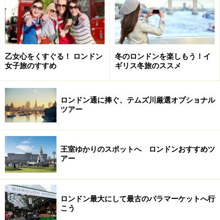
ヴィクトリア駅から徒歩5分という便利なロケーション
ながら、カントリーハウスで寛いでいるかのような優雅
な感覚を味わえる、素敵な空間です。
The Goring（ザ ゴーリング）
powerd by エクスペディア
乙女心をくすぐる！ ロンドン
冬のロンドンを楽しもう！イ
United Kingdom，イギリス｜London，ロンドン
女子旅のすすめ
ギリス冬旅のススメ
住所:
Beeston Place London,England SW1W 0JW,United
ロンドン通に捧ぐ、テムズ川厳選オプショナル
ツアー
Kingdom
電話番号:
+44 207 396 90 00
王室ゆかりのスポットへ ロンドンおすすめツ
ホテルクラス:
アー
★★★★★（5.0）
ご予約はこちら≫
ロンドン最大にして最古のバラマーケットへ行
＜DATA＞
こう
■
The Goring