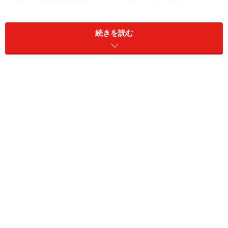
続きを読む
バッキンガム宮殿のお膝元 ザ・ゴーリン
グ
2011年4月のロイヤル・ウエディングでも注目を集めました
2010年に創業から100周年を迎えたゴーリング。今でも
創業一家が営む、エレガントな老舗5つ星ホテルです。
2011年4月、キャサリン妃がウィリアム王子との婚礼前
夜を過ごす場所として選ばれたことでも世界的に有名に
なりましたね。