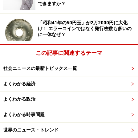
参加者の名前をぐるりと円状に書き、首謀者をわからな
できますか？
くさせるために使われたことは、歴史などで習ったと思
います。
「昭和41年の50円玉」が2万2000円に大化
け！ エラーコインではなく発行枚数も多いの
アノニマスには独自の旗がありますが、その旗に描かれ
に一体なぜ？
ているのは「首のないスーツ姿の男」です。これも、彼
らがリーダーを持たない「頭」となる人物はいないとい
この記事に関連するテーマ
う意味だそうです。
社会ニュースの最新トピックス一覧
※記事内容は執筆時点のものです。最新の内容をご確認くださ
い。
よくわかる経済
よくわかる政治
次のページへ
1
/
2
よくわかる時事問題
世界のニュース・トレンド