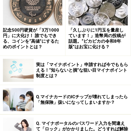
す。
アノニマスは2003年頃から、いわゆる匿名掲示板を媒介
して形成されてきたといわれ、日本同様、世界には
記念500円硬貨が「3万1000
「久しぶりに1円玉を量産し
4chanなど匿名掲示板が多く存在しています。それらを
円」に大化け！ 誰でもでき
ています！」造幣局の投稿が
使ってハッカーが連絡を取り合って集団化し、その後企
る、コインを“高値”にするた
話題。“ピカピカの令和8年
めのポイントとは？
版”はお宝に化ける？
業などに対してハッカー活動を始めたのは、2007～08年
頃から。
実は「マイナポイント」申請すれば今でももら
える！“知らないと損”な狙い目マイナポイント
アノニマスは多くのハッカーが集まる集団ですが、特徴
制度とは？
としてリーダーを持たない点があります。特定のリーダ
ーは持たず、全員が対等の立場で参加していると同時
Q.マイナカードのICチップが壊れてしまったら
に、首謀者を特定させないようにしているのでしょう。
「無保険」扱いになってしまいますか？
面白いことに、日本の一揆で使われた「傘連判状」が、
これに近い趣旨を持っていました。傘連判状が、一揆の
Q. マイナポータルのパスワード入力を間違え
て「ロック」がかかりました。どうすれば解除