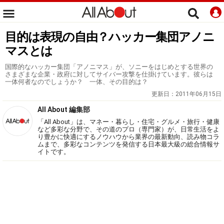
目的は表現の自由？ハッカー集団アノニ
マスとは
国際的なハッカー集団「アノニマス」が、ソニーをはじめとする世界の
さまざまな企業・政府に対してサイバー攻撃を仕掛けています。彼らは
一体何者なのでしょうか？ 一体、その目的は？
更新日：
2011年06月15日
All About 編集部
「All About」は、マネー・暮らし・住宅・グルメ・旅行・健康
など多彩な分野で、その道のプロ（専門家）が、日常生活をよ
り豊かに快適にするノウハウから業界の最新動向、読み物コラ
ムまで、多彩なコンテンツを発信する日本最大級の総合情報サ
イトです。