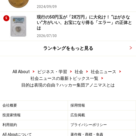
2024/09/09
現行の50円玉が「28万円」に大化け！ “はがさな
5
い”方がいい、お宝になり得る「エラー」の正体と
は
2026/07/30
ランキングをもっと見る
>
>
>
>
All About
ビジネス・学習
社会
社会ニュース
>
社会ニュースの最新トピックス一覧
目的は表現の自由？ハッカー集団アノニマスとは
会社概要
採用情報
投資家情報
広告掲載
利用規約
プライバシーポリシー
All Aboutについて
著作権・商標・免責