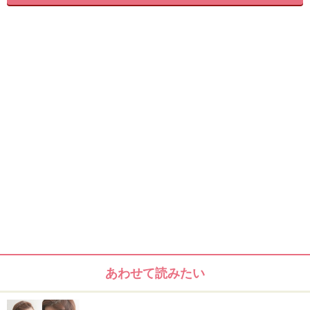
hair and make NANAE(anti)
ベースのスタイル
揺らぐ毛先が大人っぽい！シンプルボブ
前髪を長めに残し毛先のみに軽さを出しているので、い
つものボブに大人っぽく知的な雰囲気をプラスしたい方
あわせて読みたい
にオススメ。長め前髪なら蒸し暑い季節もスッキリ過ご
すことができます。