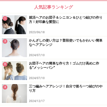
人気記事ランキング
就活ヘアのお団子＆シニヨン＆ひとつ結びの作り
1
方！好印象な髪型に
2023/06/18
かんざしの使い方は？普段使いでもかわいい簡単
2
なヘアアレンジ
2024/07/10
お団子ヘアの簡単な作り方！ゴムだけ高めに作
3
る"メッシーバン"
2024/07/10
三つ編みヘアアレンジ！自分で後ろ一つ結びのや
4
り方
2024/12/17