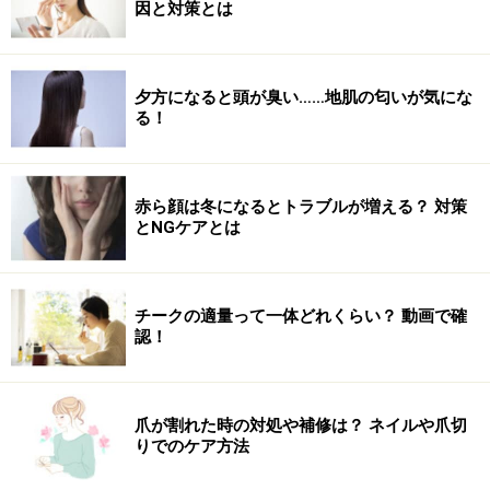
因と対策とは
夕方になると頭が臭い……地肌の匂いが気にな
る！
赤ら顔は冬になるとトラブルが増える？ 対策
とNGケアとは
チークの適量って一体どれくらい？ 動画で確
認！
爪が割れた時の対処や補修は？ ネイルや爪切
りでのケア方法