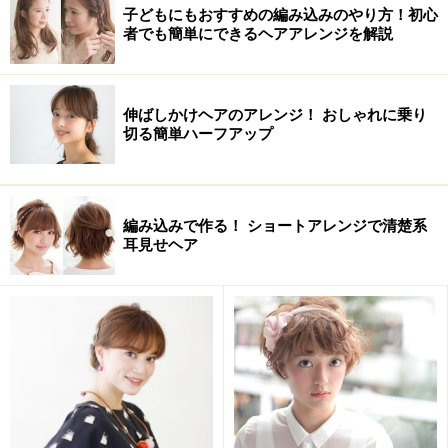
子どもにもおすすめの編み込みのやり方！初心
者でも簡単にできるヘアアレンジを解説
おすすめタイプ
伸ばしかけヘアのアレンジ！ おしゃれに乗り
切る簡単ハーフアップ
編み込みで作る！ ショートアレンジで清楚系
耳見せヘア
顔型 卵型 三角 丸型 ベース型 逆三角
髪量 少ない 普通 多い
髪質 柔らかい 普通