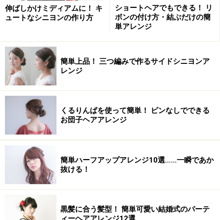
ショートヘアでもできる！ リ
伸ばしかけミディアムに！ キ
髪のクセ なし 少し
ボンの付け方・結ぶだけの簡
ュートなシニヨンの作り方
単アレンジ
簡単上品！ 三つ編みで作るサイドシニヨンア
レンジ
次ページでは、ヘアアレンジ方法を紹介します。
※記事内容は執筆時点のものです。最新の内容をご確認くださ
い。
くるりんぱを使って簡単！ ピンなしでできる
お団子ヘアアレンジ
次のページへ
1
/
3
簡単ハーフアップアレンジ10選……一瞬であか
抜ける！
黒髪に合う髪型！ 簡単可愛い結婚式のパーテ
ィーヘアアレンジ12選