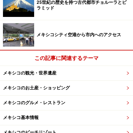
25世紀の歴史を持つ古代都市チョルーラとピ
アクセス：地下鉄3号線 Juares（フアレス）駅から徒歩3
ラミッド
分
TEL：5510-2201
メキシコシティ空港から市内へのアクセス
テナンゴの刺繍テキスタイルをお土産に！
この記事に関連するテーマ
メキシコの観光・世界遺産
テナンゴ刺繍タペストリーは、400メキシコペソ。メキシコ
国旗のシンボルである、蛇と鷲のモチーフ
メキシコのお土産・ショッピング
メキシコのグルメ・レストラン
サン・アンヘルのバサール・デル・サバドには豊富なテナン
ゴ刺繍が
メキシコ基本情報
可愛い動物モチーフとビビッドな色合いが魅力のテナン
メキシコのビーチリゾート