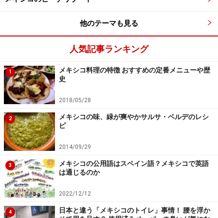
ゴの刺繍は、海外の旅行者からも人気が高く、メキシコ
シティ内の民芸品を扱うショップや市場でもよく見かけ
他のテーマも見る
ます。手軽なコースターサイズものが30メキシコペソか
ら、壁に飾るタペストリータイプは200メキシコペソぐ
人気記事ランキング
らいから。
メキシコ料理の特徴 おすすめの定番メニューや歴
1
史
メキシコシティ南部のサン・アンヘル（San Ángel）地区
サン・ハシント広場（Plaza de San Jacinto）周辺で毎週
2018/05/28
土曜日に行われる民芸品、アートの市場、バサール・デ
メキシコの味、緑が爽やかサルサ・ベルデのレシ
2
ル・サバドでは、生産者たちが直接、豊富な種類のテナ
ピ
ンゴ刺繍の布を販売しているので、おすすめです。
2014/09/29
メキシコの公用語はスペイン語？メキシコで英語
＜DATA＞
3
は通じるのか
■Bazar del sabado（バサール・デル・サバド）
住所：Plaza de San Jacinto, Col. San Ángel
2022/12/12
開催時間：11:00～17:00 毎週土曜
日本と違う「メキシコのトイレ」事情！ 腰を浮か
4