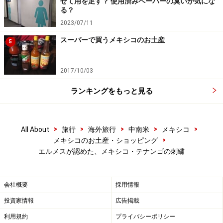
アクセス：メトロブス La Bombilla（ラ・ボンビージャ）
せて用を足す？ 使用済みペーパーの臭いが気にな
る？
駅から徒歩5分
2023/07/11
※記事内容は執筆時点のものです。最新の内容をご確認くださ
スーパーで買うメキシコのお土産
5
い。
※海外を訪れる際には最新情報の入手に努め、「
外務省 海外安全
ホームページ
」を確認するなど、安全確保に十分注意を払ってく
2017/10/03
ださい。
ランキングをもっと見る
>
>
>
>
>
All About
旅行
海外旅行
中南米
メキシコ
>
メキシコのお土産・ショッピング
エルメスが認めた、メキシコ・テナンゴの刺繍
会社概要
採用情報
投資家情報
広告掲載
利用規約
プライバシーポリシー