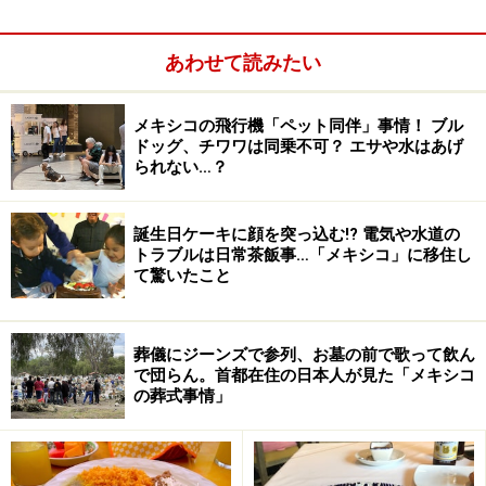
2011年3月3日には博物館に職人たちも招き、スカーフの
完成お披露目会も開催されました。
あわせて読みたい
今まで有名ブランドがメキシコ先住民の民芸をモチーフ
メキシコの飛行機「ペット同伴」事情！ ブル
ドッグ、チワワは同乗不可？ エサや水はあげ
に扱う機会はあっても、作業の報酬を支払ったら、関係
られない…？
もそれきりというケースが少なくありませんでした。し
かしこのエルメスのプロジェクトでは、職人たちの希望
誕生日ケーキに顔を突っ込む!? 電気や水道の
により収益のほとんどを地域の文化育成のため、小学校
トラブルは日常茶飯事…「メキシコ」に移住し
改築の資金にあてるようにしました。個人に刺繍やデザ
て驚いたこと
イン料を支払って終わりにするよりも、地域の未来に貢
献してもらったほうがいいと考えたのです。さらに今後
葬儀にジーンズで参列、お墓の前で歌って飲ん
のスカーフの売り上げやデザインの著作権から得た利益
で団らん。首都在住の日本人が見た「メキシコ
で、刺繍職人の後継者育成センターを計画しているそう
の葬式事情」
です。
ちなみに、このプロジェクト実現に尽力した民芸品博物