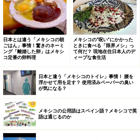
館では、6つのフロアにメキシコ全土の名職人たちによ
るテキスタイル、仮面、人形、陶芸などの民芸品が集め
られています。メキシコのどの地域にどんな先住民族が
いて、どのような民芸品を作っているのか知る参考にな
日本とは違う「メキシコの朝
メキシコの“呪い”にかかった
るので、メキシコシティ観光の際にはぜひ訪れてみてく
ごはん」事情！驚きのネーミ
ときに食べる「限界メシ」っ
ング「離婚した卵」はメキシ
て何だ？ 現地在住日本人のデ
ださい。もちろん、手の込んだテナンゴ刺繍も展示され
コ定番の卵料理
ィープな食生活
ています。併設のミュージアムショップでも、テナンゴ
刺繍のほか、メキシコ各地の名職人たちによる確かな民
日本と違う「メキシコのトイレ」事情！ 腰を
芸品を販売しています。
浮かせて用を足す？ 使用済みペーパーの臭い
が気になる？
＜DATA＞
■
Museo de arte popular
（ムセオ・デ・アルテ・ポプラ
メキシコの公用語はスペイン語？メキシコで英
ル）
語は通じるのか
住所：Revillagigedo11, esq. Independencia, Col. Centro
開館時間：10:00～18:00 （水曜～21:00）月曜休
料金：40メキシコペソ（日曜無料）