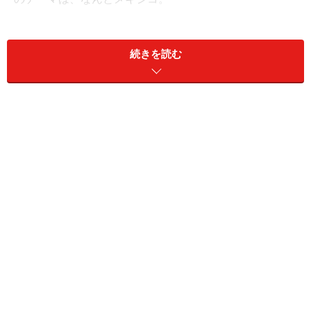
メキシコシティの隣、イダルゴ州のテナンゴ・デ・ドリ
続きを読む
アという地域を拠点にする先住民オトミ族の刺繍をモチ
ーフにしています。この地域の刺繍は、動物や植物が登
場する神話をモチーフにしたカラフルなもので、そこに
は自然への畏敬の念が込められています。そんなオトミ
族の文化を象徴するかのようなエルメスのスカーフはオ
トミ語で「Din Tini Yä Züe」（自然とひとの出会い）と名
付けられました。このスカーフ、初回11万700枚が製造
され、日本を含む全世界のエルメスで5360メキシコペソ
（日本での価格は35,700円）で販売されています。
スカーフのモチーフとなった刺繍の職人たちをエルメス
に紹介したのは、メキシコシティにある民芸品博物館、
ムセオ・デ・アルテ・ポプラル。テナンゴの刺繍名人の
女性たちを6人集めて、2 週間かけて作業が行われ、