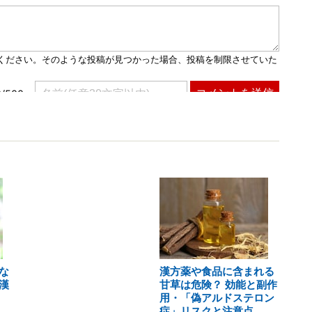
な
漢方薬や食品に含まれる
漢
甘草は危険？ 効能と副作
用・「偽アルドステロン
症」リスクと注意点