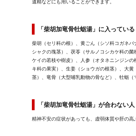
遺精などにも用いることができます。
「柴胡加竜骨牡蛎湯」に入っている
柴胡（セリ科の根）、黄ごん（シソ科コガネバ
シャクの塊茎）、茯苓（サルノコシカケ科の菌
ケイの若枝や樹皮）、人参（オタネニンジンの
キ科の果実）、生姜（ショウガの根茎）、大黄
茎）、竜骨（大型哺乳動物の骨など）、牡蛎（
「柴胡加竜骨牡蛎湯」が合わない人
精神不安の症状があっても、虚弱体質や肝の高