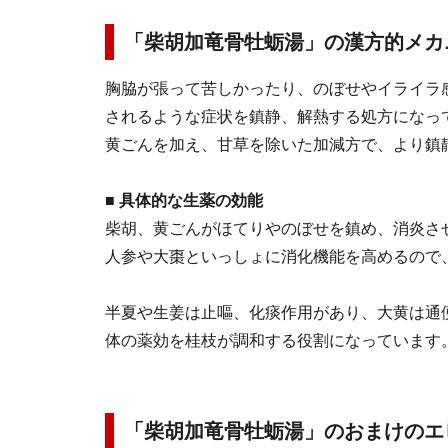
「柴胡加竜骨牡蛎湯」の漢方的メカ
胸脇が張って苦しかったり、のぼせやイライラ
されるような症状を鎮静、解熱する処方になっ
黄ごんを加え、甘草を除いた加減方で、より鎮
■ 具体的な生薬の効能
柴胡、黄ごんがほてりやのぼせを鎮め、消炎さ
人参や大棗といっしょに消化機能を高めるので
半夏や生姜は止嘔、化痰作用があり、大黄は通
体の薬効を桂枝が調和する役割になっています
「柴胡加竜骨牡蛎湯」のおまけのエ