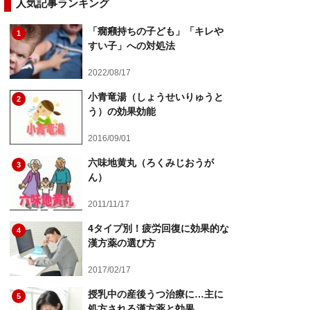
人気記事ランキング
「癇癪持ちの子ども」「キレや
1
すい子」への対処法
2022/08/17
小青竜湯（しょうせいりゅうと
2
う）の効果効能
2016/09/01
六味地黄丸（ろくみじおうが
3
ん）
2011/11/17
4タイプ別！疲労回復に効果的な
4
漢方薬の選び方
2017/02/17
授乳中の産後うつ治療に…主に
5
処方される漢方薬と効果