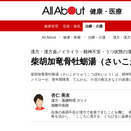
健康・医療
健康管理
症状・病気
治療・介護
All About
健康・医療
治療・介護
漢方・漢方
漢方・漢方薬
／イライラ・精神不安・うつ状態の
柴胡加竜骨牡蛎湯（さいこ
柴胡加竜骨牡蛎湯（さいこかりゅうこつぼれいとう）は、精神
ノイローゼ、更年期障害、てんかん、小児の夜泣きなどの改善
杏仁 美友
漢方・薬膳料理 ガイド
国際中医師
自身の体調不良が漢方で改善できたことを機に、
格を活かし、「こころに漢方を、くちびるに薬膳
知恵を紹介していきます。