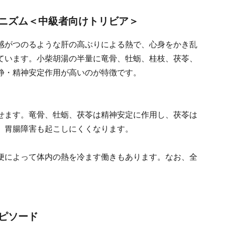
ニズム＜中級者向けトリビア＞
感がつのるような肝の高ぶりによる熱で、心身をかき乱
ています。小柴胡湯の半量に竜骨、牡蛎、桂枝、茯苓、
静・精神安定作用が高いのが特徴です。
せます。竜骨、牡蛎、茯苓は精神安定に作用し、茯苓は
、胃腸障害も起こしにくくなります。
便によって体内の熱を冷ます働きもあります。なお、全
。
ピソード