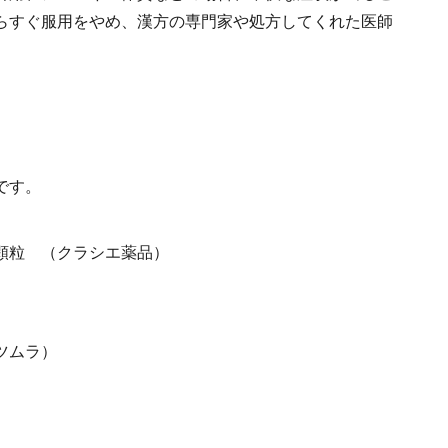
らすぐ服用をやめ、漢方の専門家や処方してくれた医師
です。
顆粒 （クラシエ薬品）
ツムラ）
）