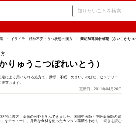
薬
イライラ・精神不安・うつ状態の漢方
柴胡加竜骨牡蛎湯（さいこかりゅ
漢方
かりゅうこつぼれいとう）
安定によく用いられる処方で、動悸、不眠、めまい、のぼせ、ヒステリー、
に役立ちます。
更新日：2011年04月26日
本格的に漢方・薬膳の分野を学んできました。国際中医師・中医薬膳師の資
を」をモットーに、身近な食材を使ったカンタン薬膳やわかりやすい漢方の
...続きを読む