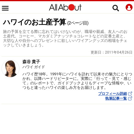
ハワイのお土産予算
(2ページ目)
旅の予算を立てる際に忘れてはいけないのが、職場や親戚、友人へのお
土産代。コーヒー、マカダミアナッツチョコレートなどの定番土産と、
大切な人や自分へのプレゼントに欲しいハワイアングッズの相場をチェ
ックしていきましょう。
更新日：
2011年04月26日
森谷 貴子
ハワイ ガイド
ハワイ歴18年。1991年にハワイを訪れて以来その魅力にとりつ
かれ、以降ハードリピーターに。実際に「行って・見て・感じ
て」のレポートで、ガイドブックよりもディープな情報や、い
つもと違ったハワイの楽しみ方をお届けします。
プロフィール詳細
執筆記事一覧