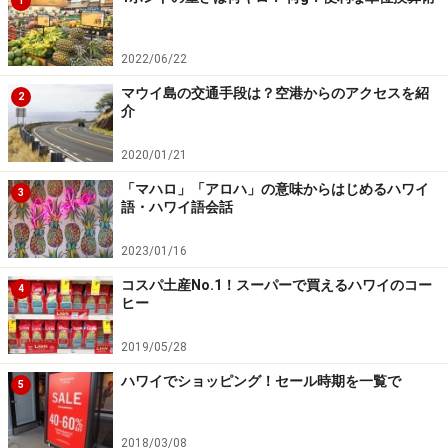
1
2022/06/22
マウイ島の交通手段は？空港からのアクセスを紹
2
介
2020/01/21
「マハロ」「アロハ」の意味からはじめるハワイ
3
語・ハワイ語会話
2023/01/16
コスパ土産No.1！スーパーで買えるハワイのコー
4
ヒー
2019/05/28
ハワイでショッピング！セール時期を一覧で
5
2018/03/08