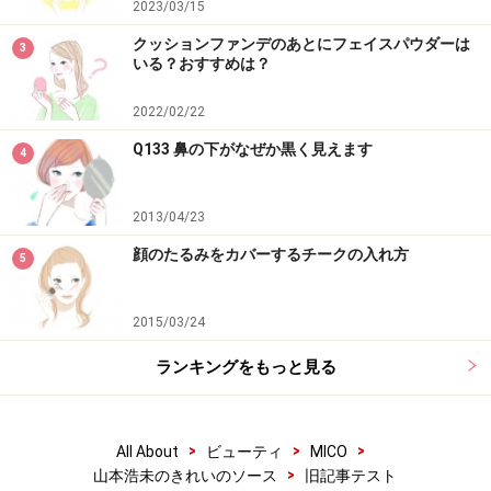
先週、人気メイクアップアーティスト濱田マサル氏と汐
2023/03/15
留コンラッドにてイベントをさせていただきました。
クッションファンデのあとにフェイスパウダーは
3
いる？おすすめは？
夕方からのイベントだったりすると、打ち合わせしなが
2022/02/22
らお弁当というパターンが多いのですが、今日はホテル
Q133 鼻の下がなぜか黒く見えます
4
飯！ やったね！
コンラッドの「和牛ステーキサンドイッチ」……おいしい
2013/04/23
んだよね。
アヤカリ煎餅
顔のたるみをカバーするチークの入れ方
5
この写真（右）は、マサルくんのメイクボックスを拝借
したもの。
2015/03/24
そもそも、なんでこんな写真を撮ったかというと「最
ランキングをもっと見る
近、頑張っているから、この煎餅やる！」と、プロデュ
ーサーのイマムラ氏にもらったんだけど……。
このお煎餅。只者ではないのよ。
>
>
>
All About
ビューティ
MICO
>
山本浩未のきれいのソース
旧記事テスト