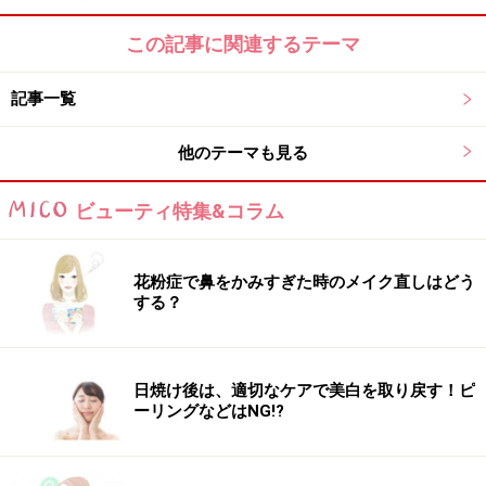
ることも多いと思うけれど、正直いっちゃうと、苦労を
この記事に関連するテーマ
買うならヴィトンを買いたい。
記事一覧
でもね、希望や夢を持って突き進むと、壁がどっかー
ん、とやってくる。
他のテーマも見る
それを、あーでもない、こーでもない、いうのが苦労と
いう意味であればそれを乗り越えるのは案外楽しかった
ビューティ特集&コラム
りもするもの。
花粉症で鼻をかみすぎた時のメイク直しはどう
買ってでも苦労したい、と思ったら、それは、まだ、や
する？
りたいこととかが見つかってない、ということなんだと
思う。それに、苦労は顔に出たら、不快だもの。そんな
の女性にとってはマイナスだわ～。
日焼け後は、適切なケアで美白を取り戻す！ピ
ーリングなどはNG!?
それよりも、後悔なく、明日に向かって、育んでいる
か？