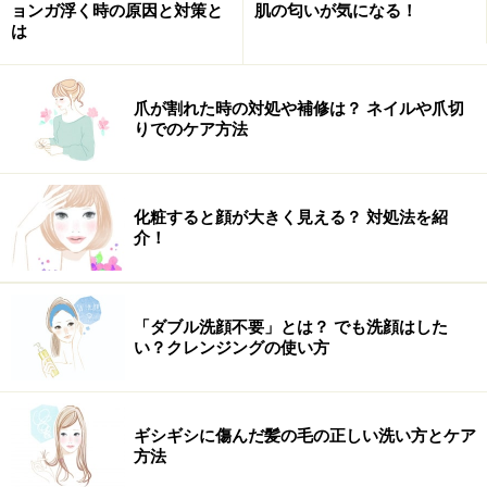
ョンガ浮く時の原因と対策と
肌の匂いが気になる！
は
もちろん、そんな人だけではないですよ。
自分のことしか、考えてない人もいます。
爪が割れた時の対処や補修は？ ネイルや爪切
りでのケア方法
でも、そういう人、というのは、年齢を重ねるごとに、
顔や表情、オーラに現れてくるもの。それはそれで、個
性としての魅力となるのです。
化粧すると顔が大きく見える？ 対処法を紹
介！
どんな風な人生を、そして、自分の顔をつくっていこう
か？
それは、すべて自分自身の中に答えがあり、そして、蓄
「ダブル洗顔不要」とは？ でも洗顔はした
い？クレンジングの使い方
積がでてくる。
「育む」ということを怠れば、そんな風なオーラをまと
うことになる。
ギシギシに傷んだ髪の毛の正しい洗い方とケア
方法
よく、「若いうちの苦労は買ってでもしろ」と、耳にす