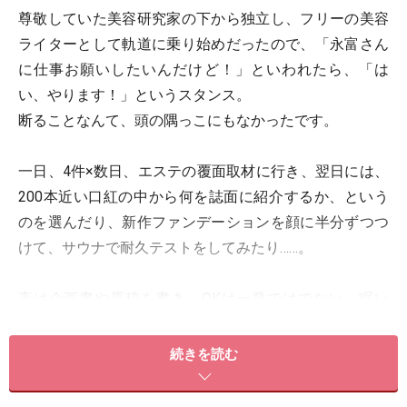
尊敬していた美容研究家の下から独立し、フリーの美容
ライターとして軌道に乗り始めだったので、「永富さん
に仕事お願いしたいんだけど！」といわれたら、「は
い、やります！」というスタンス。
断ることなんて、頭の隅っこにもなかったです。
一日、4件×数日、エステの覆面取材に行き、翌日には、
200本近い口紅の中から何を誌面に紹介するか、という
のを選んだり、新作ファンデーションを顔に半分ずつつ
けて、サウナで耐久テストをしてみたり……。
夜は企画書や原稿を書き、OKは一発ではでない。眠い
し、締め切りは迫るけれど、すばらしい原稿は書けない
し……。時間と体力の戦いの日々漬けだったなぁ、と。
続きを読む
でも、もともと、文才があるわけでもなく、国語なんて