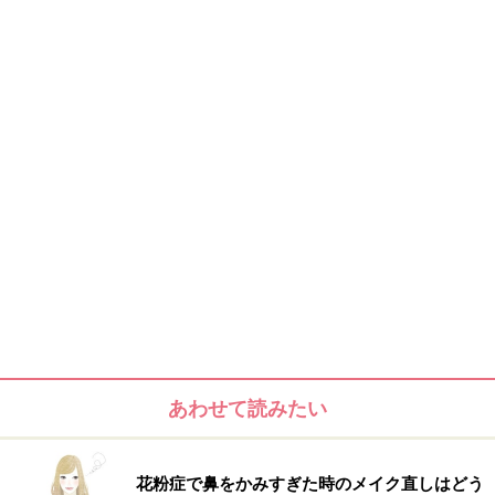
平均点以下。しかも、周りは優秀な人だらけでしょぉ。
だから、人一倍努力しないといけない、という覚悟の上
でのことだったから 隣の芝生を見ている余裕すらなかっ
たのです。
そして、はっ、と、気づけば、28歳。
でも、そんな日々の中で、常に思っていたのは「人生に
無駄はない。だから、がんばろう」ってこと。
そして、
「一生懸命、生きていますか？」
というフレーズも、常に頭と心のどこかにあって、自問
あわせて読みたい
自答していた。
花粉症で鼻をかみすぎた時のメイク直しはどう
明日死んでも悔いがない、というぐらいの覚悟で全身全