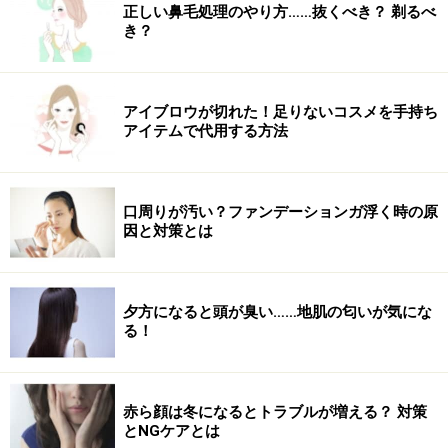
正しい鼻毛処理のやり方……抜くべき？ 剃るべ
そっちのほうが、よっぽど女性にとって大事なことなん
き？
じゃないのかな？
アイブロウが切れた！足りないコスメを手持ち
アイテムで代用する方法
というわけで、今回は「育む」をキーワードに
スキンケア商品のご紹介。
口周りが汚い？ファンデーションガ浮く時の原
因と対策とは
ボーテ ド コーセー モイスチュア エンゲージ ア
イマスク 6枚入り ￥4500（税抜）（12月1日発売）
夕方になると頭が臭い……地肌の匂いが気にな
る！
／コーセー
目元専用のシートなのですが、まぶたから目の下まです
べて網羅できる眼鏡型。仮面舞踏会のマスクのように、
赤ら顔は冬になるとトラブルが増える？ 対策
目の部分がくり貫かれているので、「ながら美容」もで
とNGケアとは