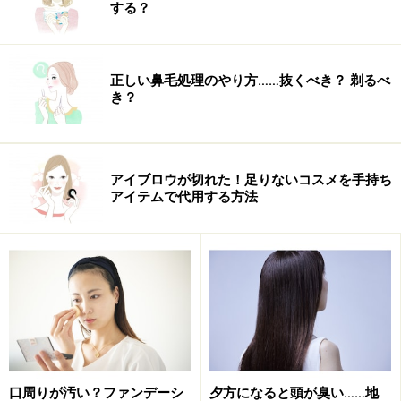
する？
霊でマイベストを出す、という感じ。体も壊したけれ
ど、でも、壊して得たものも大きかったです。
正しい鼻毛処理のやり方……抜くべき？ 剃るべ
私のいる世界は、日本を代表するプロの方が生きている
き？
世界。
クリエイターといわれる人、そして、それを支える編集
者。
アイブロウが切れた！足りないコスメを手持ち
鋭い感性、トレンドをつくる力、プロデュース能力を持
アイテムで代用する方法
った人たちの結集。
名前で生きている人が多い分、厳しい目を持っていて、
でも人間本来の姿がそこにある、というすばらしい世
界。
苦悩している分、苦悩している人にはとっても優しい。
なぜなら、そうやって、偉大な先輩方も、いまを築いて
口周りが汚い？ファンデーシ
夕方になると頭が臭い……地
きたからなんだろうな、って思います。