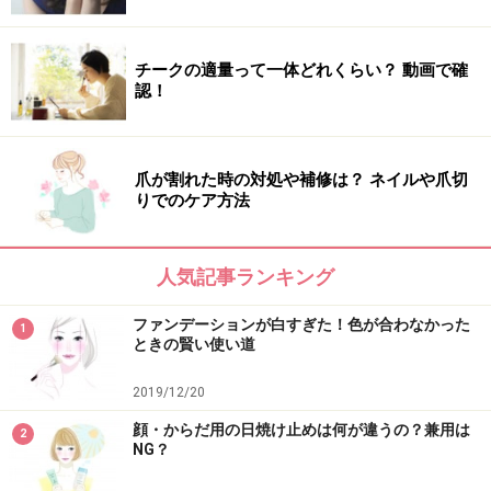
きる優れもの。
ウォータリーなみずみずしいシートなので、潤い成分が
チークの適量って一体どれくらい？ 動画で確
認！
チャージできたら、はがすタイミングがわかりやすい、
というのもグッド。
爪が割れた時の対処や補修は？ ネイルや爪切
目元は、年齢を重ねるごとに、老化が気になってくるパ
りでのケア方法
ーツでもあるので、“ん？まずいかな？”っと、思い始め
たら、1週間に1回でも、スペシャルケアをするようにす
人気記事ランキング
るといいですよ。
ファンデーションが白すぎた！色が合わなかった
1
ときの賢い使い道
まだまだ続きます！ 先日、人気メイクアップアーティ
2019/12/20
スト濱田マサル氏と汐留コンラッドにてイベントをさせ
顔・からだ用の日焼け止めは何が違うの？兼用は
ていただきました。
2
NG？
<-->