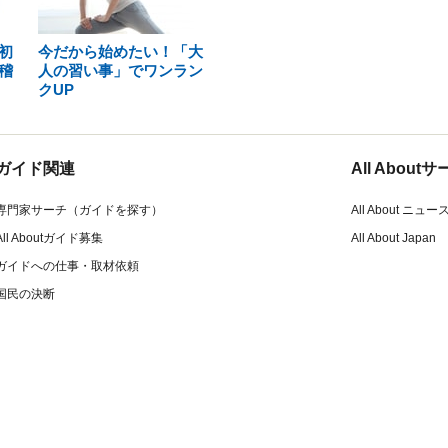
初
今だから始めたい！「大
稽
人の習い事」でワンラン
クUP
ガイド関連
All Abou
専門家サーチ（ガイドを探す）
All About ニュー
All Aboutガイド募集
All About Japan
ガイドへの仕事・取材依頼
国民の決断