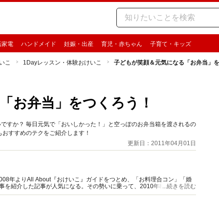
活家電
ハンドメイド
妊娠・出産
育児・赤ちゃん
子育て・キッズ
いこ
1Dayレッスン・体験おけいこ
子どもが笑顔＆元気になる「お弁当」
「お弁当」をつくろう！
いですか？ 毎日元気で「おいしかった！」と空っぽのお弁当箱を渡されるの
もおすすめのテクをご紹介します！
更新日：2011年04月01日
8年よりAll About『おけいこ』ガイドをつとめ、「お料理合コン」「婚
い事を紹介した記事が人気になる。その勢いに乗って、2010年8月からは
...続きを読む
のトレンドセッターとして定評アリ。