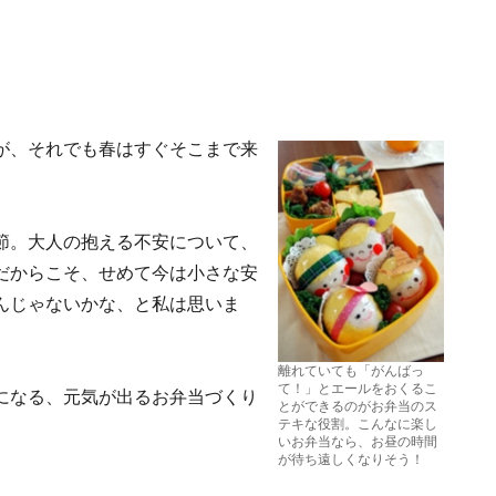
が、それでも春はすぐそこまで来
節。大人の抱える不安について、
だからこそ、せめて今は小さな安
んじゃないかな、と私は思いま
離れていても「がんばっ
て！」とエールをおくるこ
になる、元気が出るお弁当づくり
とができるのがお弁当のス
テキな役割。こんなに楽し
いお弁当なら、お昼の時間
が待ち遠しくなりそう！