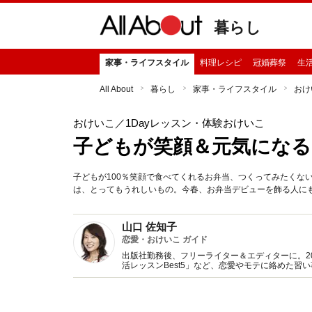
暮らし
家事・ライフスタイル
料理レシピ
冠婚葬祭
生
All About
暮らし
家事・ライフスタイル
おけ
おけいこ
／1Dayレッスン・体験おけいこ
子どもが笑顔＆元気になる
子どもが100％笑顔で食べてくれるお弁当、つくってみたくな
は、とってもうれしいもの。今春、お弁当デビューを飾る人に
山口 佐知子
恋愛・おけいこ ガイド
出版社勤務後、フリーライター＆エディターに。200
活レッスンBest5」など、恋愛やモテに絡めた習
『恋愛』ガイドも兼任。「恋愛」と「おけいこ」