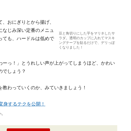
て、おにぎりとから揚げ、
になじみ深い定番のメニュ
豆と角切りにした芋をマリネしたサ
っても、ハードルは低めで
ラダ。透明のカップに入れてマスキ
ングテープを貼るだけで、デリっぽ
くなりました！
わーっ！」とうれしい声が上がってしまうほど、かわい
のでしょう？
を教わっていくのか、みていきましょう！
変身するテクを公開！
い。