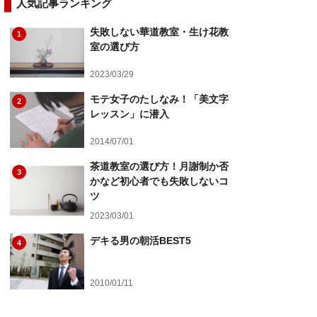
人気記事ランキング
失敗しない華道教室・生け花教
1
室の選び方
2023/03/29
モテ女子のたしなみ！「美文字
2
レッスン」に潜入
2014/07/01
茶道教室の選び方！月謝制か否
3
かなど初心者でも失敗しないコ
ツ
2023/03/01
デキる男の朝活BEST5
4
2010/01/11