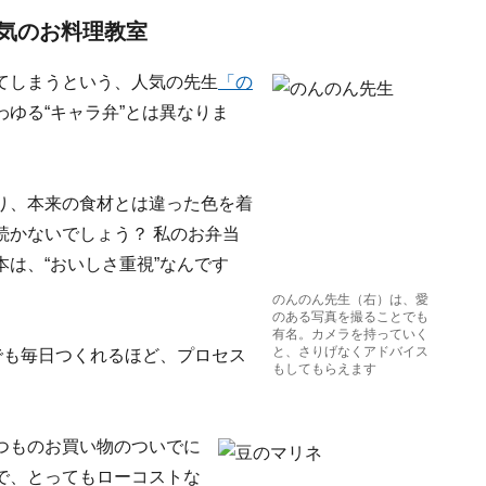
気のお料理教室
てしまうという、人気の先生
「の
ゆる“キャラ弁”とは異なりま
り、本来の食材とは違った色を着
続かないでしょう？ 私のお弁当
は、“おいしさ重視”なんです
のんのん先生（右）は、愛
のある写真を撮ることでも
有名。カメラを持っていく
と、さりげなくアドバイス
でも毎日つくれるほど、プロセス
もしてもらえます
つものお買い物のついでに
で、とってもローコストな