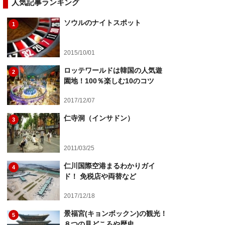
人気記事ランキング
ソウルのナイトスポット
1
2015/10/01
ロッテワールドは韓国の人気遊
2
園地！100％楽しむ10のコツ
2017/12/07
仁寺洞（インサドン）
3
2011/03/25
仁川国際空港まるわかりガイ
4
ド！ 免税店や両替など
2017/12/18
景福宮(キョンボックン)の観光！
5
８つの見どころや歴史