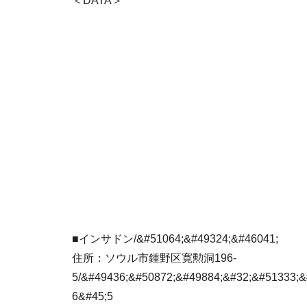
＜DATA＞
■インサドン/&#51064;&#49324;&#46041;
住所：ソウル市鍾野区寛勲洞196-
5/&#49436;&#50872;&#49884;&#32;&#51333;&
6&#45;5