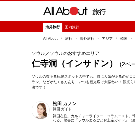
旅行
海外旅行
国内旅行
All About
旅行
海外旅行
アジア
韓国
ソウル
／ソウルのおすすめエリア
仁寺洞（インサドン）
(2ペ
ソウルの数ある観光スポットの中でも、特に人気があるのがコ
ラン、などがたくさんあり、いつも観光客で大賑わい！ 観光
決です！
松田 カノン
韓国 ガイド
韓国在住。カルチャーライター・コラムニスト。
わる。著書に『ソウルまるごとお土産ガイド』（