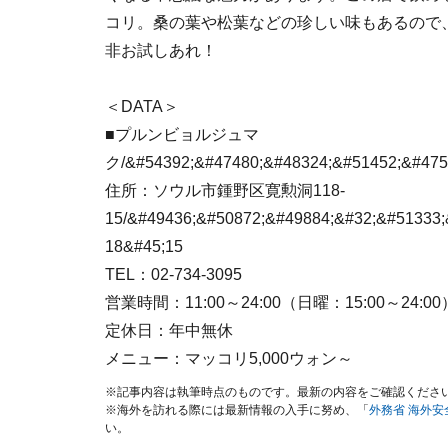
コリ。桑の葉や松葉などの珍しい味もあるので
非お試しあれ！
＜DATA＞
■プルンビョルジュマ
ク/&#54392;&#47480;&#48324;&#51452;&#475
住所：ソウル市鍾野区寛勲洞118-
15/&#49436;&#50872;&#49884;&#32;&#51333;
18&#45;15
TEL：02-734-3095
営業時間：11:00～24:00（日曜：15:00～24:00
定休日：年中無休
メニュー：マッコリ5,000ウォン～
※記事内容は執筆時点のものです。最新の内容をご確認くださ
※海外を訪れる際には最新情報の入手に努め、「
外務省 海外
い。