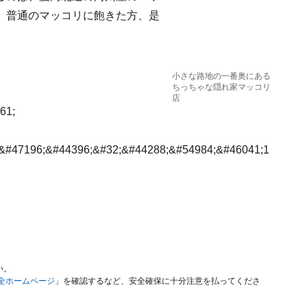
、普通のマッコリに飽きた方、是
小さな路地の一番奥にある
ちっちゃな隠れ家マッコリ
店
61;
&#47196;&#44396;&#32;&#44288;&#54984;&#46041;1
）
い。
安全ホームページ
」を確認するなど、安全確保に十分注意を払ってくださ