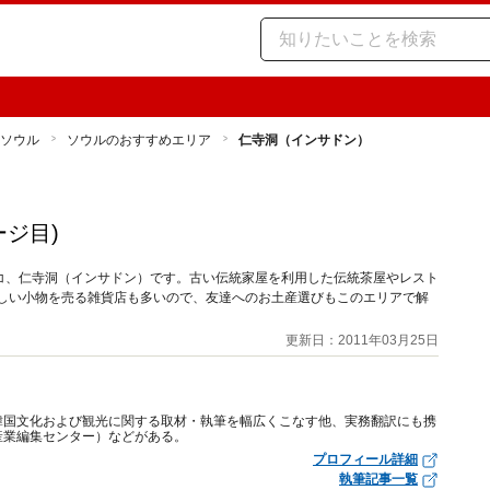
ソウル
ソウルのおすすめエリア
仁寺洞（インサドン）
ージ目)
コ、仁寺洞（インサドン）です。古い伝統家屋を利用した伝統茶屋やレスト
らしい小物を売る雑貨店も多いので、友達へのお土産選びもこのエリアで解
更新日：2011年03月25日
韓国文化および観光に関する取材・執筆を幅広くこなす他、実務翻訳にも携
産業編集センター）などがある。
プロフィール詳細
執筆記事一覧