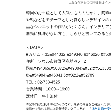
上品な作家ものの陶磁器はイン
韓国のお土産として人気なもののなかに、陶磁
や靴などをモチーフとした愛らしいデザインの
品なシルエットの作品がたくさん。インテリア
器類に興味がない方も、ちらりと覗いてみると
＜DATA＞
■カサムトエ/&#44032;&#49340;&#46020;&#506
住所：ソウル市鍾野区寛勲洞6 2
階/&#49436;&#50872;&#49884;&#32;&#51333;
8;&#54984;&#46041;6&#32;2&#52789;
TEL：02-738-4525
営業時間：10:00～19:00
定休日：年中無休
※記事内容は執筆時点のものです。最新の内容をご確認くださ
※海外を訪れる際には最新情報の入手に努め、「
外務省 海外