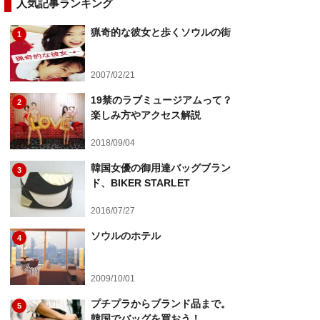
人気記事ランキング
猟奇的な彼女と歩くソウルの街
1
2007/02/21
19禁のラブミュージアムって？
2
楽しみ方やアクセス解説
2018/09/04
韓国女優の御用達バッグブラン
3
ド、BIKER STARLET
2016/07/27
ソウルのホテル
4
2009/10/01
プチプラからブランド品まで。
5
韓国でバッグを買おう！