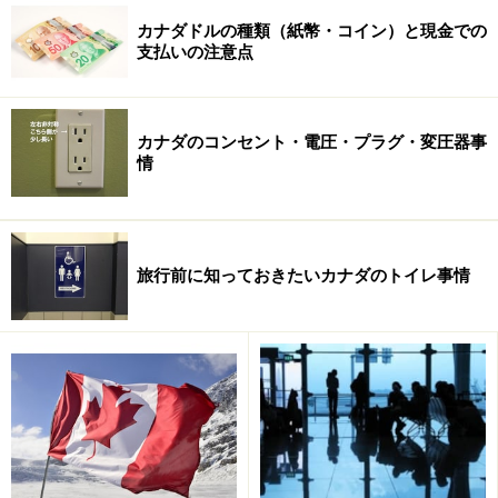
ト・ジャスパーパークロッジ
の記事をご参照ください。
カナダドルの種類（紙幣・コイン）と現金での
支払いの注意点
※記事内容は執筆時点のものです。最新の内容をご確認くださ
い。
※海外を訪れる際には最新情報の入手に努め、「
外務省 海外安全
ホームページ
」を確認するなど、安全確保に十分注意を払ってく
カナダのコンセント・電圧・プラグ・変圧器事
ださい。
情
次のページへ
1
/
2
旅行前に知っておきたいカナダのトイレ事情