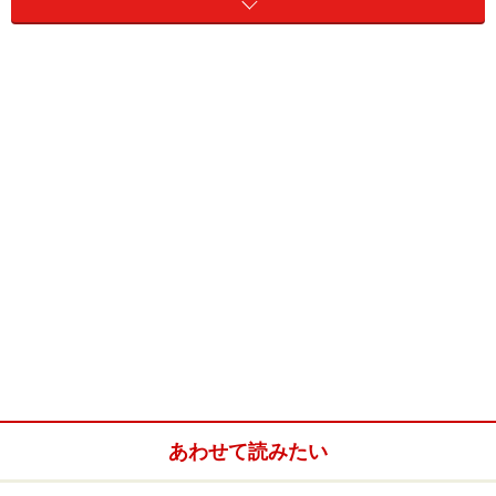
です。ホテル料金は提示最低料金で、税金（連邦政府消
費税5%、アルバータ州宿泊税5％）は含まれておりませ
ん。
フェアモント・ジャスパーパークロッジ
ホテルそのものがリゾート施設そのもののジャスパーパーク
ロッジ (C) Fairmont Hotels
ジャスパーのホテルでは、飛びぬけた存在。文句なしに
ここ！ と言い切ってしまえる、ガイドもイチオシのホテ
ルです。
あわせて読みたい
こちらのホテルは別記事で詳しくご紹介。
フェアモン