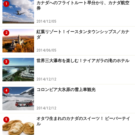
カナダへのフライトルート早分かり、カナダ航空
1
券
2014/12/05
紅葉リゾート！イースタンタウンシップス／カナ
2
ダ
2014/06/05
世界三大瀑布を楽しむ！ナイアガラの滝のホテル
3
2014/12/12
コロンビア大氷原の雪上車観光
4
2014/12/12
オタワ生まれのカナダのスイーツ！ ビーバーテイ
5
ル