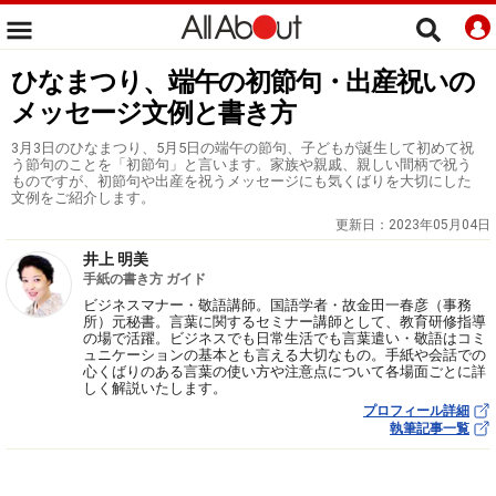
ひなまつり、端午の初節句・出産祝いの
メッセージ文例と書き方
3月3日のひなまつり、5月5日の端午の節句、子どもが誕生して初めて祝
う節句のことを「初節句」と言います。家族や親戚、親しい間柄で祝う
ものですが、初節句や出産を祝うメッセージにも気くばりを大切にした
文例をご紹介します。
更新日：
2023年05月04日
井上 明美
手紙の書き方 ガイド
ビジネスマナー・敬語講師。国語学者・故金田一春彦（事務
所）元秘書。言葉に関するセミナー講師として、教育研修指導
の場で活躍。ビジネスでも日常生活でも言葉遣い・敬語はコミ
ュニケーションの基本とも言える大切なもの。手紙や会話での
心くばりのある言葉の使い方や注意点について各場面ごとに詳
しく解説いたします。
プロフィール詳細
執筆記事一覧