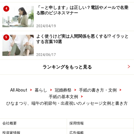
一番ですので、ほんの気持ちばかりですがお祝いをお送
「～と申します」は正しい？電話やメールで名乗
4
る際のビジネスマナー
りいたします。（※3）。
お父様、お母様、皆様に、どうぞよろしくお伝えくださ
2024/04/19
いませ（※4）。
よく使うけど実は人間関係を悪くする!? イラッと
5
する言葉10選
■ポイント・注意点
2024/06/17
※1初節句を祝う言葉
※2子どもの成長ぶりをともに願い、楽しむような言葉
ランキングをもっと見る
※3お祝いの贈り物に添えるひと言
※4結びの言葉。
>
>
>
>
All About
暮らし
冠婚葬祭
手紙の書き方・文例
>
手紙の基本文例
初節句の贈り物には、一般的には、ひな人形や鯉のぼり
ひなまつり、端午の初節句・出産祝いのメッセージ文例と書き方
などを贈るものですが、贈り物が重なってしまったりす
ることのないように、家族同士で話し合って決めること
も多いものです。また、何が好みかわからない場合や好
会社概要
採用情報
みの品を選んでほしい場合などはお祝いのお金を贈るこ
投資家情報
広告掲載