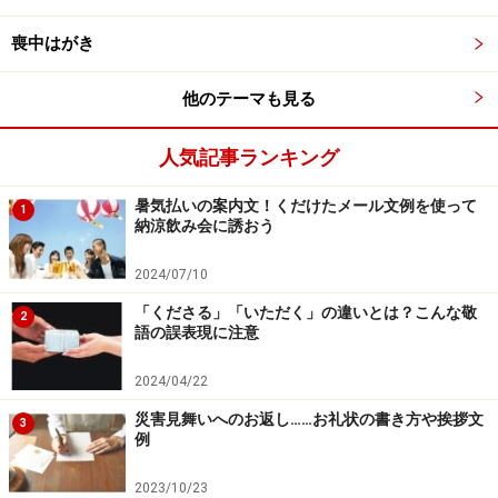
育児にお忙しい毎日と思いますが、またお時間のおあり
喪中はがき
の時にお茶でも…。
まだ朝晩は冷える折、どうぞお身体大切になさってくだ
他のテーマも見る
さいね（※4）。
人気記事ランキング
■男の子のお祝い：義父母より、 贈り物に添えて
暑気払いの案内文！くだけたメール文例を使って
このたびは、恭平くんの初節句、おめでとうございます
1
納涼飲み会に誘おう
（※1）。
いつも可愛い写真とともにメールをいただき、嬉しく眺
2024/07/10
めております(※2)。
「くださる」「いただく」の違いとは？こんな敬
2
語の誤表現に注意
初節句のお祝いにお誘いいただいたのに、伺えずごめん
なさいね。
2024/04/22
また次回上京した折にでも、ご都合よろしければお邪魔
災害見舞いへのお返し……お礼状の書き方や挨拶文
3
させてくださいね。
例
何かお祝いのお品でもと思いましたが、お好きな物を選
2023/10/23
んでいただけるのが