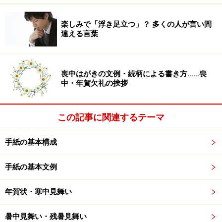
いこともあるものです。病院や自宅へ突然お祝いに駆け
つけたりすることは控え、まずは手紙でお祝いの気持ち
楽しみで「浮き足立つ」？ 多くの人が言い間
を伝え、相手の体調や都合を考え、落ち着いたころに伺
違える言葉
うのが好ましいでしょう。
喪中はがきの文例・続柄による書き方……喪
中・年賀欠礼の挨拶
ひなまつり・端午の初節句のお祝いメッセ
ージ文例
この記事に関連するテーマ
■
女の子のお祝い：親しい友人へ、贈り物に添えて
このたびは、桃子ちゃんの初節句、おめでとうございま
手紙の基本構成
す（※1）。
桃の節句に誕生なさった記念に「桃子ちゃん」とおつけ
手紙の基本文例
になったのですものね(※2 )。初節句とお誕生日のお祝い
にと思い、気持ちばかりですが、可愛いくまさんと桃の
年賀状・寒中見舞い
花の絵柄の膝掛けを見つけたのでお送りいたしますね
暑中見舞い・残暑見舞い
（※3）。