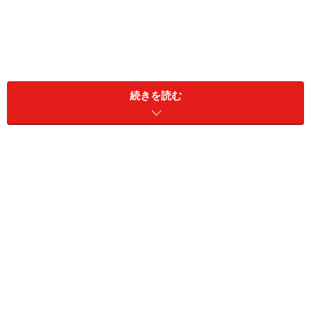
続きを読む
そんな初節句や出産のお祝いにも、春らしいカードや短
い手紙を添えることで、ぐんと喜びも増し華やかになる
ものです。子どもの成長や健康をともに願いながら、や
わらかな言葉で綴りましょう。
出産祝いのメッセージ文例：友人へ 贈り物