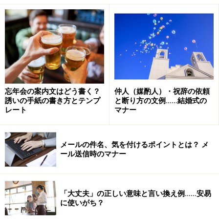
メールのお写真では、目元は日十美さん似でしょうか？
美人さんで将来が楽しみですね(※3)。
お祝いは何がいいかなと迷いましたが、フォトフレーム
にしてみました。
たくさん写真を飾ってね（※4）。
また落ち着かれたころにでも、お顔を見におうかがいい
たしますね（※5）。
忘年会の案内文はどう書く？
仲人（媒酌人）・祝辞の依頼
誘いの手紙の書き方とテンプ
と断り方の文例……結婚式の
レート
マナー
■ポイント・注意点
※1出産を祝う言葉
※2相手の健康を気遣う言葉
メールの件名、気を付けるポイントとは？ メ
ール送信時のマナー
※3赤ちゃんの発育を願う言葉
※4お祝い品へのひと言
※5結びの言葉
「大丈夫」の正しい意味と言い換え例……安易
に使いがち？
産後は、何かと慌ただしかったり、また体調も万全でな