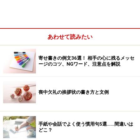
に添えて
日十美 さん、このたびはおめでとうございます！(※1)
念願の女の子とのこと、喜びも一層ですね。
あわせて読みたい
安産で、日十美さんも赤ちゃんも元気なご様子何よりで
す(※2)。
寄せ書きの例文36選！ 相手の心に残るメッセ
ージのコツ、NGワード、注意点を解説
喪中欠礼の挨拶状の書き方と文例
手紙や会話でよく使う慣用句5選……間違いは
どこ？