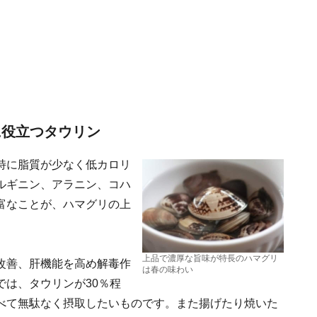
に役立つタウリン
特に脂質が少なく低カロリ
ルギニン、アラニン、コハ
富なことが、ハマグリの上
。
上品で濃厚な旨味が特長のハマグリ
改善、肝機能を高め解毒作
は春の味わい
は、タウリンが30％程
べて無駄なく摂取したいものです。また揚げたり焼いた