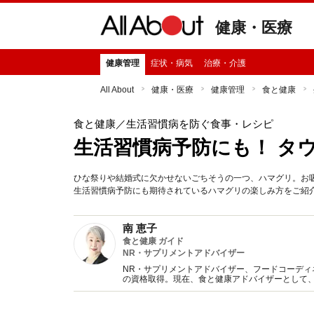
健康・医療
健康管理
症状・病気
治療・介護
All About
健康・医療
健康管理
食と健康
食と健康
／生活習慣病を防ぐ食事・レシピ
生活習慣病予防にも！ タ
ひな祭りや結婚式に欠かせないごちそうの一つ、ハマグリ。お
生活習慣病予防にも期待されているハマグリの楽しみ方をご紹
南 恵子
食と健康 ガイド
NR・サプリメントアドバイザー
NR・サプリメントアドバイザー、フードコーデ
の資格取得。現在、食と健康アドバイザーとして
活動。毎日の健康管理に欠かせない食に関する豊