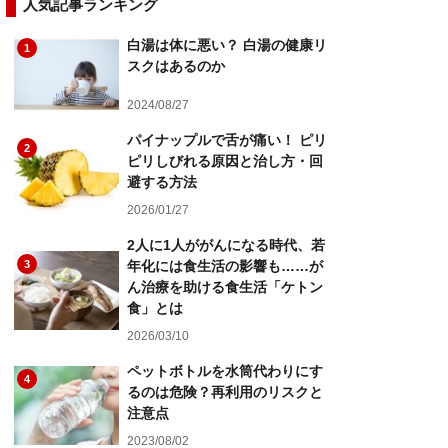
人気記事ランキング
白湯は体に悪い？ 白湯の健康リ
1
スクはあるのか
2024/08/27
パイナップルで舌が痛い！ ピリ
2
ピリしびれる原因と治し方・回
避する方法
2026/01/27
2人に1人ががんになる時代、若
3
年化には食生活の影響も……が
ん治療を助ける食生活「ケトン
食」とは
2026/03/10
ペットボトルを水筒代わりにす
4
るのは危険？再利用のリスクと
注意点
2023/08/02