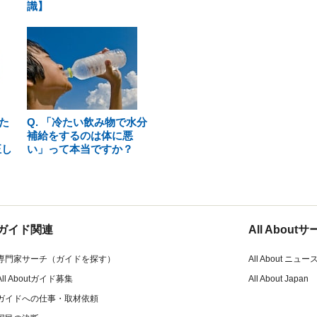
識】
た
Q. 「冷たい飲み物で水分
補給をするのは体に悪
正し
い」って本当ですか？
ガイド関連
All Abou
専門家サーチ（ガイドを探す）
All About ニュー
All Aboutガイド募集
All About Japan
ガイドへの仕事・取材依頼