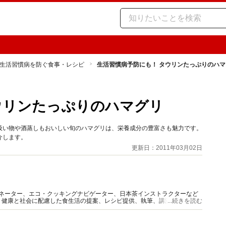
生活習慣病を防ぐ食事・レシピ
生活習慣病予防にも！ タウリンたっぷりのハマ
ウリンたっぷりのハマグリ
吸い物や酒蒸しもおいしい旬のハマグリは、栄養成分の豊富さも魅力です。
介します。
更新日：2011年03月02日
ィネーター、エコ・クッキングナビゲーター、日本茶インストラクターなど
、健康と社会に配慮した食生活の提案、レシピ提供、執筆、講演等を中心に
...続きを読む
富な情報を発信していきます。