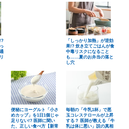
?
「しっかり加熱」が逆効
っ
果!? 炊き立てごはんが食
通
中毒リスクになること
リ
も……夏のお弁当の落と
し穴
便秘にヨーグルト「小さ
毎朝の「牛乳1杯」で悪
めカップ」を1日1個じゃ
玉コレステロールが上昇
足りない!? 医師に聞い
する？ 医師が教える「牛
た、正しい食べ方【新常
乳は体に悪い」説の真相