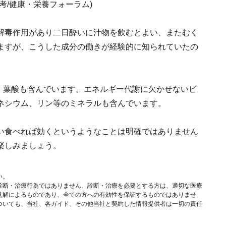
考/健康・栄養フォーラム)
解毒作用があり二日酔いに汁物を飲むとよい、またむく
ますが、こうした成分の働きが経験的に知られていたの
2、葉酸も含んでいます。エネルギー代謝に欠かせないビ
マグネシウム、リン等のミネラルも含んでいます。
い食べれば効くというようなことは明確ではありません
楽しみましょう。
い。
診断・治療行為ではありません。診断・治療を必要とする方は、適切な医療
見解によるものであり、全ての方への有効性を保証するものではありませ
ついても、当社、各ガイド、その他当社と契約した情報提供者は一切の責任