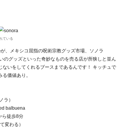
れている
のが、メキシコ屈指の呪術宗教グッズ市場、ソノラ
は呪いのグッズといった奇妙なものを売る店が所狭しと並ん
じないをしてくれるブースまであるんです！ キッチュで
みる価値あり。
・ソノラ）
ced balbuena
から徒歩8分
って変わる）