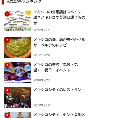
人気記事ランキング
メキシコの公用語はスペイン
1
語？メキシコで英語は通じるの
か
2022/12/12
メキシコの味、緑が爽やかサル
2
サ・ベルデのレシピ
2014/09/29
メキシコの季節（気候・気
3
温）・祝日・イベント
2009/12/22
メキシコシティのレストラン
4
2018/12/18
メキシコシティ、セントロ地区
5