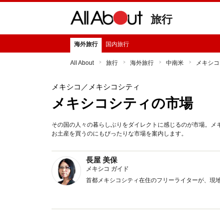
旅行
海外旅行
国内旅行
All About
旅行
海外旅行
中南米
メキシコ
メキシコ
／メキシコシティ
メキシコシティの市場
その国の人々の暮らしぶりをダイレクトに感じるのが市場。メ
お土産を買うのにもぴったりな市場を案内します。
長屋 美保
メキシコ ガイド
首都メキシコシティ在住のフリーライターが、現