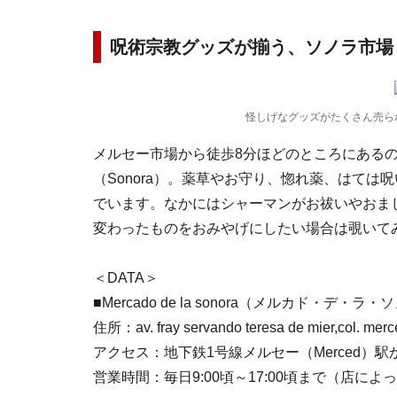
呪術宗教グッズが揃う、ソノラ市場
怪しげなグッズがたくさん売ら
メルセー市場から徒歩8分ほどのところにある
（Sonora）。薬草やお守り、惚れ薬、はて
でいます。なかにはシャーマンがお祓いやおま
変わったものをおみやげにしたい場合は覗いて
＜DATA＞
■Mercado de la sonora（メルカド・デ・ラ
住所：av. fray servando teresa de mier,col. mer
アクセス：地下鉄1号線メルセー（Merced）駅
営業時間：毎日9:00頃～17:00頃まで（店によ