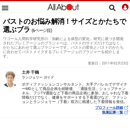
バストのお悩み解消！サイズとかたちで
選ぶブラ
(6ページ目)
ワコール人間科学研究所の「加齢による体型の変化」研究に基づき開発
されたプレミアージュのブラジャーは、バストのサイズだけではなく、
かたちにあわせて選ぶブラジャーです。バストの変化とバストのかたち
に合わせてバストメイクするプレミアージュのブラジャーを紹介しま
す。
更新日：
2011年02月23日
土井 千鶴
ランジェリー ガイド
ボディファッションコンサルタント。大手アパレルでデザイナ
ーMDとして商品企画を経験後、「通販生活」ショップチャン
ネル、フジTV通販など下着の商品企画に参加。おしゃれな下着
情報だけでなく、健康をサポートする下着選びなど、ファッシ
ョンとランジェリー（下着）双方に精通した下着情報を発信。
プロフィール詳細
執筆記事一覧