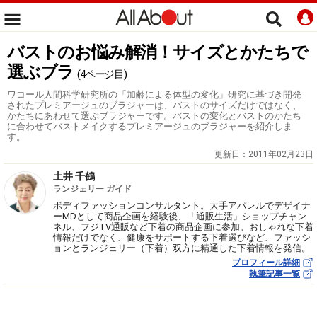
バストのお悩み解消！サイズとかたちで
選ぶブラ
(4ページ目)
ワコール人間科学研究所の「加齢による体型の変化」研究に基づき開発
されたプレミアージュのブラジャーは、バストのサイズだけではなく、
かたちにあわせて選ぶブラジャーです。バストの変化とバストのかたち
に合わせてバストメイクするプレミアージュのブラジャーを紹介しま
す。
更新日：
2011年02月23日
土井 千鶴
ランジェリー ガイド
ボディファッションコンサルタント。大手アパレルでデザイナ
ーMDとして商品企画を経験後、「通販生活」ショップチャン
ネル、フジTV通販など下着の商品企画に参加。おしゃれな下着
情報だけでなく、健康をサポートする下着選びなど、ファッシ
ョンとランジェリー（下着）双方に精通した下着情報を発信。
プロフィール詳細
執筆記事一覧