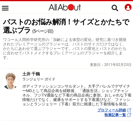
バストのお悩み解消！サイズとかたちで
選ぶブラ
(5ページ目)
ワコール人間科学研究所の「加齢による体型の変化」研究に基づき開発
されたプレミアージュのブラジャーは、バストのサイズだけではなく、
かたちにあわせて選ぶブラジャーです。バストの変化とバストのかたち
に合わせてバストメイクするプレミアージュのブラジャーを紹介しま
す。
更新日：
2011年02月23日
土井 千鶴
ランジェリー ガイド
ボディファッションコンサルタント。大手アパレルでデザイナ
ーMDとして商品企画を経験後、「通販生活」ショップチャン
ネル、フジTV通販など下着の商品企画に参加。おしゃれな下着
情報だけでなく、健康をサポートする下着選びなど、ファッシ
ョンとランジェリー（下着）双方に精通した下着情報を発信。
プロフィール詳細
執筆記事一覧