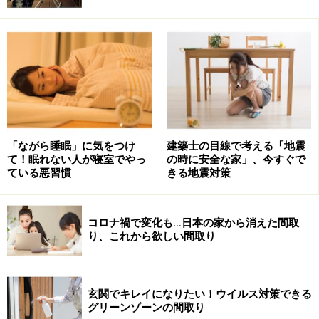
増築は、基本的に10平米以下（約6畳）であれば建築確
認申請は不要ですが、防火地域もしくは準防火地域に指
定されている場合は1平米の増築であっても確認申請が
必要になります。防火の規制は都市部はもちろんのこ
と、郊外でも大通り沿いは指定されていることが多いの
で注意が必要です。
「ながら睡眠」に気をつけ
建築士の目線で考える「地震
て！眠れない人が寝室でやっ
の時に安全な家」、今すぐで
大規模な修繕や模様替えを行なう際にも確認申請が必要
ている悪習慣
きる地震対策
になりますが、判断が難しいので建築士に相談しましょ
う。
コロナ禍で変化も…日本の家から消えた間取
り、これから欲しい間取り
建築確認申請を行う際には、図面の作成や申請手数料な
どの費用が掛かります。また申請が降りるまでに時間が
掛かることもありますので、計画段階でリフォーム会社
玄関でキレイになりたい！ウイルス対策できる
グリーンゾーンの間取り
に確認しておきましょう。他にもその地域ならではの条