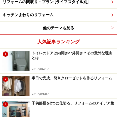
リフォームの間取り・プラン [ライフスタイル別]
キッチンまわりのリフォーム
他のテーマも見る
人気記事ランキング
増改築工事でも建築確認申請が必要になることがあります。
申請費用は事前に確認しておきたい。
トイレのドアは内開きor外開き？その意外な理由
1
とは
【増改築リフォームの計画前にやっておくこと】
2017/06/17
建ぺい率、容積率、高さ制限、隣地境界線までの距
半日で完成、簡単クローゼットを作るリフォーム
2
離などの確認
その他の法令や、地域の条例の確認
2017/03/07
確認申請が必要かどうか、またその費用の確認
子供部屋を2つに仕切る、リフォームのアイデア集
3
既存不適格建築物（※）の場合は建築士に相談