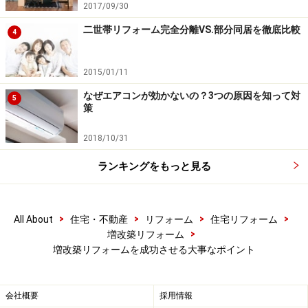
2017/09/30
※既存不適格とは途中で法令が変わり違反になっている
二世帯リフォーム完全分離VS.部分同居を徹底比較
ものを言い、違法建築とは区別される。
4
2015/01/11
耐震性能の確認は必須、経験豊富なリフォ
なぜエアコンが効かないの？3つの原因を知って対
5
ーム会社を選ぶ
策
増築工事はもちろんのこと、リビングを広くするために
2018/10/31
壁を壊す、窓を大きくするなどの改築工事を行なう場合
ランキングをもっと見る
には、耐震性能の確認が必要です。阪神淡路大震災で
は、増改築リフォームで耐震バランスが崩れたために倒
壊した住宅も多く見られました。
>
>
>
>
All About
住宅・不動産
リフォーム
住宅リフォーム
>
増改築リフォーム
増改築リフォームを成功させる大事なポイント
住宅の耐震性能を保持するためには家全体のバランスが
大切です。増改築を行った新しい部分だけを強固にする
ような工事をしてしまうと、ねじれが起き、かえって耐
会社概要
採用情報