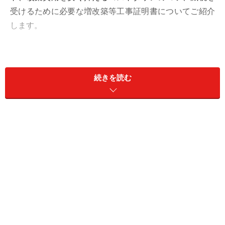
受けるために必要な増改築等工事証明書についてご紹介
します。
＜目次＞
増改築リフォームは様々な法令の制限を受けること
続きを読む
がある
耐震性能の確認は必須、経験豊富なリフォーム会社
を選ぶ
小さなコストダウンの積み重ねで改築費用を抑える
減税時に必要となる増改築等工事証明書を忘れずに