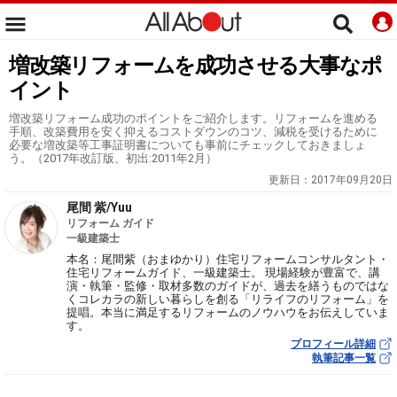
増改築リフォームを成功させる大事なポ
イント
増改築リフォーム成功のポイントをご紹介します。リフォームを進める
手順、改築費用を安く抑えるコストダウンのコツ、減税を受けるために
必要な増改築等工事証明書についても事前にチェックしておきましょ
う。（2017年改訂版、初出:2011年2月）
更新日：
2017年09月20日
尾間 紫/Yuu
リフォーム ガイド
一級建築士
本名：尾間紫（おまゆかり）住宅リフォームコンサルタント・
住宅リフォームガイド、一級建築士。 現場経験が豊富で、講
演・執筆・監修・取材多数のガイドが、過去を繕うものではな
くコレカラの新しい暮らしを創る「リライフのリフォーム」を
提唱。本当に満足するリフォームのノウハウをお伝えしていま
す。
プロフィール詳細
執筆記事一覧