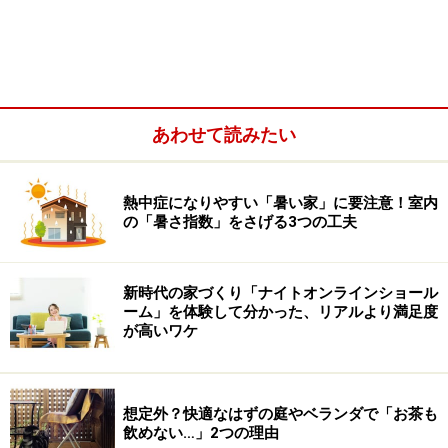
あわせて読みたい
熱中症になりやすい「暑い家」に要注意！室内
の「暑さ指数」をさげる3つの工夫
増改築リフォームは様々な法令の制限を受
けることがある
〈手順-1〉
新時代の家づくり「ナイトオンラインショール
ーム」を体験して分かった、リアルより満足度
増改築リフォームは、規模にもよりますが、小さな改修
が高いワケ
工事と違って様々な法令の制限を受けることがありま
す。特に床面積が増える増築工事は、建ぺい率や容積
率、高さ制限など、法令を守って工事を行う必要があり
想定外？快適なはずの庭やベランダで「お茶も
飲めない…」2つの理由
ます。