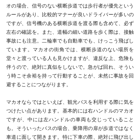
オの場合、信号のない横断歩道では歩行者が優先という
ルールがあり、比較的マナーが良いドライバーが多いの
ですが、信号機のある横断歩道を渡る際も含めて、必ず
左右の確認を。また、道幅の細い道路を歩く際は、接触
事故にも注意。二輪車でも自動車でも、けっこう飛ばし
ています。マカオの街角では、横断歩道のない場所を
堂々と渡っている人も見かけますが、違反な上、危険も
伴うので、絶対に真似をしないで。急がば回れ、そうい
う時こそ余裕を持って行動することが、未然に事故を回
避することにつながります。
マカオならではといえば、観光バスを利用する際に気を
つけたい点があります。基本的には右ハンドルのマカオ
ですが、中には左ハンドルの車両も交じっていること
も。そういったバスの場合、乗降用の扉が歩道ではなく
車道に面して開きます。特に下車の際、絶対に飛び出し