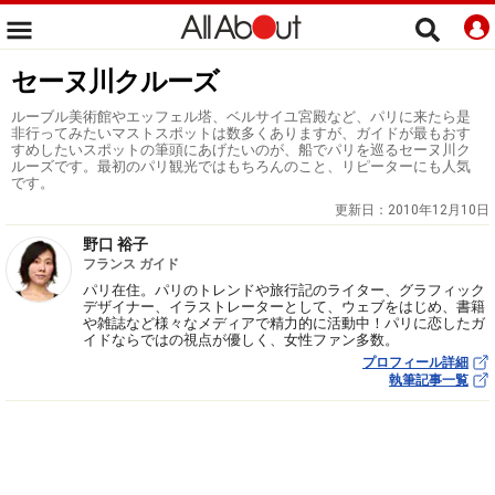
セーヌ川クルーズ
ルーブル美術館やエッフェル塔、ベルサイユ宮殿など、パリに来たら是
非行ってみたいマストスポットは数多くありますが、ガイドが最もおす
すめしたいスポットの筆頭にあげたいのが、船でパリを巡るセーヌ川ク
ルーズです。最初のパリ観光ではもちろんのこと、リピーターにも人気
です。
更新日：
2010年12月10日
野口 裕子
フランス ガイド
パリ在住。パリのトレンドや旅行記のライター、グラフィック
デザイナー、イラストレーターとして、ウェブをはじめ、書籍
や雑誌など様々なメディアで精力的に活動中！パリに恋したガ
イドならではの視点が優しく、女性ファン多数。
プロフィール詳細
執筆記事一覧