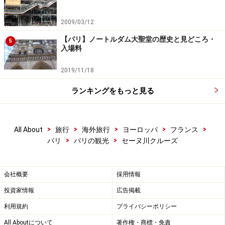
次のページへ
1
/
2
2009/03/12
【パリ】ノートルダム大聖堂の歴史と見どころ・
5
入場料
2019/11/18
ランキングをもっと見る
>
>
>
>
>
All About
旅行
海外旅行
ヨーロッパ
フランス
>
>
パリ
パリの観光
セーヌ川クルーズ
会社概要
採用情報
投資家情報
広告掲載
利用規約
プライバシーポリシー
All Aboutについて
著作権・商標・免責