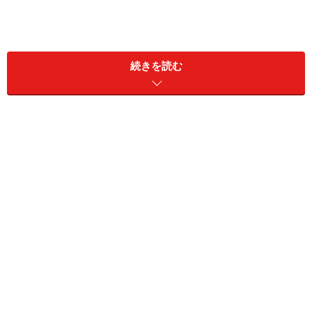
セーヌ川は、川とその周辺の建築物を含めた一帯が、
1991年に世界遺産として登録されています。その景色を
続きを読む
1～2時間かけて船上から眺めることができるのは、パリ
の景色を最も堪能できる贅沢で貴重な体験。パリの忘れ
られない思い出となること間違いなしです。
セーヌ川クルーズと一口にいえど、プランの内容はさま
ざま。シンプルに観覧のみできるクルーズは各船必ずあ
りますが、食事つきや軽食がつくプランも揃っていま
す。フランス料理のコースを味わいながら、ゆっくりと
景色を楽しむのもまたロマンチック。