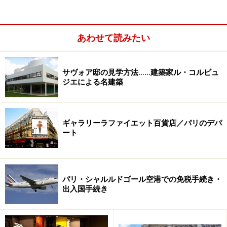
あわせて読みたい
サヴォア邸の見学方法……建築家ル・コルビュ
ジエによる名建築
ギャラリーラファイエット百貨店／パリのデパ
ート
夕暮れ時の時間帯がベスト(c) Paris Tourist Office -
Photographe : David Lefranc
それからクルーズする時間もけっこう大事。セーヌ川ク
パリ・シャルルドゴール空港での免税手続き・
出入国手続き
ルーズは、どの時間帯に乗るかによってもかなり印象が
違ってきます。天気の良い日のクルーズなら、屋外で風
に吹かれながら景色を眺めるのも気持ち良いですが、一