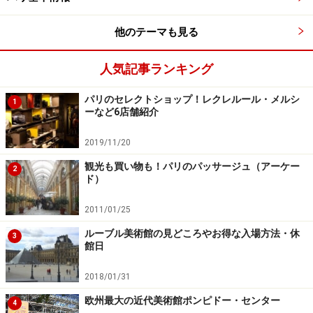
料金（食事なしのクルーズ）：10ユーロ
食事付きプラン：ランチ50ユーロ、ディナー95／
他のテーマも見る
135ユーロ
人気記事ランキング
＜DATA＞
■
Bateaux Mouches
パリのセレクトショップ！レクレルール・メルシ
1
ーなど6店舗紹介
乗り場：Port de la Conférence 75008 Paris
TEL：01 42 25 96 10
2019/11/20
アクセス：Alma Marceau（メトロ9）より徒歩1分、
観光も買い物も！パリのパッサージュ（アーケー
2
Pont de l'Alma（RER-C）より徒歩3分
ド）
バトー・ムーシュ ジャポン公式サイト
2011/01/25
日本で食事付きプランの予約ができる
ルーブル美術館の見どころやお得な入場方法・休
3
※記事内容は執筆時点のものです。最新の内容をご確認くださ
館日
い。
※海外を訪れる際には最新情報の入手に努め、「
外務省 海外安全
2018/01/31
ホームページ
」を確認するなど、安全確保に十分注意を払ってく
ださい。
欧州最大の近代美術館ポンピドー・センター
4