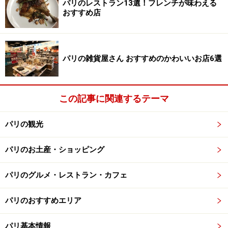
パリのレストラン13選！フレンチが味わえる
おすすめ店
バトームーシュ
パリの雑貨屋さん おすすめのかわいいお店6選
パリの夜景を見ながらのロマンチックなディナークルーズ(c)
Paris Tourist Office - Photographe : Amelie Dupont
この記事に関連するテーマ
セーヌ川クルーズの代表格で、最も有名な船。フランス
語でBateaux（バトー）は船、Mouches（ムーシュ）は
パリの観光
ハエの意味。何故ハエかというと、ガラス張りになって
パリのお土産・ショッピング
いる船の形がハエの目のように見えるからだとか。
パリのグルメ・レストラン・カフェ
食事付きプランをはじめ、クルーズも夏期、冬期ともに
バランス良く運行しているのが特徴です。
パリのおすすめエリア
日本語：HP、音声ガイドあり
パリ基本情報