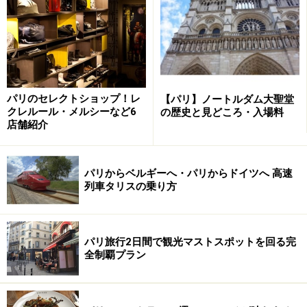
番おすすめの時間帯は、夏期の夕暮れ時から日没、夜に
かけてのころ。昼間、夕暮れ、そして夜とパリの3つの
表情が楽しめるこの時間帯にクルーズに出るには、日没
時間の30分～1時間前くらいに出港する便に乗るのがベ
ストです。
パリのセレクトショップ！レ
【パリ】ノートルダム大聖堂
クレルール・メルシーなど6
の歴史と見どころ・入場料
日没時間は日々変わります。パリの天気・日没時間は
こ
店舗紹介
ちら
でチェックを！
※表の一番下の「Coucher」がその日の日没時間。
パリからベルギーへ・パリからドイツへ 高速
列車タリスの乗り方
セーヌ川クルーズは今のところ5社が手がけており、ス
ケジュールから値段まで幅広い選択が可能となっていま
す。それぞれの特徴を把握し、最も自分に合った、ベス
パリ旅行2日間で観光マストスポットを回る完
全制覇プラン
トなクルーズを選びましょう。