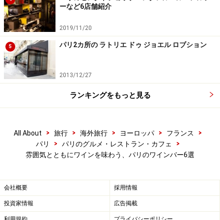
アクセス：メトロ4、10号線Odéonより徒歩1分
ーなど6店舗紹介
2019/11/20
パリ2カ所の ラトリエ ドゥ ジョエル ロブション
5
グラン・フィーユ・エ・フィス
2013/12/27
ランキングをもっと見る
選び抜かれたワインとおつまみは絶品
パリ一美しいといわれているパッサージュ、ギャラリ
>
>
>
>
>
All About
旅行
海外旅行
ヨーロッパ
フランス
ー・ヴィヴィエンヌにある1880年創業の老舗ワイン専門
>
>
パリ
パリのグルメ・レストラン・カフェ
店、ルグラン・フィーユ・エ・フィス。こちらの併設ワ
雰囲気とともにワインを味わう、パリのワインバー6選
インバーは、産地や品質にこだわった選りすぐりのワイ
ンとおつまみを頂くことができます。もちろん、気に入
会社概要
採用情報
ったものがあったらお店でお土産として買って帰ること
ができるのもワイン専門店ならでは。ワイン選びのアド
投資家情報
広告掲載
バイスや輸入のノウハウに関して、日本人顧客担当の佐
利用規約
プライバシーポリシー