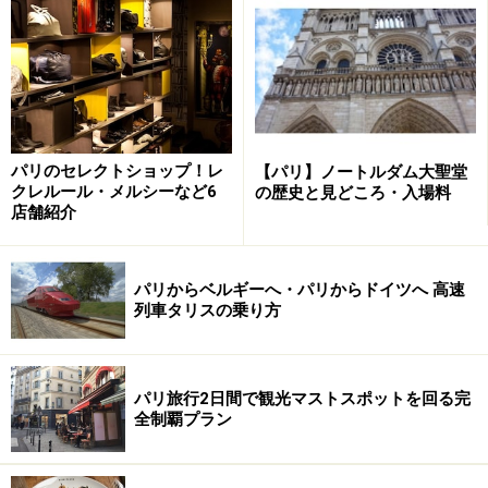
りで美味しいおつまみが自慢で、ワインが一層すすみま
す。一人で来ている常連さんも多いので、ふらっと一人
で立ち寄れますよ。
＜DATA＞
■Baron Rouge
パリのセレクトショップ！レ
【パリ】ノートルダム大聖堂
住所：1 rue Théophile Roussel 75012 Paris
クレルール・メルシーなど6
の歴史と見どころ・入場料
店舗紹介
電話：
営業時間：10:00～14:00、17:00～22:00（月曜は17:00
～、土曜は10:00～22:00、日曜は10:00～16:00）
パリからベルギーへ・パリからドイツへ 高速
列車タリスの乗り方
定休日：無休
アクセス：メトロ8号線Ledru-Rollinより徒歩3分
パリ旅行2日間で観光マストスポットを回る完
全制覇プラン
ラヴァン・コントワール