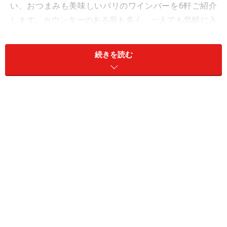
い、おつまみも美味しいパリのワインバーを6軒ご紹介
します。カウンターのある所も多く、一人でも気軽に入
れますよ。
続きを読む
バロン・ルージュ
ずらりと並んだワインリスト
ワイン好きなら知らない人はいない、パリの老舗ワイン
バーです。バスティーユ広場から数分歩いた所にある、
安くて有名なアリーグル市場のすぐ近くに位置していま
す。カウンターでキビキビ働くベテランのウェイターさ
んたちは、見ているだけでも気持ち良く、賑やかな雰囲
気の中地元パリジャンに混じってワインを楽しむことが