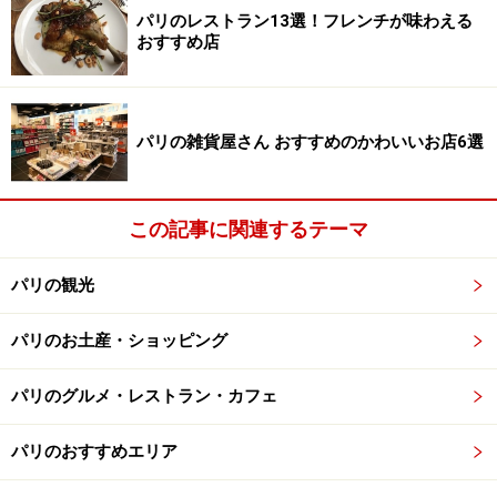
パリのレストラン13選！フレンチが味わえる
おすすめ店
天井にぶら下がったラヴァン・コントワールのメニュー
オデオン駅からすぐの、ビストロノミーの先駆者的存在
パリの雑貨屋さん おすすめのかわいいお店6選
であるル・コントワール。予約をとらないことでも有名
で、オンシーズンには行列ができることもある人気店で
す。ここのビストロの席が空くまでにアペロができるよ
この記事に関連するテーマ
うに、すぐ隣にオープンしたのがラヴァン・コントワー
ル（コントワールの前に）です。
パリの観光
立ち飲み専門のワインバーで、写真入りのメニューが天
パリのお土産・ショッピング
井にぶら下がっているので言葉がわからなくてもオーダ
パリのグルメ・レストラン・カフェ
ーしやすいのが嬉しい。おつまみとはいえデザートまで
揃っていて、どの料理も繊細で本格的です。
パリのおすすめエリア