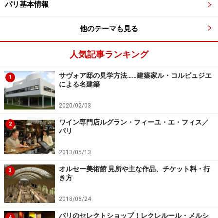
パリ基本情報
他のテーマも見る
カウンターで凝った料理が頂ける
人気記事ランキング
一人なんだけど、ちょっと美味しいワインと料理が食べ
サヴォア邸の見学方法……建築家ル・コルビュジエ
1
たいなと思った時におすすめ。お値段はちょっと高めで
による名建築
すが、気軽に行けるフレンチレストランとしても利用で
2020/02/03
きます。
ワイン専門店ルグラン・フィーユ・エ・フィス／
2
パリ
＜DATA＞
■
l'Avant Comptoir
2013/05/13
住所：3, Carrefour de l'Odéon 75006 Paris
オルセー美術館 見所や主な作品、チケット料・行
3
き方
電話：01 44 27 07 97
営業時間：12:00～23:00
2018/06/24
定休日：不定休
パリのセレクトショップ！レクレルール・メルシ
4