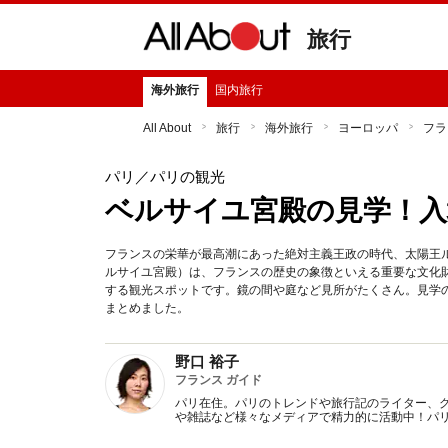
旅行
海外旅行
国内旅行
All About
旅行
海外旅行
ヨーロッパ
フラ
パリ
／パリの観光
ベルサイユ宮殿の見学！入
フランスの栄華が最高潮にあった絶対主義王政の時代、太陽王
ルサイユ宮殿）は、フランスの歴史の象徴といえる重要な文化財
する観光スポットです。鏡の間や庭など見所がたくさん。見学
まとめました。
野口 裕子
フランス ガイド
パリ在住。パリのトレンドや旅行記のライター、
や雑誌など様々なメディアで精力的に活動中！パ