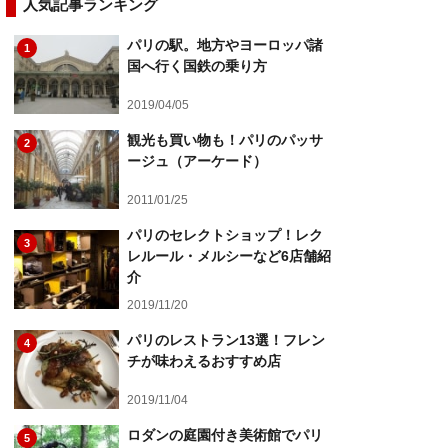
人気記事ランキング
パリの駅。地方やヨーロッパ諸
1
国へ行く国鉄の乗り方
2019/04/05
観光も買い物も！パリのパッサ
2
ージュ（アーケード）
2011/01/25
パリのセレクトショップ！レク
3
レルール・メルシーなど6店舗紹
介
2019/11/20
パリのレストラン13選！フレン
4
チが味わえるおすすめ店
2019/11/04
ロダンの庭園付き美術館でパリ
5