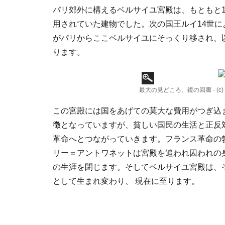
パリ郊外に構えるベルサイユ宮殿は、もともと1
用されていた建物でした。次の国王ルイ14世
がパリからここベルサイユにそっくり移され、
ります。
最大の見どころ、鏡の回廊 - (c) Ville
この宮殿には国をあげての莫大な費用がつぎ込
徴となっていますが、貧しい国民の生活と正反
革命へとつながっていきます。フランス革命の
リー＝アントワネットは宮殿を追われ囚われの
の生涯を閉じます。そしてベルサイユ宮殿は、
として生まれ変わり、 現在に至ります。