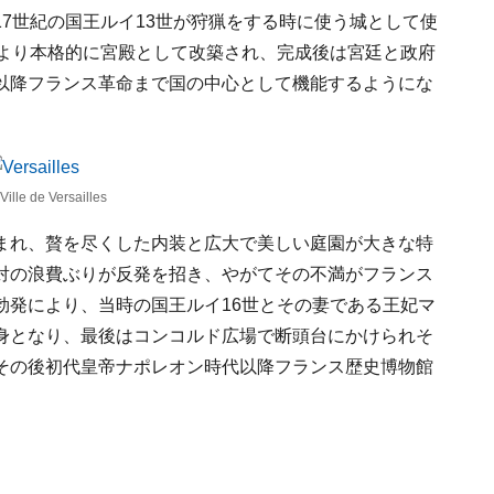
7世紀の国王ルイ13世が狩猟をする時に使う城として使
により本格的に宮殿として改築され、完成後は宮廷と政府
以降フランス革命まで国の中心として機能するようにな
 de Versailles
まれ、贅を尽くした内装と広大で美しい庭園が大きな特
対の浪費ぶりが反発を招き、やがてその不満がフランス
勃発により、当時の国王ルイ16世とその妻である王妃マ
身となり、最後はコンコルド広場で断頭台にかけられそ
その後初代皇帝ナポレオン時代以降フランス歴史博物館