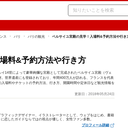
ンス
パリ
パリの観光
ベルサイユ宮殿の見学！入場料&予約方法や行き
場料&予約方法や行き方
ルイ14世によって豪華絢爛な宮殿として完成されたベルサイユ宮殿（ヴェ
。世界遺産にも登録されており、年間400万人が訪れる、フランスを代表
の入場料やチケットの予約方法、行き方、開園時間や定休日など観光情報を
更新日：2018年05月24日
グラフィックデザイナー、イラストレーターとして、ウェブをはじめ、書籍
リに恋したガイドならではの視点が優しく、女性ファン多数。
プロフィール詳細