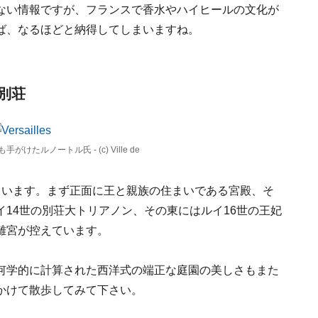
ない情報ですが、フランスで香水やハイヒールの文化が
ば、なるほどと納得してしまいますね。
別荘
たルノートル氏 - (c) Ville de
ています。まず正面に王と親族の住まいである宮殿、そ
14世の別荘大トリアノン、その東にはルイ16世の王妃
離宮が控えています。
何学的に計算された西洋式の端正な庭園の美しさもまた
かけて散歩してみて下さい。