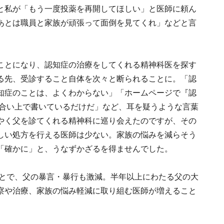
と私が「もう一度投薬を再開してほしい」と医師に頼ん
あとは職員と家族が頑張って面倒を見てくれ」などと言
ことになり、認知症の治療をしてくれる精神科医を探す
る先、受診すること自体を次々と断られることに。「認
知症のことは、よくわからない」「ホームページで『認
き合い上で書いているだけだ」など、耳を疑うような言葉
やく父を診てくれる精神科に巡り会えたのですが、その
しい処方を行える医師は少ない。家族の悩みを減らそう
「確かに」と、うなずかざるを得ませんでした。
ことで、父の暴言・暴行も激減。半年以上にわたる父の大
察や治療、家族の悩み軽減に取り組む医師が増えること