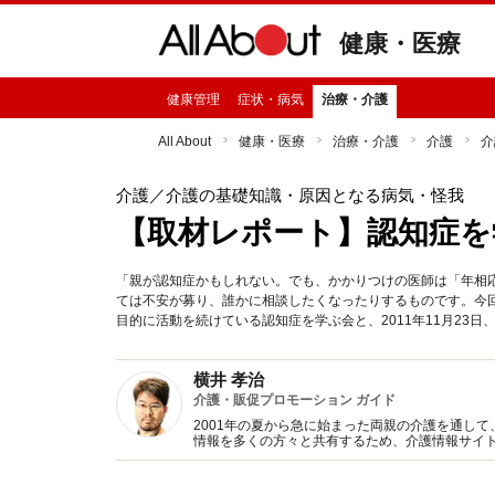
健康・医療
健康管理
症状・病気
治療・介護
All About
健康・医療
治療・介護
介護
介
介護
／介護の基礎知識・原因となる病気・怪我
【取材レポート】認知症を
「親が認知症かもしれない。でも、かかりつけの医師は「年相
ては不安が募り、誰かに相談したくなったりするものです。今
目的に活動を続けている認知症を学ぶ会と、2011年11月23
横井 孝治
介護・販促プロモーション ガイド
2001年の夏から急に始まった両親の介護を通し
情報を多くの方々と共有するため、介護情報サイト
キャリアをもとに「販促プロモーション」ガイド