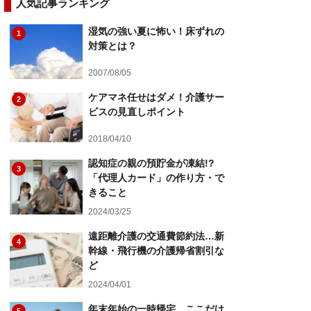
人気記事ランキング
湿気の強い夏に怖い！床ずれの
1
対策とは？
2007/08/05
ケアマネ任せはダメ！介護サー
2
ビスの見直しポイント
2018/04/10
認知症の親の預貯金が凍結!?
3
「代理人カード」の作り方・で
きること
2024/03/25
遠距離介護の交通費節約法…新
4
幹線・飛行機の介護帰省割引な
ど
2024/04/01
年末年始の一時帰宅、ここだけ