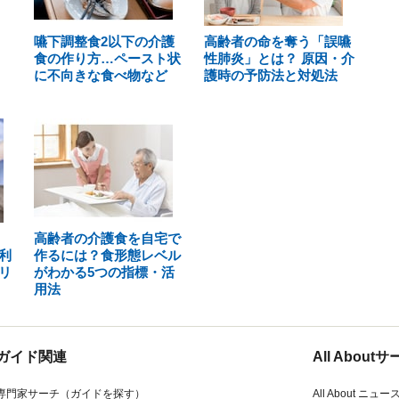
嚥下調整食2以下の介護
高齢者の命を奪う「誤嚥
食の作り方…ペースト状
性肺炎」とは？ 原因・介
に不向きな食べ物など
護時の予防法と対処法
高齢者の介護食を自宅で
利
作るには？食形態レベル
リ
がわかる5つの指標・活
用法
ガイド関連
All Abou
専門家サーチ（ガイドを探す）
All About ニュー