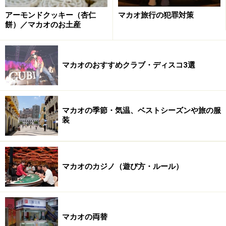
話題のショーのご紹介＞＞「
ハウス・オブ・ダンシン
アーモンドクッキー（杏仁
マカオ旅行の犯罪対策
グ・ウォーター
」
餅）／マカオのお土産
マカオのおすすめクラブ・ディスコ3選
モータースポーツの祭典「マカオグランプリ」も毎年開催！
上記では演劇と音楽を中心にご紹介しましたが、スポー
マカオの季節・気温、ベストシーズンや旅の服
装
ツ（バレーボール、卓球、テニス、ゴルフなど）や展示
会（エキジビジョン）なども大規模なものが多く開催さ
れます。価格はイベントにより異なりますが、日本に比
べて割安な印象です。
マカオのカジノ（遊び方・ルール）
マカオの両替
もう一度マカオの物価をおさらいしておきましょう＞＞