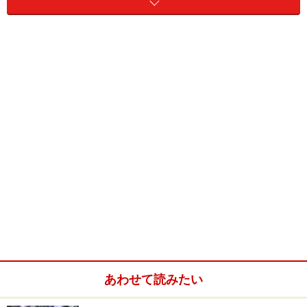
有名海外アーティストも続々マカオへ！
チケット価格は公演により異なりますが、ラスベガスス
タイルのショーや外国ミュージシャンのコンサートチケ
ットは平均して日本と同じくらいの水準。ただ、席種に
よって高いものから安いものまでチョイスが豊富という
のもマカオならでは。
また、
政府文化局
が主催するアートフェスティバルや国
際音楽フェスで催されるクラシックコンサートなど、世
界の超大物アーティストの公演でありながらも市民のた
めにリーズナブルな価格設定をする場合もあります。ま
た、カジノ・リゾート内のシアターで上演されるものに
ついては、ホテル宿泊や香港・マカオ間のフェリーチケ
ット付きのお得なパッケージも用意されます。そういっ
あわせて読みたい
た組み合わせを活用することにより、旅のトータル予算
を節約することも可能です。