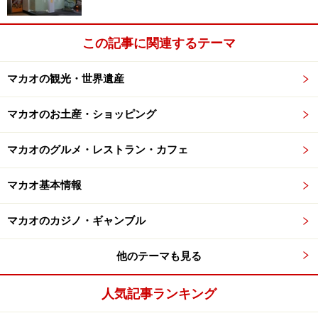
マカオの物価
この記事に関連するテーマ
※記事内容は執筆時点のものです。最新の内容をご確認くださ
い。
※海外を訪れる際には最新情報の入手に努め、「
外務省 海外安全
マカオの観光・世界遺産
ホームページ
」を確認するなど、安全確保に十分注意を払ってく
ださい。
マカオのお土産・ショッピング
マカオのグルメ・レストラン・カフェ
マカオ基本情報
マカオのカジノ・ギャンブル
他のテーマも見る
人気記事ランキング