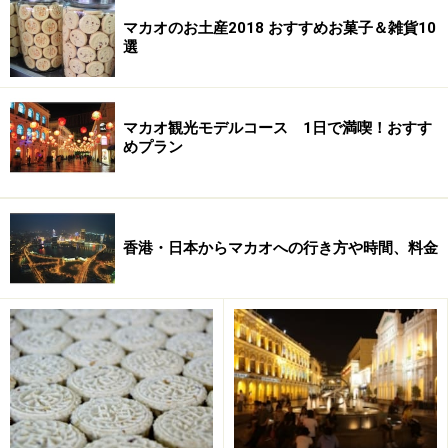
マカオのお土産2018 おすすめお菓子＆雑貨10
選
参考までに、目安となるチケット価格をご紹介します。
シルク・ドゥ・ソレイユ「ZAiA（ザイア）」
：VIP
席1280パタカ／A席880パタカ／B席680パタカ／C席
マカオ観光モデルコース 1日で満喫！おすす
めプラン
380パタカ
「The House of Dancing Water/水舞間（ハウス・オ
ブ・ダンシング・ウォーター」
：VIP席1288パタカ
／A席788パタカ／B席588パタカ／C席388パタカ
香港・日本からマカオへの行き方や時間、料金
香港・台湾系アーティスト：約300～1000パタカ
（中心価格帯は500パタカ前後）
クラシックコンサート：無料～500パタカ（中心価
格帯は200パタカ前後）
（※価格は一般の大人料金を基準にしています。）