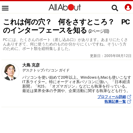
これは何の穴？ 何をさすところ？ PC
のインターフェースを知る
(2ページ目)
PC には、たくさんのポート（差し込み口）があります。あまりにたくさ
んありすぎて、何に使うためのものか分かりにくいですね。そういう方
のために、ポート類を総特集しました。
更新日：
2005年08月12日
大島 克彦
デスクトップパソコン ガイド
パソコンを使い始めて20年以上。WindowsもMacも使いこなす
IT系ライター。特にオーディオ系パソコンに強い。「日本経済
新聞」「R25」「オズマガジン」などにも執筆を行っている。
最近は業界全体の予測や、企業活動に関する執筆なども行う。
プロフィール詳細
執筆記事一覧