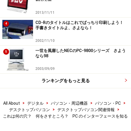
2013/11/11
CD-Rのタイトルはこれでばっちり印刷しよう！
4
手書きタイトルよ、さよなら！
2002/11/10
一世を風靡したNECのPC-9800シリーズ さよう
5
なら98
2003/09/09
ランキングをもっと見る
>
>
>
>
All About
デジタル
パソコン・周辺機器
パソコン・PC
>
>
デスクトップパソコン
デスクトップパソコン関連情報
これは何の穴？ 何をさすところ？ PC のインターフェースを知る