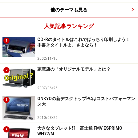
他のテーマも見る
人気記事ランキング
CD-Rのタイトルはこれでばっちり印刷しよう！
1
手書きタイトルよ、さよなら！
2002/11/10
家電店の「オリジナルモデル」とは？
2
2007/06/26
ONKYOの新デスクトップPCはコストパフォーマン
3
ス大
2010/03/26
大きなタブレット!? 富士通 FMV ESPRIMO
4
WH77/M