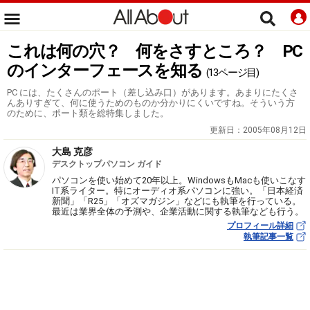
これは何の穴？ 何をさすところ？ PC
のインターフェースを知る
(13ページ目)
PC には、たくさんのポート（差し込み口）があります。あまりにたくさ
んありすぎて、何に使うためのものか分かりにくいですね。そういう方
のために、ポート類を総特集しました。
更新日：
2005年08月12日
大島 克彦
デスクトップパソコン ガイド
パソコンを使い始めて20年以上。WindowsもMacも使いこなす
IT系ライター。特にオーディオ系パソコンに強い。「日本経済
新聞」「R25」「オズマガジン」などにも執筆を行っている。
最近は業界全体の予測や、企業活動に関する執筆なども行う。
プロフィール詳細
執筆記事一覧