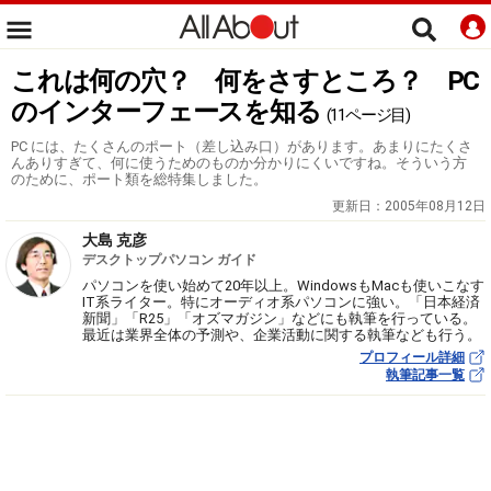
これは何の穴？ 何をさすところ？ PC
のインターフェースを知る
(11ページ目)
PC には、たくさんのポート（差し込み口）があります。あまりにたくさ
んありすぎて、何に使うためのものか分かりにくいですね。そういう方
のために、ポート類を総特集しました。
更新日：
2005年08月12日
大島 克彦
デスクトップパソコン ガイド
パソコンを使い始めて20年以上。WindowsもMacも使いこなす
IT系ライター。特にオーディオ系パソコンに強い。「日本経済
新聞」「R25」「オズマガジン」などにも執筆を行っている。
最近は業界全体の予測や、企業活動に関する執筆なども行う。
プロフィール詳細
執筆記事一覧