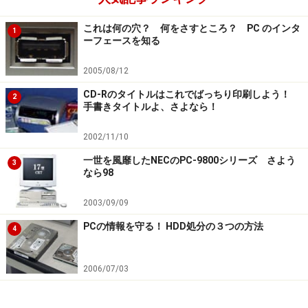
これは何の穴？ 何をさすところ？ PC のインタ
1
ーフェースを知る
2005/08/12
CD-Rのタイトルはこれでばっちり印刷しよう！
2
手書きタイトルよ、さよなら！
2002/11/10
一世を風靡したNECのPC-9800シリーズ さよう
3
なら98
2003/09/09
PCの情報を守る！ HDD処分の３つの方法
4
2006/07/03