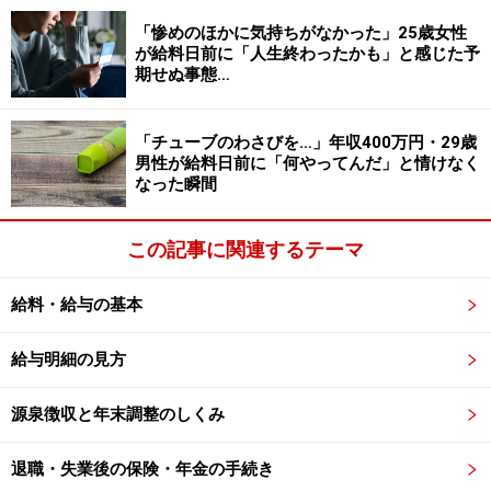
のお金の貯め時ですね。
「惨めのほかに気持ちがなかった」25歳女性
が給料日前に「人生終わったかも」と感じた予
期せぬ事態…
次に貯蓄率が高いのが、30歳代。貯蓄率34.8％と高くな
っています。世帯人数も2.9人となっており、結婚して子
どもが1人いるかどうかというタイミング。夫婦2人だけ
「チューブのわさびを…」年収400万円・29歳
男性が給料日前に「何やってんだ」と情けなく
か子どもがいてもまだ小さいこの時期は、貯め時といえ
なった瞬間
ます。
この記事に関連するテーマ
40歳代以降は、貯蓄率が下がっていきます。40～50歳代
は収入や可処分所得のピークとなりますが、教育費など
給料・給与の基本
がかさみ貯蓄率は30％程度と貯蓄ペースが少しダウンし
ています。
給与明細の見方
源泉徴収と年末調整のしくみ
60歳代になると、貯蓄率もまた少し下がって29.1％。定
年退職し再就職をしたためか可処分所得は減っています
退職・失業後の保険・年金の手続き
が、30％近くまで頑張って貯蓄している姿がうかがえま