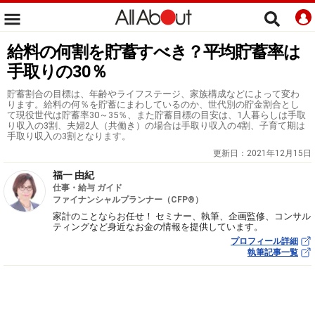
給料の何割を貯蓄すべき？平均貯蓄率は
手取りの30％
貯蓄割合の目標は、年齢やライフステージ、家族構成などによって変わ
ります。給料の何％を貯蓄にまわしているのか、世代別の貯金割合とし
て現役世代は貯蓄率30～35％、また貯蓄目標の目安は、1人暮らしは手取
り収入の3割、夫婦2人（共働き）の場合は手取り収入の4割、子育て期は
手取り収入の3割となります。
更新日：
2021年12月15日
福一 由紀
仕事・給与 ガイド
ファイナンシャルプランナー（CFP®）
家計のことならお任せ！ セミナー、執筆、企画監修、コンサル
ティングなど身近なお金の情報を提供しています。
プロフィール詳細
執筆記事一覧