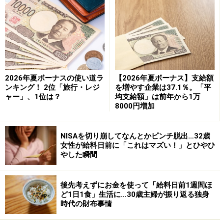
2021年2月に発表された総務省の家計調査（2020年）に
よると、勤労者世帯実収入平均は月52万9956円。そこか
ら、社会保険料や税金などをひいた可処分所得（実質上
の手取り額）は43万1992円となっています。
2026年夏ボーナスの使い道ラ
【2026年夏ボーナス】支給額
預貯金（増額分）の平均は13万8454円で、貯蓄率（預貯
ンキング！ 2位「旅行・レジ
を増やす企業は37.1％。「平
金÷可処分所得×100）は、32.1％。手取収入の3割近くを
ャー」、1位は？
均支給額」は前年から1万
8000円増加
貯蓄している姿がうかがえます。とはいっても、貯めや
すい年齢、貯めにくい世代があります。
NISAを切り崩してなんとかピンチ脱出…32歳
女性が給料日前に「これはマズい！」とひやひ
やした瞬間
シングル20代が貯め時、貯蓄率42.4％！
後先考えずにお金を使って「給料日前1週間ほ
世帯主の年齢別に貯蓄率をみてみると、貯蓄率が一番高
ど1日1食」生活に…30歳主婦が振り返る独身
いのが29歳以下の42.4％です。世帯人数も1.34人となっ
時代の財布事情
ていますから、シングルが多い世代。この年代が、一番