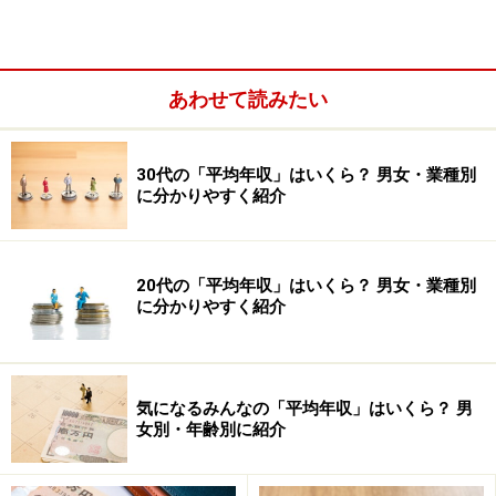
あわせて読みたい
30代の「平均年収」はいくら？ 男女・業種別
に分かりやすく紹介
20代の「平均年収」はいくら？ 男女・業種別
に分かりやすく紹介
勤労者世帯の収入と貯蓄の状況（世帯主の年齢別）。貯蓄率
は1カ月の可処分所得に対する1カ月の預貯金増額分の割合。
気になるみんなの「平均年収」はいくら？ 男
世帯主の年齢によって、貯蓄の割合が変化していることがわ
女別・年齢別に紹介
かる ※家計調査（2020年 家計収支編 総務省）より筆者編
集。預貯金には有価証券や保険は含まれない