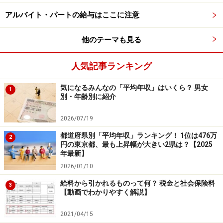
す。
アルバイト・パートの給与はここに注意
他のテーマも見る
現役世代は貯蓄率30～35％
人気記事ランキング
世帯をもった現役世代での60歳までは30～35％前後の貯
蓄率となっています。このデータはあくまでも平均で
気になるみんなの「平均年収」はいくら？ 男女
1
別・年齢別に紹介
す。実際には、現役世代は手取り額の30～35％程度の貯
蓄を目標にしたいものです。
2026/07/19
都道府県別「平均年収」ランキング！ 1位は476万
2
とはいっても、ライフステージによって目標とする貯蓄
円の東京都、最も上昇幅が大きい2県は？【2025
率は変わってきます。では、収入に対してどれくらいの
年最新】
2026/01/10
割合で貯蓄をすればよいのか、世帯別の目標を見てみま
しょう。
給料から引かれるものって何？ 税金と社会保険料
3
【動画でわかりやすく解説】
2021/04/15