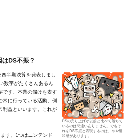
はDS不振？
期第2四半期決算を発表しまし
しい数字がたくさんあるん
字です。本業の儲けを表す
で常に行っている活動、例
常利益といいます。これが
DSの売り上げが以前と比べて落ちて
いるのは間違いありません。でもそ
れをDS不振と表現するのは、やや違
ます。1つはニンテンド
和感があります。