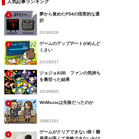
人気記事ランキング
夢から覚めたPS4の現実的な選
1
択
2013/02/26
ゲームのアップデートがめんど
2
くさい
2013/05/17
ジョジョASB ファンの気持ち
3
を裏切った結果
2013/09/20
WiiMusicは失敗だったのか
4
2008/12/01
ゲームがクリアできない病！難
5
易度が高くて攻略できないわけ