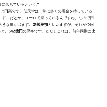
激に落ちているというこ
因は円高です。任天堂は非常に多くの現金を持っている
、ドルだとか、ユーロで持っているんですね。なので円
大きな損が出ます。
為替差損
といいますが、それが今回
ると、
542億円
の黒字です。ただしこれは、前年同期に比
。