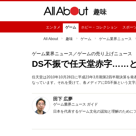
趣味
エンタメ
ゲーム
ホビー・コレクション
スポー
All About
趣味
ゲーム
ゲーム業界ニュース
ゲーム業界ニュース
／ゲームの売り上げニュース
DS不振で任天堂赤字……
任天堂は2010年10月28日に平成23年3月期第2四半期決算
なっています。それを受けて、各メディアにDS不振という文字
田下 広夢
ゲーム業界ニュース ガイド
日本を代表するゲーム文化の認知と理解のために