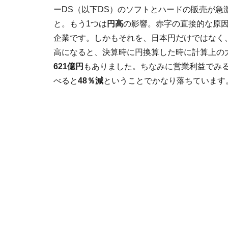
ーDS（以下DS）のソフトとハードの販売が急
と。もう1つは
円高
の影響。赤字の直接的な原
企業です。しかもそれを、日本円だけではなく
高になると、決算時に円換算した時に計算上の
621億円
もありました。ちなみに営業利益でみ
べると
48％減
ということでかなり落ちています