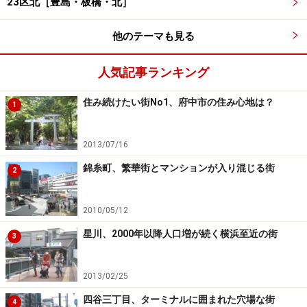
23区北［豊島・板橋・北］
他のテーマも見る
人気記事ランキング
住み続けたい街No1、府中市の住み心地は？
1
2013/07/16
錦糸町、繁華街とマンションが入り混じる街
2
2010/05/12
星川、2000年以降人口増が続く横浜至近の街
3
2013/02/25
四谷三丁目、ターミナルに囲まれた穴場な街
4