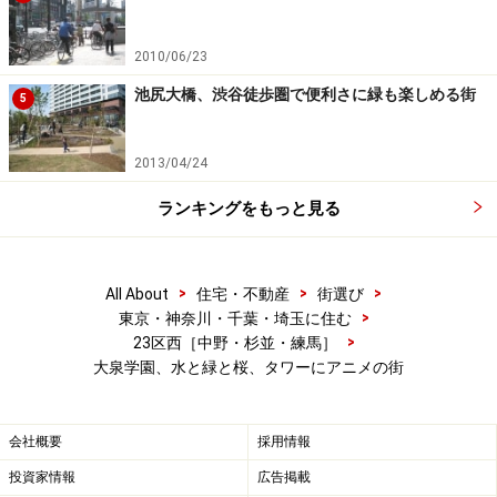
2010/06/23
池尻大橋、渋谷徒歩圏で便利さに緑も楽しめる街
5
2013/04/24
ランキングをもっと見る
>
>
>
All About
住宅・不動産
街選び
>
東京・神奈川・千葉・埼玉に住む
>
23区西［中野・杉並・練馬］
大泉学園、水と緑と桜、タワーにアニメの街
会社概要
採用情報
投資家情報
広告掲載