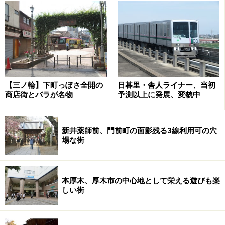
【三ノ輪】下町っぽさ全開の
日暮里・舎人ライナー、当初
商店街とバラが名物
予測以上に発展、変貌中
新井薬師前、門前町の面影残る3線利用可の穴
場な街
本厚木、厚木市の中心地として栄える遊びも楽
しい街