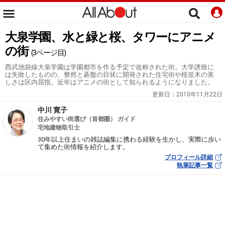
大泉学園、水と緑と桜、タワーにアニメ
の街
(3ページ目)
西武池袋線大泉学園は学園都市を作る予定で改称された街。大学誘致に
は失敗したものの、整然と碁盤の目状に開発された住宅街や桜並木の美
しさは区内屈指。近年はアニメの街として知られるようになりました。
更新日：
2010年11月22日
中川 寛子
住みやすい街選び（首都圏） ガイド
宅地建物取引士
30年以上住まいの雑誌編集に携わる経験を生かし、実際に歩い
て集めた街情報を紹介します。
プロフィール詳細
執筆記事一覧