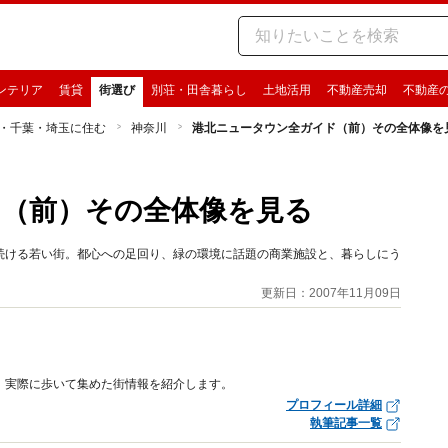
ンテリア
賃貸
街選び
別荘・田舎暮らし
土地活用
不動産売却
不動産
・千葉・埼玉に住む
神奈川
港北ニュータウン全ガイド（前）その全体像を
（前）その全体像を見る
続ける若い街。都心への足回り、緑の環境に話題の商業施設と、暮らしにう
更新日：2007年11月09日
、実際に歩いて集めた街情報を紹介します。
プロフィール詳細
執筆記事一覧