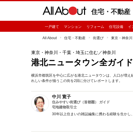
住宅・不動産
一戸建て
マンション
リフォーム
住宅設備
イ
All About
住宅・不動産
街選び
東京・神奈川
東京・神奈川・千葉・埼玉に住む
／神奈川
港北ニュータウン全ガイド
横浜市都筑区を中心に広がる港北ニュータウンは、人口が増え
れしい条件が揃うこの街を2回に分けてレポートします。
中川 寛子
住みやすい街選び（首都圏） ガイド
宅地建物取引士
30年以上住まいの雑誌編集に携わる経験を生かし