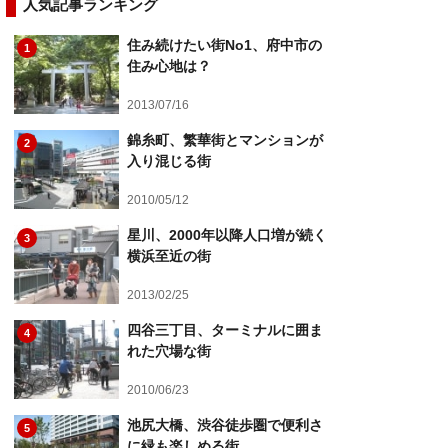
人気記事ランキング
住み続けたい街No1、府中市の
1
住み心地は？
2013/07/16
錦糸町、繁華街とマンションが
2
入り混じる街
2010/05/12
星川、2000年以降人口増が続く
3
横浜至近の街
2013/02/25
四谷三丁目、ターミナルに囲ま
4
れた穴場な街
2010/06/23
池尻大橋、渋谷徒歩圏で便利さ
5
に緑も楽しめる街