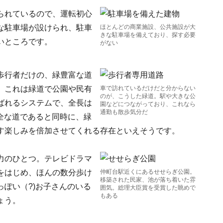
られているので、運転初心
な駐車場が設けられ、駐車
ほとんどの商業施設、公共施設が大
きな駐車場を備えており、探す必要
いところです。
がない
歩行者だけの、緑豊富な道
。これは緑道で公園や民有
車で訪れているだけだと分からない
のが、こうした緑道。駅や大きな公
ばれるシステムで、全長は
園などにつながっており、これなら
通勤も散歩気分だ
安全な道であると同時に、緑
す楽しみを倍加させてくれる存在といえそうです。
力のひとつ。テレビドラマ
をはじめ、ほんの数分歩け
仲町台駅近くにあるせせらぎ公園。
移築された民家、池が落ち着いた雰
ぽい（?)お子さんのいる
囲気。総理大臣賞を受賞した眺めで
もある
ょう。