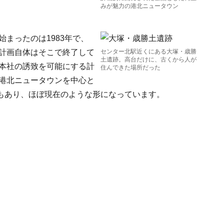
みが魅力の港北ニュータウン
始まったのは1983年で、
ン計画自体はそこで終了して
センター北駅近くにある大塚・歳勝
土遺跡。高台だけに、古くから人が
、本社の誘致を可能にする計
住んできた場所だった
、港北ニュータウンを中心と
もあり、ほぼ現在のような形になっています。