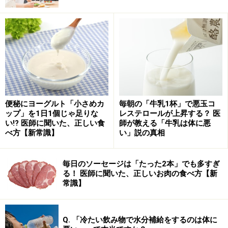
活性酸素と戦うのがスカベンジャー
スカベンジャー(Scavenger)とは、廃品回収業者の意味
で、文字どおり身体の中で生じた廃棄物でもある活性酸
素を、無害なものに変える働きをします。また、抗酸化
物質ともいわれ、体内で作られる酵素と体外から摂り入
れる物質の2種類があります。
便秘にヨーグルト「小さめカ
毎朝の「牛乳1杯」で悪玉コ
ップ」を1日1個じゃ足りな
レステロールが上昇する？ 医
まず体内でつくる酵素のほうですが、活性酸素と結びつ
い!? 医師に聞いた、正しい食
師が教える「牛乳は体に悪
べ方【新常識】
い」説の真相
いて害の少ない物質に変化させます。代表的なものに、
SOD（スーパーオキシドディスムターゼ）やカタラー
ゼ、グルタチオンなどがあります。スカベンジャーを体
毎日のソーセージは「たった2本」でも多すぎ
る！ 医師に聞いた、正しいお肉の食べ方【新
内で作る能力は、加齢とともに徐々に低下すると考えら
常識】
れています。
この3つの抗酸化酵素は、たんぱく質やミネラル（亜
Q. 「冷たい飲み物で水分補給をするのは体に