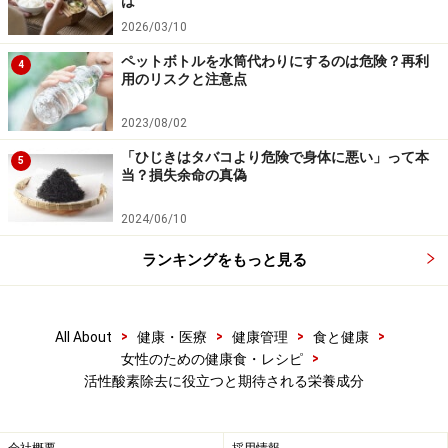
は
まれている抗酸化作用成分を摂取することが活性酸素除
2026/03/10
去に役立つのではないかと期待されています。
ペットボトルを水筒代わりにするのは危険？再利
4
用のリスクと注意点
現在様々な研究が進められ、食品に含まれるどのような
抗酸化成分が役立つのか、健康への効果を明らかにする
2023/08/02
ために、それぞれの抗酸化物質の機能性の解明や、評価
「ひじきはタバコより危険で身体に悪い」って本
5
するための測定法の開発や普及が進められていますが、
当？損失余命の真偽
具体的にどれくらいの食べ物を食べれば除去できるの
2024/06/10
か、といえる段階まではきていません。今後のさらなる
研究が必要とされています。
ランキングをもっと見る
現状で、活性酸素を退治するのではないかと期待されて
>
>
>
>
All About
健康・医療
健康管理
食と健康
いる成分とは、どんなものがあるのでしょうか?
>
女性のための健康食・レシピ
活性酸素除去に役立つと期待される栄養成分
五大栄養素の中では、ビタミンＣやビタミンE、亜鉛や
セレンなどのミネラル、そしてよく話題になるポリフェ