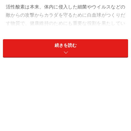
活性酸素は本来、体内に侵入した細菌やウイルスなどの
敵からの攻撃からカラダを守るために白血球がつくりだ
す物質で、健康維持のためにも重要な役割を果たしてい
ます。しかしその一方で、反応性が高いため、一旦過剰
になってひとつの細胞がサビると、その細胞は次々にま
続きを読む
わりの細胞を酸化させてしまいます。
活性酸素により、あらゆる組織のたんぱく質や脂質、
DNAなどが変性し、過酸化脂質の生成、遺伝子障害を起
こし、老化やガンや生活習慣病などにつながると言われ
ています。