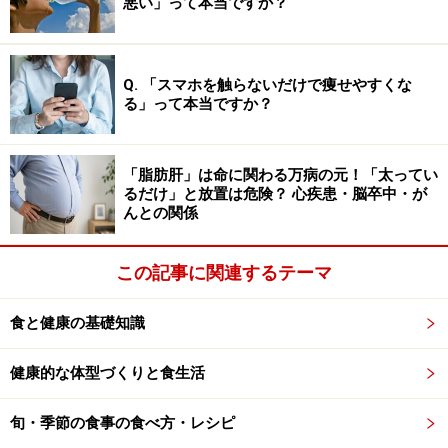
悪い」って本当ですか？
鉛、鉄、銅、セレニウム、マンガン）などを原料にして
つくられられます。この3種類の酵素がお互いが関連し
合うことで「活性酸素」と戦うことができるのです。亜
Q. 「スマホを触らないだけで痩せやすくな
鉛や鉄となどのミネラルは不足しがちですから、食事で
る」って本当ですか？
はできるだけ意識してとりたいものです。
「脂肪肝」は命に関わる万病の元！「太ってい
るだけ」と放置は危険？ 心疾患・脳卒中・が
活性酸素はどんな時に過剰発生するか
んとの関係
活性酸素は、私たちが呼吸し、食べ、歩き、眠る。そん
この記事に関連するテーマ
な普通の生活をしていても発生します。つまり生きてい
る限り縁は切れません。でも、特に大量に発生しやすい
食と健康の基礎知識
のは次のような場合と考えられています。
健康的な体型づくりと食生活
激しい運動をした時
旬・季節の食事の食べ方・レシピ
細菌やウイルスに感染した時