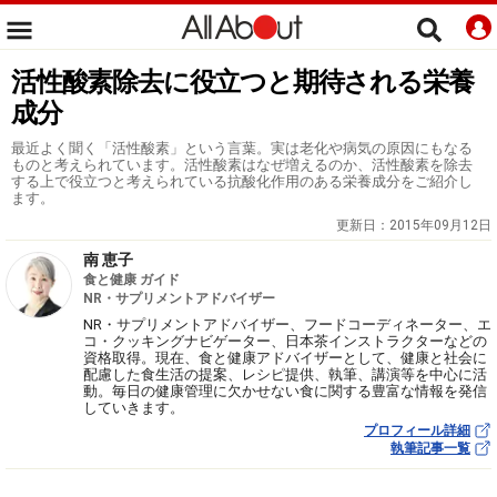
活性酸素除去に役立つと期待される栄養
成分
最近よく聞く「活性酸素」という言葉。実は老化や病気の原因にもなる
ものと考えられています。活性酸素はなぜ増えるのか、活性酸素を除去
する上で役立つと考えられている抗酸化作用のある栄養成分をご紹介し
ます。
更新日：
2015年09月12日
南 恵子
食と健康 ガイド
NR・サプリメントアドバイザー
NR・サプリメントアドバイザー、フードコーディネーター、エ
コ・クッキングナビゲーター、日本茶インストラクターなどの
資格取得。現在、食と健康アドバイザーとして、健康と社会に
配慮した食生活の提案、レシピ提供、執筆、講演等を中心に活
動。毎日の健康管理に欠かせない食に関する豊富な情報を発信
していきます。
プロフィール詳細
執筆記事一覧