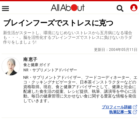
ブレインフーズでストレスに克つ
新生活がスタートし、環境になじめないストレスから五月病になる場合
も・・・。脳を活性化するブレインフーズでストレスに負けないカラダ
作りをしましょう!
更新日：
2004年05月11日
南 恵子
食と健康 ガイド
NR・サプリメントアドバイザー
NR・サプリメントアドバイザー、フードコーディネーター、エ
コ・クッキングナビゲーター、日本茶インストラクターなどの
資格取得。現在、食と健康アドバイザーとして、健康と社会に
配慮した食生活の提案、レシピ提供、執筆、講演等を中心に活
動。毎日の健康管理に欠かせない食に関する豊富な情報を発信
していきます。
プロフィール詳細
執筆記事一覧