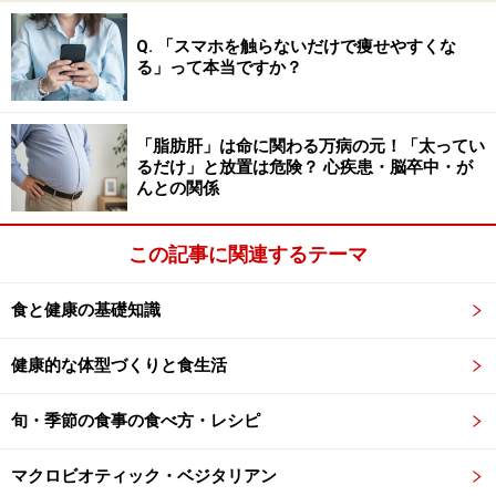
ることもあり、適度なストレスがあることも、やりがい
や意欲向上にもなります。このあたりの、五月病の基本
Q. 「スマホを触らないだけで痩せやすくな
る」って本当ですか？
的な話やストレス、ヒーリングについては、
ストレスの
ガイドさん
や、
アロマテラピーのガイドさん
の記事をご
参考にご覧ください。
「脂肪肝」は命に関わる万病の元！「太ってい
ストレスに克つ食べ物は次のページで・・・
るだけ」と放置は危険？ 心疾患・脳卒中・が
んとの関係
※記事内容は執筆時点のものです。最新の内容をご確認くださ
い。
この記事に関連するテーマ
※当サイトにおける医師・医療従事者等による情報の提供は、診
断・治療行為ではありません。診断・治療を必要とする方は、適
切な医療機関での受診をおすすめいたします。記事内容は執筆者
食と健康の基礎知識
個人の見解によるものであり、全ての方への有効性を保証するも
のではありません。当サイトで提供する情報に基づいて被ったい
かなる損害についても、当社、各ガイド、その他当社と契約した
健康的な体型づくりと食生活
情報提供者は一切の責任を負いかねます。
免責事項
旬・季節の食事の食べ方・レシピ
次のページへ
1
/
2
マクロビオティック・ベジタリアン