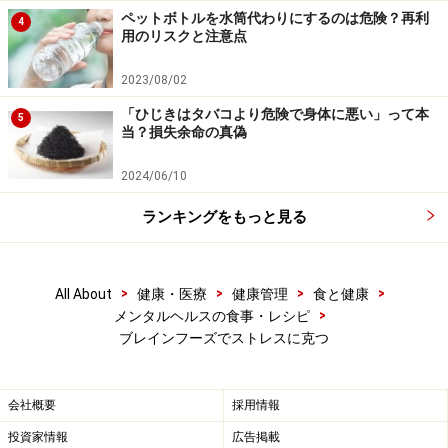
ペットボトルを水筒代わりにするのは危険？再利
4
用のリスクと注意点
2023/08/02
「ひじきはタバコより危険で身体に悪い」って本
5
当？損失余命の真偽
2024/06/10
ランキングをもっと見る
>
>
>
>
All About
健康・医療
健康管理
食と健康
>
メンタルヘルスの食事・レシピ
ブレインフーズでストレスに克つ
会社概要
採用情報
投資家情報
広告掲載