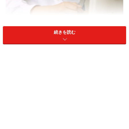
続きを読む
この五月病という名は正式な病名ではなく、昔は大学生
に起こりやすい症状だったそうです。無我夢中で受験勉
強し、合格したとたんに、プレッシャーから突然解放さ
れたためうつ病のようになったり、新しい環境に適応で
きないなどということも重なり、入学して１カ月後ゴー
ルデンウィークあけくらいに多くみられるので、このよ
うに呼ばれました。
最近では中高年にも多く見られ、不況によるリストラの
不安や、あるいは職場の人間関係などにより、心身症と
か神経症、あるいはうつ病がミックスされたような症状
が表れてくるのです。これらは、五月に限らず、例えば