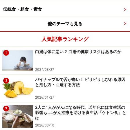
伝統食・粗食・素食
他のテーマも見る
人気記事ランキング
白湯は体に悪い？ 白湯の健康リスクはあるのか
1
2024/08/27
パイナップルで舌が痛い！ ピリピリしびれる原因
2
と治し方・回避する方法
2026/01/27
2人に1人ががんになる時代、若年化には食生活の
3
影響も……がん治療を助ける食生活「ケトン食」と
は
2026/03/10