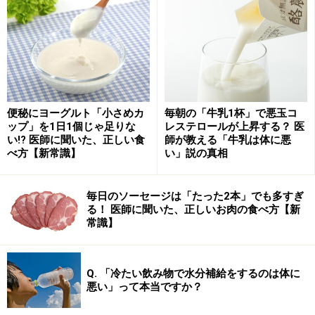
また一時話題になったドーパミンは、「快感ホルモン」
ともいわれるように、楽しさや心地よさといった感情を
生み出す物質です。このドーパミンは、年齢とともに減
少する傾向があり、ストレスが多くなる大人になるにつ
れ、楽しさを感じにくくなってしまうというわけで、よ
便秘にヨーグルト「小さめカ
毎朝の「牛乳1杯」で悪玉コ
りストレスを感じやすくなってしまいます。
ップ」を1日1個じゃ足りな
レステロールが上昇する？ 医
い!? 医師に聞いた、正しい食
師が教える「牛乳は体に悪
べ方【新常識】
い」説の真相
最近では、このセロトニンやノルアドレナリンの量を調
整し、症状を回復させるという薬物療法が治療法の中心
毎日のソーセージは「たった2本」でも多すぎ
になってきているようです。
る！ 医師に聞いた、正しいお肉の食べ方【新
常識】
五月病も神経症も、そのストレスの引き金となる根本的
な問題を解決したり、あるいはうまくストレスを発散す
Q. 「冷たい飲み物で水分補給をするのは体に
る方法を自分なりに見いだすことが大切です。また反対
悪い」って本当ですか？
に、ストレスは、まったくなくてもうつ状態の原因とな