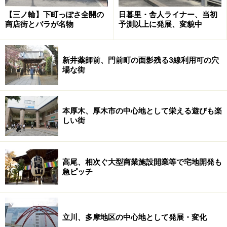
【三ノ輪】下町っぽさ全開の
日暮里・舎人ライナー、当初
商店街とバラが名物
予測以上に発展、変貌中
新井薬師前、門前町の面影残る3線利用可の穴
場な街
本厚木、厚木市の中心地として栄える遊びも楽
しい街
高尾、相次ぐ大型商業施設開業等で宅地開発も
急ピッチ
立川、多摩地区の中心地として発展・変化