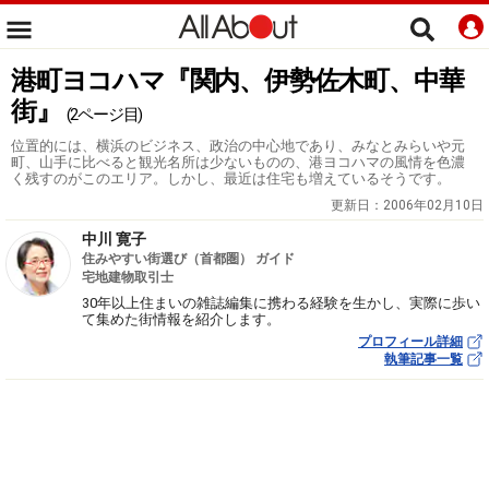
港町ヨコハマ『関内、伊勢佐木町、中華
街』
(2ページ目)
位置的には、横浜のビジネス、政治の中心地であり、みなとみらいや元
町、山手に比べると観光名所は少ないものの、港ヨコハマの風情を色濃
く残すのがこのエリア。しかし、最近は住宅も増えているそうです。
更新日：
2006年02月10日
中川 寛子
住みやすい街選び（首都圏） ガイド
宅地建物取引士
30年以上住まいの雑誌編集に携わる経験を生かし、実際に歩い
て集めた街情報を紹介します。
プロフィール詳細
執筆記事一覧