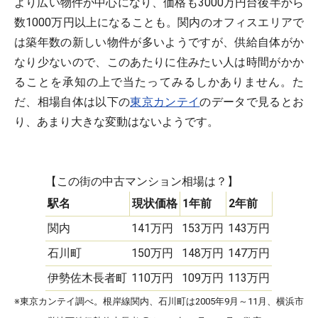
より広い物件が中心になり、価格も3000万円台後半から
数1000万円以上になることも。関内のオフィスエリアで
は築年数の新しい物件が多いようですが、供給自体がか
なり少ないので、このあたりに住みたい人は時間がかか
ることを承知の上で当たってみるしかありません。た
だ、相場自体は以下の
東京カンテイ
のデータで見るとお
り、あまり大きな変動はないようです。
【この街の中古マンション相場は？】
駅名
現状価格
1年前
2年前
関内
141万円
153万円
143万円
石川町
150万円
148万円
147万円
伊勢佐木長者町
110万円
109万円
113万円
※東京カンテイ調べ。根岸線関内、石川町は2005年9月～11月、横浜市