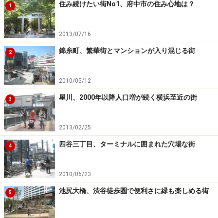
住み続けたい街No1、府中市の住み心地は？
1
2013/07/16
錦糸町、繁華街とマンションが入り混じる街
2
2010/05/12
星川、2000年以降人口増が続く横浜至近の街
3
2013/02/25
四谷三丁目、ターミナルに囲まれた穴場な街
4
2010/06/23
池尻大橋、渋谷徒歩圏で便利さに緑も楽しめる街
5