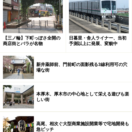
もうひとつの特徴は、住宅と商業施設が明確に分けられ
ていること。駅からバス通りを歩いてみると、通りに面
しては病院や店舗がありますが、住宅内に入ると皆無。
これは建築協定で美しが丘公園、たまプラーザ団地以遠
【三ノ輪】下町っぽさ全開の
日暮里・舎人ライナー、当初
商店街とバラが名物
予測以上に発展、変貌中
は一戸建ての住宅地域とされているため。住宅地内の静
かで安全な環境はこうした配慮の賜物なのです。
新井薬師前、門前町の面影残る3線利用可の穴
場な街
本厚木、厚木市の中心地として栄える遊びも楽
ただし、もともとは丘陵地。高台に建つ住宅は、眺望、
しい街
採光などに恵まれているものの、坂や階段も多く、ベビ
ーカーや高齢者に辛い場所があるのも確かです。
高尾、相次ぐ大型商業施設開業等で宅地開発も
急ピッチ