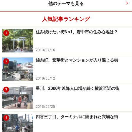
他のテーマも見る
人気記事ランキング
住み続けたい街No1、府中市の住み心地は？
これまでほとんど何もなかった南口側にも商業ビルができ、
1
バスターミナルも完成
2013/07/16
全体の名称はたまプラーザテラス。北口の東急ショッピ
ングセンターはたまプラーザテラスノースプラザと名称
錦糸町、繁華街とマンションが入り混じる街
2
が変わり、駅を囲んではゲートプラザ、開発が遅れてい
た南口にはバスターミナルとサウスプラザなる建物がで
2010/05/12
きています。入っている店舗はファッション関係からイ
星川、2000年以降人口増が続く横浜至近の街
3
ンテリア、カフェやレストランに学童保育施設やペット
ショップ、カルチャースクールと多彩で、子どもから大
2013/02/25
人まで１日楽しめるスペースとなっています。
四谷三丁目、ターミナルに囲まれた穴場な街
4