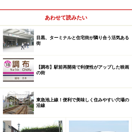
郊外の自然、恵まれた環境を兼ね備えた街を目指したの
です。その理想のもと、作られてきたこの街の敷地計画
あわせて読みたい
には今も色褪せない先進性があり、それが街の魅力とも
なっています。
目黒、ターミナルと住宅街が隣り合う活気ある
街
その特徴は大きく2つに分けられます。まず、ひとつは
歩行者の安全、快適さを優先した道路計画です。例え
ば、たまプラーザ団地内では車道とは別に歩行者のため
【調布】駅前再開発で利便性がアップした映画
の遊歩道が設けられ、遊歩道沿いには公園が点在。通り
の街
沿いの歩道は並木で車道と隔てられ、安全であると同時
にこの街のシンボルともいえる並木道となり、気持ちの
いい散歩コースになっています。
東急池上線！便利で美味しく住みやすい穴場の
沿線
右手は駅からの商店街で、通り沿いには店舗が。しかし、
右手美しが丘公園以遠は店舗は少なくなる