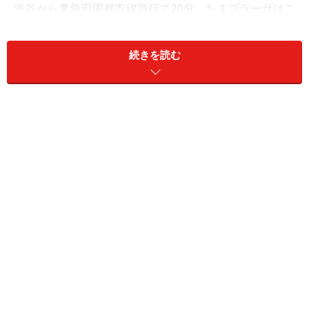
渋谷から東急田園都市線急行で20分。たまプラーザはこ
のエリアでは唯一成田、羽田そしてディズニーランド行
きのバスが発着するなど、地域の中心であり、2005年に
続きを読む
横浜Walkerの「神奈川の住みたい街ランキング」で堂々
1位になるなど、県下ではトップクラスの人気を誇る街
です。
たまプラーザ団地内の広い歩行者専用道路。車道とクロス
する際は陸橋になっている
駅の開業は1966年、約40年前。その2年後、1968年には
住都公団による、全47棟、1200戸以上の規模を持つたま
プラーザ団地が分譲されます。同時に東急の主導のも
と、周辺でも宅地開発が進みます。目標とされたのは、
ロンドン郊外の田園都市レッチワース。都会の便利さと