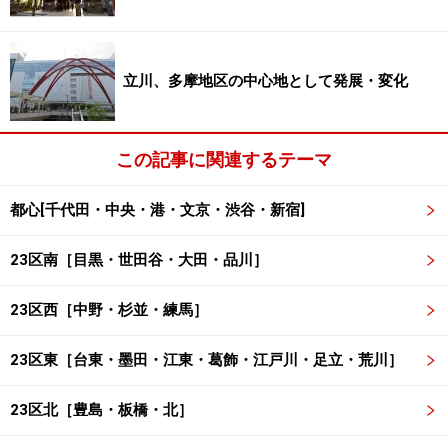
流行の品も揃う
生活の便利さも魅力のひとつ
立川、多摩地区の中心地として発展・変化
かつての東急ショッピングセンターはたまプラーザテラスノ
ースゲートとして生まれ変わった。内容的には東急百貨店が
この記事に関連するテーマ
メインで専門店なども
街作りのもうひとつの特徴、都会の便利さを代表するの
都心[千代田・中央・港・文京・渋谷・新宿]
が駅周辺の商業施設の充実ぶり。長らく駅北口正面には
23区南［目黒・世田谷・大田・品川］
1982年にオープンしたたまプラーザ東急ショッピングセ
ンターがあり、地元の人に親しまれてきましたが、その
23区西［中野・杉並・練馬］
後南口の再開発と合わせてリニューアル。2010年10月に
は駅全体の再開発が完了、大きく生まれ変わりました。
23区東［台東・墨田・江東・葛飾・江戸川・足立・荒川］
23区北［豊島・板橋・北］