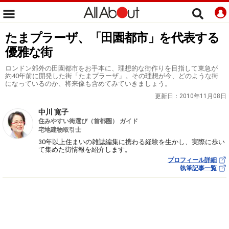
たまプラーザ、「田園都市」を代表する
優雅な街
ロンドン郊外の田園都市をお手本に、理想的な街作りを目指して東急が
約40年前に開発した街「たまプラーザ」。その理想が今、どのような街
になっているのか、将来像も含めてみていきましょう。
更新日：
2010年11月08日
中川 寛子
住みやすい街選び（首都圏） ガイド
宅地建物取引士
30年以上住まいの雑誌編集に携わる経験を生かし、実際に歩い
て集めた街情報を紹介します。
プロフィール詳細
執筆記事一覧