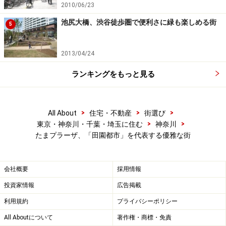
2010/06/23
池尻大橋、渋谷徒歩圏で便利さに緑も楽しめる街
5
地元の野菜その他を販売する店舗も新装。駅から少し離れる
と農家も点在しているエリアなのだ
2013/04/24
また、駅のすぐ前にはイトーヨーカ堂があり、たまプラ
ーザテラスの回りにはたまプラーザ中央商店街や駅前通
ランキングをもっと見る
り商店街などの並ぶ商店街も。女性に人気の街だけに駅
周辺には美容院が50店弱あるそうですし、可愛い子ども
>
>
>
服の店、おいしいパン屋さん、ケーキ屋さんもあれこ
All About
住宅・不動産
街選び
>
>
東京・神奈川・千葉・埼玉に住む
神奈川
れ。リフレクソロジーやゲルマニウム温浴など美容に気
たまプラーザ、「田園都市」を代表する優雅な街
を使う女性向きの店が多いのも、この街らしい感じで
す。
会社概要
採用情報
逆に少ない、あるいはないのは、サラ金にパチンコ屋さ
投資家情報
広告掲載
んやゲームセンター、ファミレスなど。地元では「安い
利用規約
プライバシーポリシー
食べ物屋さんがない」「一人暮らし向きの定食屋さんが
All Aboutについて
著作権・商標・免責