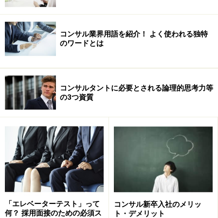
コンサル業界用語を紹介！ よく使われる独特
のワードとは
コンサルタントに必要とされる論理的思考力等
の3つ資質
一方、中途の場合、コンサルタント適正はもちろんみま
すが、いままでやってきた具体的なスキルや実績がもの
をいう世界です。ですから、新卒のときに具体的スキル
がなくて、採用されなかった人でも、職務経験をつむこ
とで、「目に見える」能力を手に入れることができま
す。
「エレベーターテスト」って
コンサル新卒入社のメリッ
何？ 採用面接のための必須ス
ト・デメリット