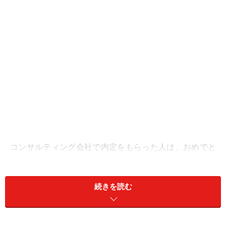
コンサルティング会社で内定をもらった人は、おめでと
うございます！ということなのですが、全員が全員、コ
ンサルティング会社で内定がでるわけではないと思いま
続きを読む
す。残念ながら、選考に落ちてしまった方もいらっしゃ
るでしょう。