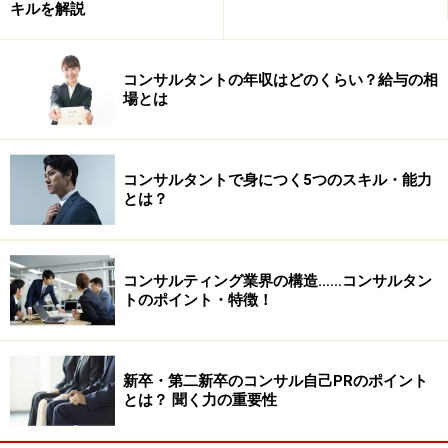
キルを解説
その目に見える能力とはなにか？それがＩＴ経験です。
企業のＩＴは、企業の業務そのものですから、これを理
コンサルタントの年収はどのくらい？給与の相
解して、ＩＴと業務の経験をつむことで、コンサルティ
場とは
ング会社入社への梃子にするわけです。
※記事内容は執筆時点のものです。最新の内容をご確認くださ
い。
コンサルタントで身につく5つのスキル・能力
とは？
次のページへ
1
/
2
コンサルティング業界の構造……コンサルタン
トのポイント・特徴！
新卒・第二新卒のコンサル自己PRのポイント
とは？ 聞く力の重要性