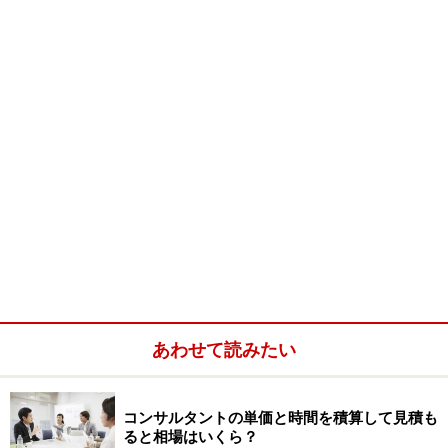
でも、「それでもやっぱり将来はコンサルタントになり
たい」という思いがある方もいると思います。そのよう
な方に、ではどういう就職先を選べばコンサルタントへ
の近道か？ということについて、今回は考察してみま
す。
ＩＴスキルを梃子にすること
新卒の採用では、職務経験を見ることができないので、
コミュニケーション能力や、頭のよさ、といった潜在的
にコンサルタントとしていけそうかどうか、みて採用し
ています。これをポテンシャル採用といいます。つま
あわせて読みたい
り、「目に見えない」能力での採用ということです。
コンサルタントの単価と時間を積算して見積も
ると相場はいくら？