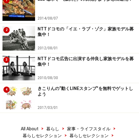
1
2014/08/07
NTTドコモの「イエ・ラブ・ゾク」家族モデル募
2
集中！
2012/08/01
NTTドコモ広告に出演する仲良し家族モデルを募
3
集中！
2010/08/30
きこりんの“動くLINEスタンプ”を無料でゲットし
4
よう
2017/03/01
>
>
>
All About
暮らし
家事・ライフスタイル
>
>
暮らしセレクション
暮らしセレクション