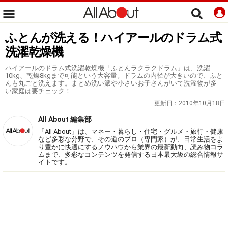
ふとんが洗える！ハイアールのドラム式
洗濯乾燥機
ハイアールのドラム式洗濯乾燥機「ふとんラクラクドラム」は、洗濯
10kg、乾燥8kgまで可能という大容量。ドラムの内径が大きいので、ふと
んも丸ごと洗えます。まとめ洗い派や小さいお子さんがいて洗濯物が多
い家庭は要チェック！
更新日：
2010年10月18日
All About 編集部
「All About」は、マネー・暮らし・住宅・グルメ・旅行・健康
など多彩な分野で、その道のプロ（専門家）が、日常生活をよ
り豊かに快適にするノウハウから業界の最新動向、読み物コラ
ムまで、多彩なコンテンツを発信する日本最大級の総合情報サ
イトです。