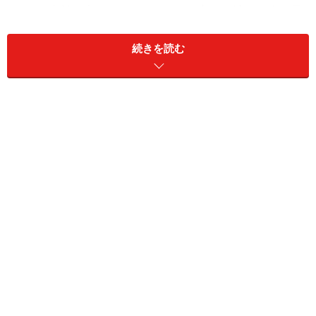
ラムの内径が大きいので、ふとんも丸ごと洗えます。天
日干しができない梅雨や花粉の時期に、ふとん乾燥機と
続きを読む
して使ってもOK。
ただ、大容量だと気になるのが本体サイズ。ハイアール
のドラム式洗濯乾燥機は、ドラム位置を上げて奥行きを
スリム化。スペースをとりません。おかげで扉位置が高
く、ドラムの深さも浅いので、洗濯物の出し入れも楽々
です。
まとめ洗い派や、小さいお子さんがいて洗濯物が多い家
庭は要チェックですね。
【商品情報】
ドラム式洗濯乾燥機 ふとんラクラクドラム JW-