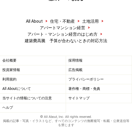
す。
（２）特命発注
>
>
>
All About
住宅・不動産
土地活用
もう一つの打診方法は、特命（指値）による発注です。
>
アパートマンション経営
>
アパート・マンション経営のはじめ方
数年前は、建設会社の営業マンも、何としても仕事がほ
建築費高騰 予算が合わないときの対応方法
しかったので、「見積り」といえば、喜んで突っ込んだ
安い見積りを出してくれました。しかし、今では建設会
社の反応もなかなか渋くなってきました。
会社概要
採用情報
投資家情報
広告掲載
「相見積りになると、取れる可能性が少ないし。いま積
利用規約
プライバシーポリシー
算部隊も忙しいから・・・」そんな弱気な発言が、この
All Aboutについて
著作権・商標・免責
ところ、とても多いのです。
当サイトの情報についての注意
サイトマップ
ヘルプ
ところが、オーナーであるあなたから「この価格で、こ
© All About, Inc. All rights reserved.
の仕様で施工してくれれば、御社に任せます」というヒ
掲載の記事・写真・イラストなど、すべてのコンテンツの無断複写・転載・公衆送信等
を禁じます
トコトがあれば、営業マンのやる気が全く変わってきま