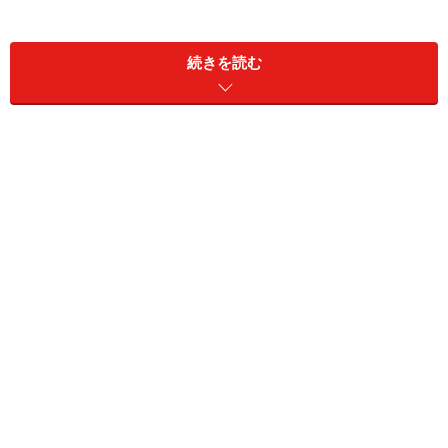
「浦田さん、この間、ゼネコンから見積りが
出てきたのですが、建築費がバカみたいに上がってい
続きを読む
るんです。」
「予定していた施工予算の約３割増です・・・。
困ったことに他所のゼネコンでも同じように３割増く
らいなんです」
「このままだと、希望するリターンが全然得られませ
ん。
どうしたら良いでしょうか・・・」
確かに、この方のおっしゃるように、いま建築費は急激
に高騰しています。