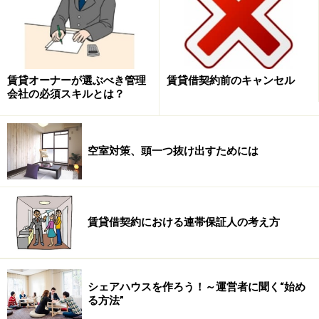
そこで、今回は見積りと予算が合わないときの対応につ
いて考えてみたいと思います。
賃貸オーナーが選ぶべき管理
賃貸借契約前のキャンセル
会社の必須スキルとは？
見積りが予算に合わないときの対応
空室対策、頭一つ抜け出すためには
実際に予算の合わない見積りが出てきたとき、一体、ど
のように対応すればよいでしょうか。パッと浮かんだ方
法を２つお伝えします。
賃貸借契約における連帯保証人の考え方
【その１】指値で打診する
この点については、以前、2006年7月31日記事でも
「予
算が合わないときの交渉術」
としてご紹介したことがあ
シェアハウスを作ろう！～運営者に聞く“始め
る方法”
りますが、ズバリ、指値で交渉すると、見積りが下がる