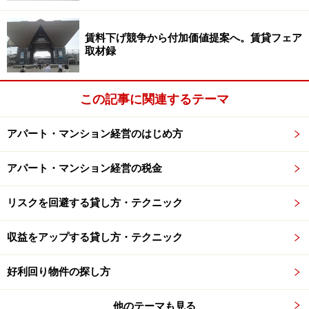
可能性があります。
賃料下げ競争から付加価値提案へ。賃貸フェア
おさらいですが見積りの打診の仕方は、大きく分けると
取材録
２種類あります。
この記事に関連するテーマ
（１）入札方式
一つ目は入札方式。複数の業者に声をかけ見積りを比較
アパート・マンション経営のはじめ方
し、条件の良いところに発注します。いわゆる相見積り
です。これが一番、分かりやすく比較できるので、オー
アパート・マンション経営の税金
ナーとしても色々なところを見比べられるメリットがあ
ります。
リスクを回避する貸し方・テクニック
収益をアップする貸し方・テクニック
比較できるので、検討材料が多く「適正な価格だ」と納
得して発注することが出来ます。ただし、反面、建築業
好利回り物件の探し方
者としてみると、「受注できる可能性が低い案件」とし
て、なかなか踏み込んだ見積りが出ない可能性もありま
他のテーマも見る