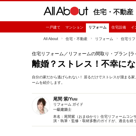
住宅・不動産
一戸建て
マンション
リフォーム
住宅設備
イ
All About
住宅・不動産
リフォーム
住宅リフ
住宅リフォーム
／リフォームの間取り・プラン [ラ
離婚？ストレス！不幸に
自分の家だから逃げられない！ 居るだけでストレスが溜まる
ームを紹介します。
尾間 紫/Yuu
リフォーム ガイド
一級建築士
本名：尾間紫（おまゆかり）住宅リフォームコンサ
演・執筆・監修・取材多数のガイドが、過去を繕
提唱。本当に満足するリフォームのノウハウをお