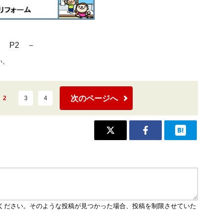
－ P2 －
い。
次のページへ
2
3
4