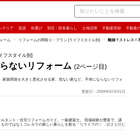
ンテリア
賃貸
街選び
別荘・田舎暮らし
土地活用
不動産売却
不動産
ォーム
リフォームの間取り・プラン [ライフスタイル別]
離婚？ストレス！
イフスタイル別]
ならないリフォーム
(2ページ目)
家、家族関係を大きく悪化させる家、危ない家など、不幸にならないリフォ
更新日：2009年02月01日
ルタント・住宅リフォームガイド、一級建築士。 現場経験が豊富で、講
うものではなくコレカラの新しい暮らしを創る「リライフのリフォーム」を
...続きを読む
伝えしています。