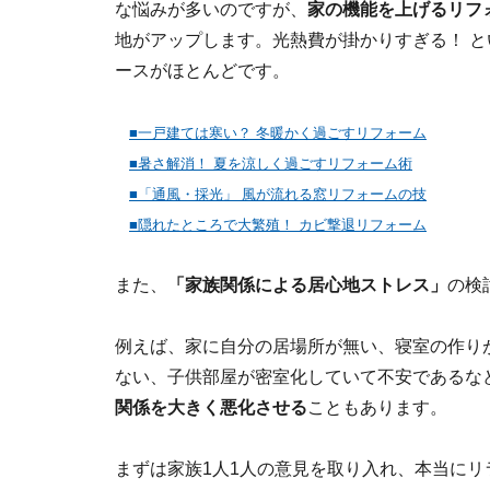
な悩みが多いのですが、
家の機能を上げるリフ
地がアップします。光熱費が掛かりすぎる！ 
ースがほとんどです。
■一戸建ては寒い？ 冬暖かく過ごすリフォーム
■暑さ解消！ 夏を涼しく過ごすリフォーム術
■「通風・採光」 風が流れる窓リフォームの技
■隠れたところで大繁殖！ カビ撃退リフォーム
また、
「家族関係による居心地ストレス」
の検
例えば、家に自分の居場所が無い、寝室の作り
ない、子供部屋が密室化していて不安であるな
関係を大きく悪化させる
こともあります。
まずは家族1人1人の意見を取り入れ、本当にリ