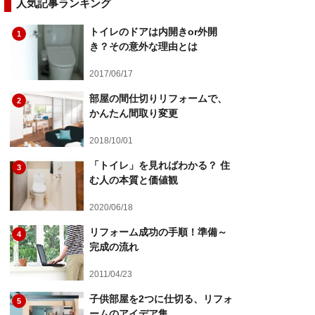
人気記事ランキング
トイレのドアは内開きor外開
1
き？その意外な理由とは
2017/06/17
部屋の間仕切りリフォームで、
2
かんたん間取り変更
2018/10/01
「トイレ」を見ればわかる？ 住
3
む人の本質と価値観
2020/06/18
リフォーム成功の手順！準備～
4
完成の流れ
2011/04/23
子供部屋を2つに仕切る、リフォ
5
ームのアイデア集