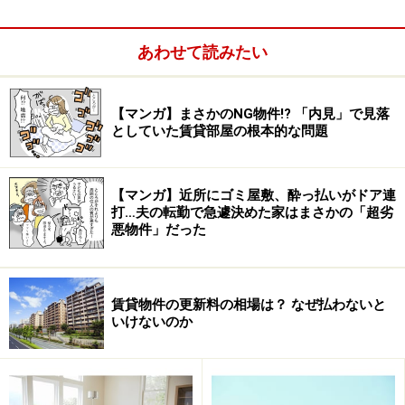
した。（一般的に、K＜DK＜LDK という広さの関係が成り立ちま
す。）
あわせて読みたい
【マンガ】まさかのNG物件!? 「内見」で見落
としていた賃貸部屋の根本的な問題
【マンガ】近所にゴミ屋敷、酔っ払いがドア連
打…夫の転勤で急遽決めた家はまさかの「超劣
悪物件」だった
賃貸物件の更新料の相場は？ なぜ払わないと
いけないのか
＜目次＞
3DKの間取り1：「田の字」型