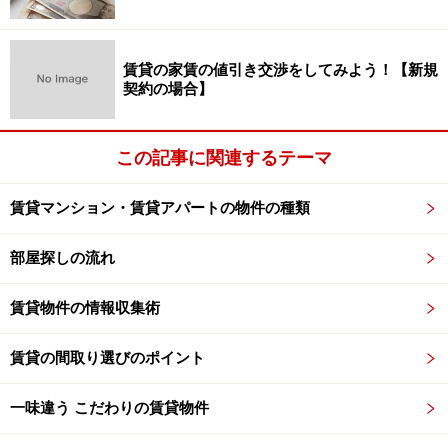
4.5畳の和室がありますが、専有面積が60平米くらいにな
ると、6畳の居室3部屋とDK6畳になり、さらに65平米程
賃貸の家賃の値引き交渉をしてみよう！【新規
度になると、DKがLDKの広さになります。
契約の場合】
この間取りのメリットは、
DKから各部屋が見やすい
こ
この記事に関連するテーマ
と。小さな子供がいる場合、キッチンに立つお母さんか
ら室内が見渡せることは重要。逆に子供にとっても安心
賃貸マンション・賃貸アパートの物件の種類
できます。また、バルコニーに面した2部屋は、壁で分
けられているため、夫婦それぞれが独立した部屋が欲し
部屋探しの流れ
いときに便利。
賃貸物件の情報収集術
逆に、この間取りで注意したいのは、6畳の和室に行く
ためには、4.5畳の和室を必ず通らなければいけないこ
賃貸の間取り選びのポイント
と。つまり、6畳の和室をリビングにすると4.5畳の和室
一味違う こだわりの賃貸物件
は頻繁に通ることになり、せっかく4.5畳もあるのに「単
なる通り道」になってしまうのです。和室2部屋をうま