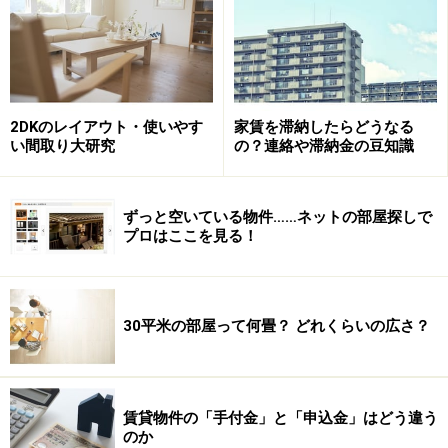
3DKの間取り2：「1部屋だけ独立」型
3DKの間取り3：「縦リビング」型
3DKの間取り4：「テラスハウス」型
2DKのレイアウト・使いやす
家賃を滞納したらどうなる
い間取り大研究
の？連絡や滞納金の豆知識
3DKの間取り1：「田の字」型
ずっと空いている物件……ネットの部屋探しで
プロはここを見る！
【A：3DK・55平米・田の字型】
30平米の部屋って何畳？ どれくらいの広さ？
アパートでよく見られる間取りで、
「田の字」のように
3部屋とDKの4スペースが配置
されているタイプ。バルコ
ニー側に居室2部屋、反対側に2部屋あり、たいていはそ
賃貸物件の「手付金」と「申込金」はどう違う
ちらにダイニングキッチンがあります。この間取りは、
のか