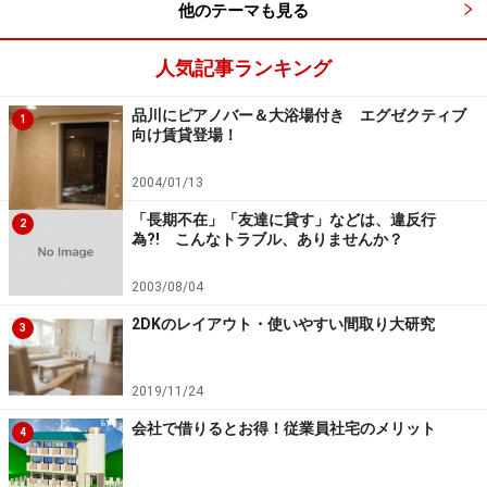
他のテーマも見る
くつなげて縦長のリビングとなるよう、家具やTVの配置
を考えましょう。
人気記事ランキング
品川にピアノバー＆大浴場付き エグゼクティブ
1
向け賃貸登場！
3DKの間取り2：「1部屋だけ独立」型
2004/01/13
「長期不在」「友達に貸す」などは、違反行
2
為?! こんなトラブル、ありませんか？
【B：3DK・52平米・独立
【C：3DK・53平米・独立
型】
型】
2003/08/04
2DKのレイアウト・使いやすい間取り大研究
3
ダイニングキッチン（DK）を中心として、居室が分かれ
2019/11/24
ているタイプ。離れている1部屋は、完全に独立してい
会社で借りるとお得！従業員社宅のメリット
4
るため、納戸として活用することもできますが、乳幼児
や夜勤のある人が静かに眠る部屋として使うことができ