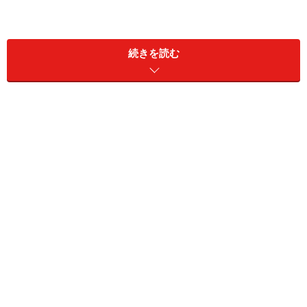
続きを読む
賃貸では、居室が3部屋あるタイプは、「3K」「3DK」
「3LDK」「3LK」などさまざまな表記がされており、K
＝キッチン、D＝ダイニング、L＝リビングを表していま
すが、それぞれに明確な広さなどの基準はありません
（※注）。ですから、間取りの表示と実際の下見で「あ
れ？」と思うこともあります。
さて、今回は52～55平米程度の3DKタイプを取り上げて
みました。同じ広さ、同じ3DKでも、どんな間取り配置
があるのでしょうか？
※注
ここではキッチンが6畳未満のものを「3K」、6畳以上10畳未満
のものを「3DK」、10畳以上のものを「3LDK」と表記することにしま