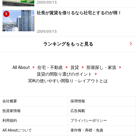
2009/09/15
ます。特に、【B】のような間取りの場合、バルコニー
社長が賃貸を借りるなら社宅とするのが得！
に面した2部屋が繋がっているため、2DKや1LDKと同じ
5
使い方ができるのが特徴です。
また、頻繁に泊り客がいる人にとっても、家の人に気を
2009/09/15
遣うことなくいられる部屋があるといいので、独立した
ランキングをもっと見る
部屋をゲストルームにしましょう。
【C】のような間取りの場合は、洋室2部屋が物入れで仕
>
>
>
>
All About
住宅・不動産
賃貸
部屋探し・家賃
切られていて、6畳の和室と5.5畳の洋室は独立した2部屋
>
賃貸の間取り選びのポイント
3DKの使いやすい間取り・レイアウトとは
として活用することもできるので、仕事部屋や書斎、子
供部屋が欲しい人に適しています。
会社概要
採用情報
DKが真ん中にあるとみんなが集まりやすい間取りになる
投資家情報
広告掲載
のが、このタイプの特徴です。
利用規約
プライバシーポリシー
All Aboutについて
著作権・商標・免責