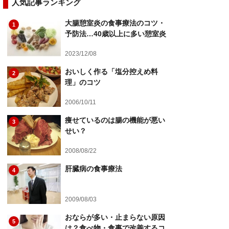
人気記事ランキング
大腸憩室炎の食事療法のコツ・
1
予防法…40歳以上に多い憩室炎
2023/12/08
おいしく作る「塩分控えめ料
2
理」のコツ
2006/10/11
痩せているのは腸の機能が悪い
3
せい？
2008/08/22
肝臓病の食事療法
4
2009/08/03
おならが多い・止まらない原因
5
は？食べ物・食事で改善するコ