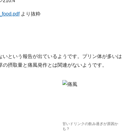
210.4
e_food.pdf
より抜粋
ないという報告が出ているようです。プリン体が多いは
草の摂取量と痛風発作とは関連がないようです。
甘いドリンクの飲み過ぎが原因か
も？