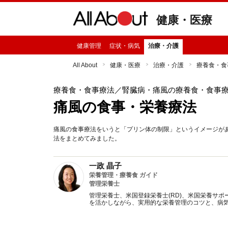
健康・医療
健康管理
症状・病気
治療・介護
All About
健康・医療
治療・介護
療養食・食
療養食・食事療法
／腎臓病・痛風の療養食・食事
痛風の食事・栄養療法
痛風の食事療法をいうと「プリン体の制限」というイメージが
法をまとめてみました。
一政 晶子
栄養管理・療養食 ガイド
管理栄養士
管理栄養士、米国登録栄養士(RD)、米国栄養サポ
を活かしながら、実用的な栄養管理のコツと、病