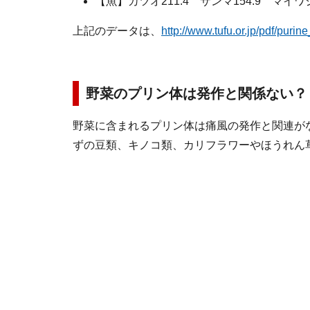
【魚】カツオ211.4 サンマ154.9 マイワシ
上記のデータは、
http://www.tufu.or.jp/pdf/purin
野菜のプリン体は発作と関係ない？
野菜に含まれるプリン体は痛風の発作と関連が
ずの豆類、キノコ類、カリフラワーやほうれん