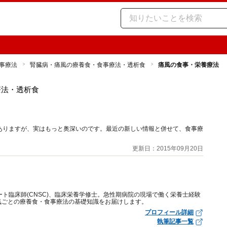
事療法
腎臓病・痛風の療養食・食事療法・透析食
痛風の食事・栄養療法
療法・透析食
ありますが、実はもっと奥深いのです。最近の新しい情報と併せて、食事療
更新日：2015年09月20日
ート臨床師(CNSC)、臨床栄養学修士。急性期病院の現場で働く栄養士経験
気ごとの療養食・食事療法の基礎知識をお届けします。
プロフィール詳細
執筆記事一覧