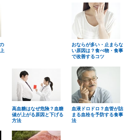
の
おならが多い・止まらな
上
い原因は？食べ物・食事
で改善するコツ
高血糖はなぜ危険？血糖
血液ドロドロ？血管が詰
値が上がる原因と下げる
まる血栓を予防する食事
方法
法