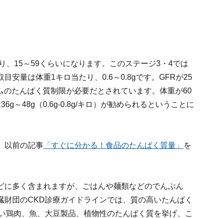
り、15～59くらいになります。このステージ3・4では
量は体重1キロ当たり、0.6～0.8gです。GFRが25
ラムのたんぱく質制限が必要だとされています。体重が60
～48g（0.6g-0.8g/キロ）が勧められるということに
、以前の記事
「すぐに分かる！食品のたんぱく質量」
を
どに多く含まれますが、ごはんや麺類などのでんぷん
臓財団のCKD診療ガイドラインでは、質の高いたんぱく
て、脂身の少ない鶏肉、魚、大豆製品、植物性のたんぱく質を挙げ、こ