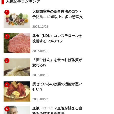
人気記事ランキング
大腸憩室炎の食事療法のコツ・
1
予防法…40歳以上に多い憩室炎
2023/12/08
悪玉（LDL）コレステロールを
2
改善する3つのコツ
2016/09/01
「麦ごはん」を食べれば体質が
3
変わる!?
2016/08/01
痩せているのは腸の機能が悪い
4
せい？
2008/08/22
血液ドロドロ？血管が詰まる血
5
栓を予防する食事法