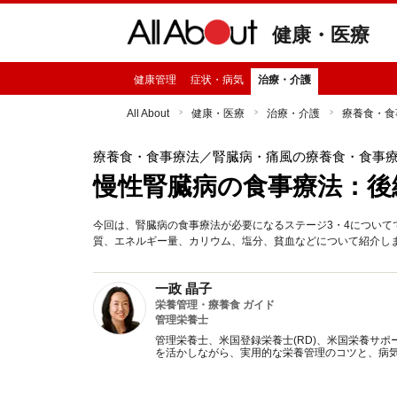
健康・医療
健康管理
症状・病気
治療・介護
All About
健康・医療
治療・介護
療養食・食
療養食・食事療法
／腎臓病・痛風の療養食・食事
慢性腎臓病の食事療法：後
今回は、腎臓病の食事療法が必要になるステージ3・4につい
質、エネルギー量、カリウム、塩分、貧血などについて紹介し
一政 晶子
栄養管理・療養食 ガイド
管理栄養士
管理栄養士、米国登録栄養士(RD)、米国栄養サポ
を活かしながら、実用的な栄養管理のコツと、病