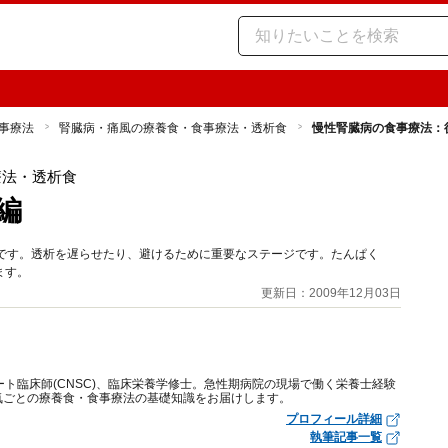
事療法
腎臓病・痛風の療養食・食事療法・透析食
慢性腎臓病の食事療法：
療法・透析食
編
てです。透析を遅らせたり、避けるために重要なステージです。たんぱく
ます。
更新日：2009年12月03日
ート臨床師(CNSC)、臨床栄養学修士。急性期病院の現場で働く栄養士経験
気ごとの療養食・食事療法の基礎知識をお届けします。
プロフィール詳細
執筆記事一覧